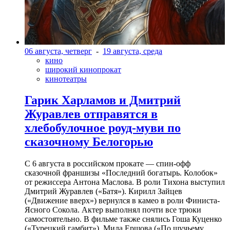
06 августа, четверг
-
19 августа, среда
кино
широкий кинопрокат
кинотеатры
Гарик Харламов и Дмитрий
Журавлев отправятся в
хлебобулочное роуд-муви по
сказочному Белогорью
С 6 августа в российском прокате — спин-офф
сказочной франшизы «Последний богатырь. Колобок»
от режиссера Антона Маслова. В роли Тихона выступил
Дмитрий Журавлев («Батя»). Кирилл Зайцев
(«Движение вверх») вернулся в камео в роли Финиста-
Ясного Сокола. Актер выполнял почти все трюки
самостоятельно. В фильме также снялись Гоша Куценко
(«Турецкий гамбит»), Мила Ершова («По щучьему