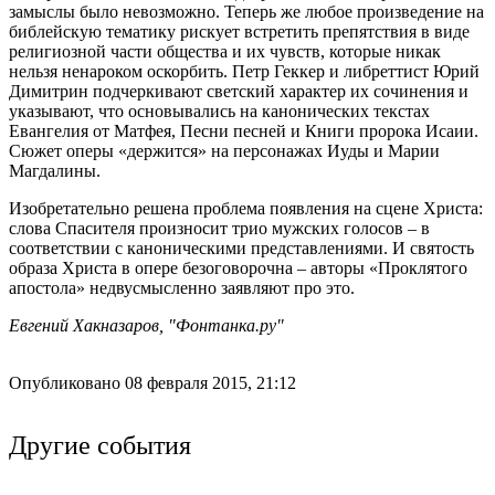
замыслы было невозможно. Теперь же любое произведение на
библейскую тематику рискует встретить препятствия в виде
религиозной части общества и их чувств, которые никак
нельзя ненароком оскорбить. Петр Геккер и либреттист Юрий
Димитрин подчеркивают светский характер их сочинения и
указывают, что основывались на канонических текстах
Евангелия от Матфея, Песни песней и Книги пророка Исаии.
Сюжет оперы «держится» на персонажах Иуды и Марии
Магдалины.
Изобретательно решена проблема появления на сцене Христа:
слова Спасителя произносит трио мужских голосов – в
соответствии с каноническими представлениями. И святость
образа Христа в опере безоговорочна – авторы «Проклятого
апостола» недвусмысленно заявляют про это.
Евгений Хакназаров, "Фонтанка.ру"
Опубликовано 08 февраля 2015, 21:12
Другие события