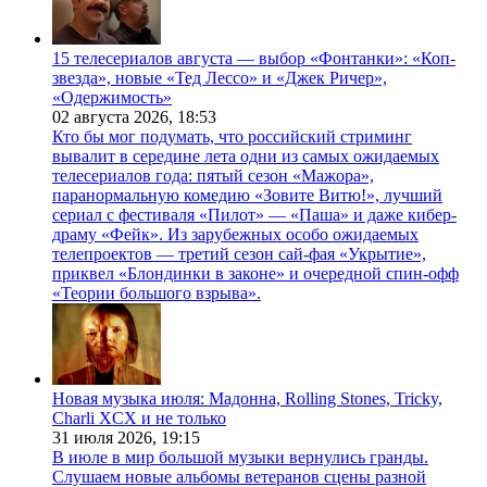
15 телесериалов августа — выбор «Фонтанки»: «Коп-
звезда», новые «Тед Лессо» и «Джек Ричер»,
«Одержимость»
02 августа 2026,
18:53
Кто бы мог подумать, что российский стриминг
вывалит в середине лета одни из самых ожидаемых
телесериалов года: пятый сезон «Мажора»,
паранормальную комедию «Зовите Витю!», лучший
сериал с фестиваля «Пилот» — «Паша» и даже кибер-
драму «Фейк». Из зарубежных особо ожидаемых
телепроектов — третий сезон сай-фая «Укрытие»,
приквел «Блондинки в законе» и очередной спин-офф
«Теории большого взрыва».
Новая музыка июля: Мадонна, Rolling Stones, Tricky,
Charli XCX и не только
31 июля 2026,
19:15
В июле в мир большой музыки вернулись гранды.
Слушаем новые альбомы ветеранов сцены разной