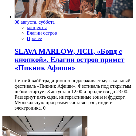
08 августа, суббота
концерты
Елагин остров
Прочее
SLAVA MARLOW, ЛСП, «Бонд с
кнопкой». Елагин остров примет
«Пикник Афиши»
Летний вайб традиционно поддерживает музыкальный
фестиваль «Пикник Афиши». Фестиваль под открытым
небом стартует 8 августа в 12:00 и продлится до 23:00.
Развернут пять сцен, интерактивные зоны и фудкорт.
Музыкальную программу составят рэп, инди и
электроника. 0+