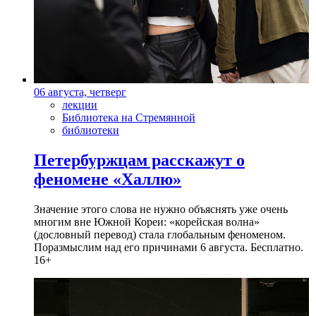
06 августа, четверг
лекции
Библиотека на Стремянной
библиотеки
Петербуржцам расскажут о
феномене «Халлю»
Значение этого слова не нужно объяснять уже очень
многим вне Южной Кореи: «корейская волна»
(дословный перевод) стала глобальным феноменом.
Поразмыслим над его причинами 6 августа. Бесплатно.
16+