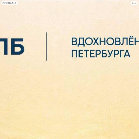
РЕКЛАМА
Афиша Plus
#телегид
Фонтанка.ру
Сегодня:
2026.08.06
22:44
Афиша Plus
кино
спектакли
выставки
концерты
лекции
книги
афиша плюс
новости
+