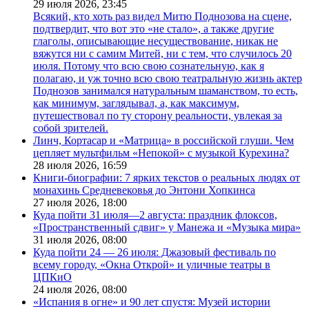
29 июля 2026,
23:45
Всякий, кто хоть раз видел Митю Поднозова на сцене,
подтвердит, что вот это «не стало», а также другие
глаголы, описывающие несуществование, никак не
вяжутся ни с самим Митей, ни с тем, что случилось 20
июля. Потому что всю свою сознательную, как я
полагаю, и уж точно всю свою театральную жизнь актер
Поднозов занимался натуральным шаманством, то есть,
как минимум, заглядывал, а, как максимум,
путешествовал по ту сторону реальности, увлекая за
собой зрителей.
Линч, Кортасар и «Матрица» в российской глуши. Чем
цепляет мультфильм «Непокой» с музыкой Курехина?
28 июля 2026,
16:59
Книги-биографии: 7 ярких текстов о реальных людях от
монахинь Средневековья до Энтони Хопкинса
27 июля 2026,
18:00
Куда пойти 31 июля—2 августа: праздник флоксов,
«Пространственный сдвиг» у Манежа и «Музыка мира»
31 июля 2026,
08:00
Куда пойти 24 — 26 июля: Джазовый фестиваль по
всему городу, «Окна Открой» и уличные театры в
ЦПКиО
24 июля 2026,
08:00
«Испания в огне» и 90 лет спустя: Музей истории