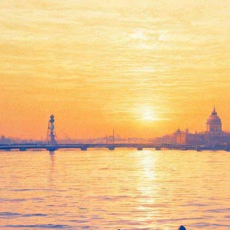
Проклятый апостол запоет в
Мариинском театре по
канону