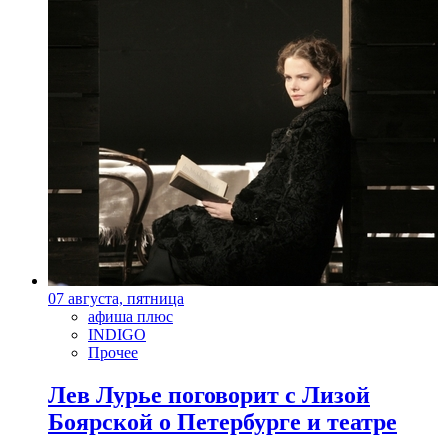
07 августа, пятница
афиша плюс
INDIGO
Прочее
Лев Лурье поговорит с Лизой
Боярской о Петербурге и театре