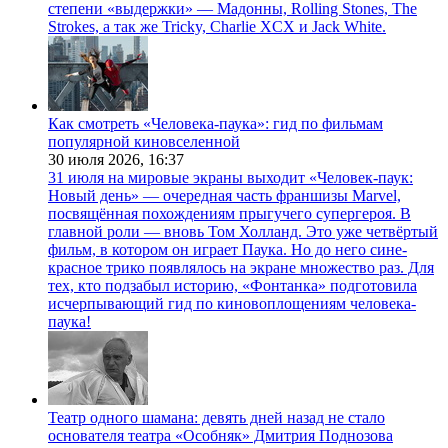
степени «выдержки» — Мадонны, Rolling Stones, The
Strokes, а так же Tricky, Charlie XCX и Jack White.
Как смотреть «Человека-паука»: гид по фильмам
популярной киновселенной
30 июля 2026,
16:37
31 июля на мировые экраны выходит «Человек-паук:
Новый день» — очередная часть франшизы Marvel,
посвящённая похождениям прыгучего супергероя. В
главной роли — вновь Том Холланд. Это уже четвёртый
фильм, в котором он играет Паука. Но до него сине-
красное трико появлялось на экране множество раз. Для
тех, кто подзабыл историю, «Фонтанка» подготовила
исчерпывающий гид по киновоплощениям человека-
паука!
Театр одного шамана: девять дней назад не стало
основателя театра «Особняк» Дмитрия Поднозова