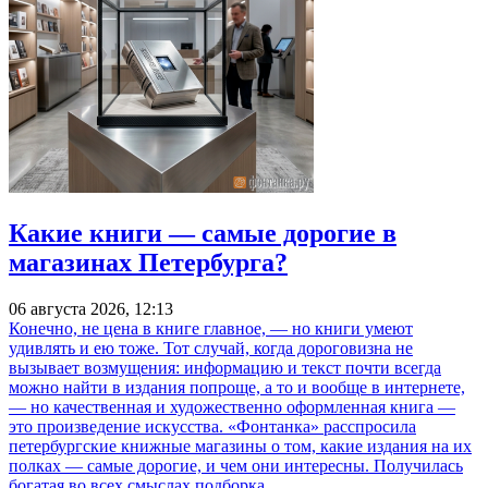
Какие книги — самые дорогие в
магазинах Петербурга?
06 августа 2026, 12:13
Конечно, не цена в книге главное, — но книги умеют
удивлять и ею тоже. Тот случай, когда дороговизна не
вызывает возмущения: информацию и текст почти всегда
можно найти в издания попроще, а то и вообще в интернете,
— но качественная и художественно оформленная книга —
это произведение искусства. «Фонтанка» расспросила
петербургские книжные магазины о том, какие издания на их
полках — самые дорогие, и чем они интересны. Получилась
богатая во всех смыслах подборка.