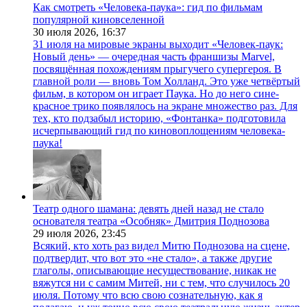
Как смотреть «Человека-паука»: гид по фильмам
популярной киновселенной
30 июля 2026,
16:37
31 июля на мировые экраны выходит «Человек-паук:
Новый день» — очередная часть франшизы Marvel,
посвящённая похождениям прыгучего супергероя. В
главной роли — вновь Том Холланд. Это уже четвёртый
фильм, в котором он играет Паука. Но до него сине-
красное трико появлялось на экране множество раз. Для
тех, кто подзабыл историю, «Фонтанка» подготовила
исчерпывающий гид по киновоплощениям человека-
паука!
Театр одного шамана: девять дней назад не стало
основателя театра «Особняк» Дмитрия Поднозова
29 июля 2026,
23:45
Всякий, кто хоть раз видел Митю Поднозова на сцене,
подтвердит, что вот это «не стало», а также другие
глаголы, описывающие несуществование, никак не
вяжутся ни с самим Митей, ни с тем, что случилось 20
июля. Потому что всю свою сознательную, как я