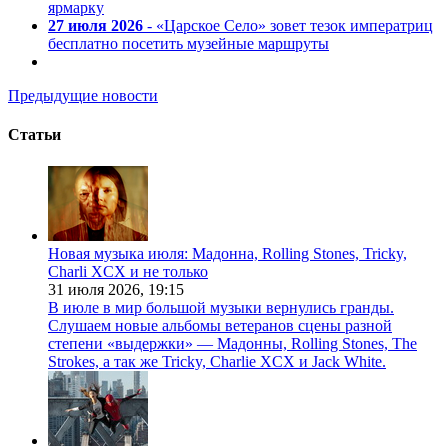
ярмарку
27 июля 2026
- «Царское Село» зовет тезок императриц
бесплатно посетить музейные маршруты
Предыдущие новости
Статьи
Новая музыка июля: Мадонна, Rolling Stones, Tricky,
Charli XCX и не только
31 июля 2026,
19:15
В июле в мир большой музыки вернулись гранды.
Слушаем новые альбомы ветеранов сцены разной
степени «выдержки» — Мадонны, Rolling Stones, The
Strokes, а так же Tricky, Charlie XCX и Jack White.