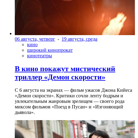
06 августа, четверг
-
19 августа, среда
кино
широкий кинопрокат
кинотеатры
В кино покажут мистический
триллер «Демон скорости»
С 6 августа на экранах — фильм ужасов Джона Кийеса
«Демон скорости». Критики сочли ленту бодрым и
увлекательным жанровым зрелищeм — своего рода
миксом фильмов «Поезд в Пусан» и «Изгоняющий
дьявола».