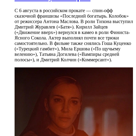
С 6 августа в российском прокате — спин-офф
сказочной франшизы «Последний богатырь. Колобок»
от режиссера Антона Маслова. В роли Тихона выступил
Дмитрий Журавлев («Батя»). Кирилл Зайцев
(«Движение вверх») вернулся в камео в роли Финиста-
Ясного Сокола. Актер выполнял почти все трюки
самостоятельно. В фильме также снялись Гоша Куценко
(«Турецкий гамбит»), Мила Ершова («По щучьему
велению»), Татьяна Догилева («Вампиры средней
полосы»), и Дмитрий Колчин («Коммерсант»).