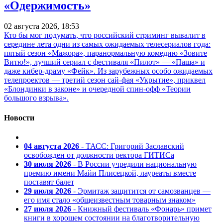
«Одержимость»
02 августа 2026, 18:53
Кто бы мог подумать, что российский стриминг вывалит в
середине лета одни из самых ожидаемых телесериалов года:
пятый сезон «Мажора», паранормальную комедию «Зовите
Витю!», лучший сериал с фестиваля «Пилот» — «Паша» и
даже кибер-драму «Фейк». Из зарубежных особо ожидаемых
телепроектов — третий сезон сай-фая «Укрытие», приквел
«Блондинки в законе» и очередной спин-офф «Теории
большого взрыва».
Новости
04 августа 2026
- ТАСС: Григорий Заславский
освобожден от должности ректора ГИТИСа
30 июля 2026
- В России учредили национальную
премию имени Майи Плисецкой, лауреаты вместе
поставят балет
29 июля 2026
- Эрмитаж защитится от самозванцев —
его имя стало «общеизвестным товарным знаком»
27 июля 2026
- Книжный фестиваль «Фонарь» примет
книги в хорошем состоянии на благотворительную