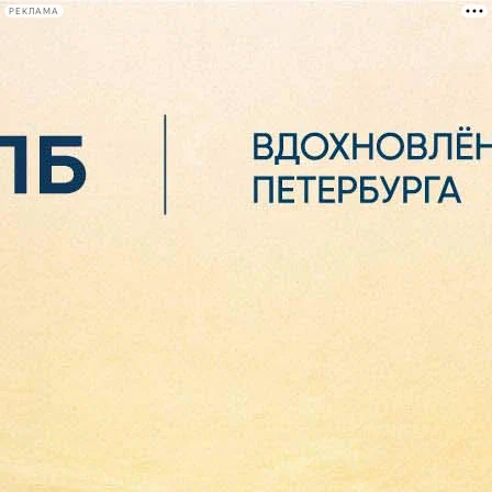
РЕКЛАМА
Афиша Plus
#телегид
Фонтанка.ру
Сегодня:
2026.08.06
07:12
Афиша Plus
кино
спектакли
выставки
концерты
лекции
книги
афиша плюс
новости
+