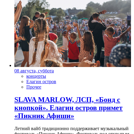
08 августа, суббота
концерты
Елагин остров
Прочее
SLAVA MARLOW, ЛСП, «Бонд с
кнопкой». Елагин остров примет
«Пикник Афиши»
Летний вайб традиционно поддерживает музыкальный
фестиваль «Пикник Афиши». Фестиваль под открытым