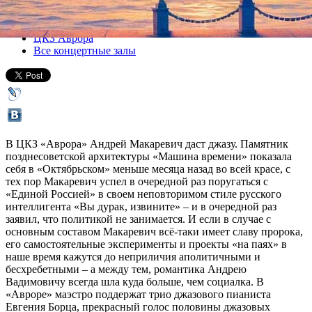
Все концерты
ЦКЗ Аврора
Все концертные залы
В ЦКЗ «Аврора» Андрей Макаревич даст джазу. Памятник
позднесоветской архитектуры «Машина времени» показала
себя в «Октябрьском» меньше месяца назад во всей красе, с
тех пор Макаревич успел в очередной раз поругаться с
«Единой Россией» в своем неповторимом стиле русского
интеллигента «Вы дурак, извините» – и в очередной раз
заявил, что политикой не занимается. И если в случае с
основным составом Макаревич всё-таки имеет славу пророка,
его самостоятельные эксперименты и проекты «на паях» в
наше время кажутся до неприличия аполитичными и
бесхребетными – а между тем, романтика Андрею
Вадимовичу всегда шла куда больше, чем социалка. В
«Авроре» маэстро поддержат трио джазового пианиста
Евгения Борца, прекрасный голос половины джазовых