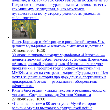
полагаю, и уж точно всю свою театральную жизнь актер
Поднозов занимался натуральным шаманством, то есть,
как минимум, заглядывал, а, как максимум,
путешествовал по ту сторону реальности, увлекая за
собой зрителей.
Линч, Кортасар и «Матрица» в российской глуши. Чем
цепляет мультфильм «Непокой» с музыкой Курехина?
28 июля 2026,
16:59
30 июля на экраны выходит мультфильм «Непокой» —
полнометражный дебют режиссера Леонида Шмелькова.
«Анимационный триллер», как «Непокой» аттестуют
прокатчики, в прошлом году с успехом выступил на
ММКФ, а затем на смотре анимации «Суздальфест». Чем
может зацепить история про двух друзей, свернувших в
придорожный отель — рассказывает обозреватель
«Фонтанки».
Книги-биографии: 7 ярких текстов о реальных людях от
монахинь Средневековья до Энтони Хопкинса
27 июля 2026,
18:00
«Испания в огне» и 90 лет спустя: Музей истории
религии открыл выставку о гражданской войне