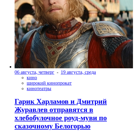
06 августа, четверг
-
19 августа, среда
кино
широкий кинопрокат
кинотеатры
Гарик Харламов и Дмитрий
Журавлев отправятся в
хлебобулочное роуд-муви по
сказочному Белогорью