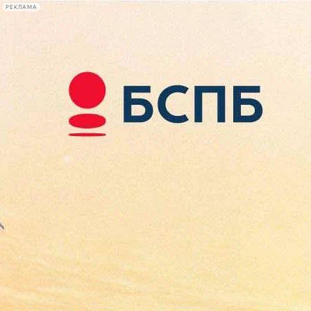
РЕКЛАМА
Афиша Plus
#телегид
Фонтанка.ру
Сегодня:
2026.08.10
10:39
Афиша Plus
кино
спектакли
выставки
концерты
лекции
книги
афиша плюс
новости
+