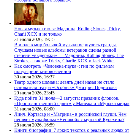
Новая музыка июля: Мадонна, Rolling Stones, Tricky,
Charli XCX и не только
31 июля 2026,
19:15
В июле в мир большой музыки вернулись гранды.
Слушаем новые альбомы ветеранов сцены разной
степени «выдержки» — Мадонны, Rolling Stones, The
Strokes, а так же Tricky, Charlie XCX и Jack White.
Как смотреть «Человека-паука»: гид по фильмам
популярной киновселенной
30 июля 2026,
16:37
Театр одного шамана: девять дней назад не стало
основателя театра «Особняк» Дмитрия Поднозова
29 июля 2026,
23:45
Куда пойти 31 июля—2 августа: праздник флоксов,
«Пространственный сдвиг» у Манежа и «Музыка мира»
31 июля 2026,
08:00
Линч, Кортасар и «Матрица» в российской глуши. Чем
цепляет мультфильм «Непокой» с музыкой Курехина?
28 июля 2026,
16:59
Книги-биографии: 7 ярких текстов о реальных людях от