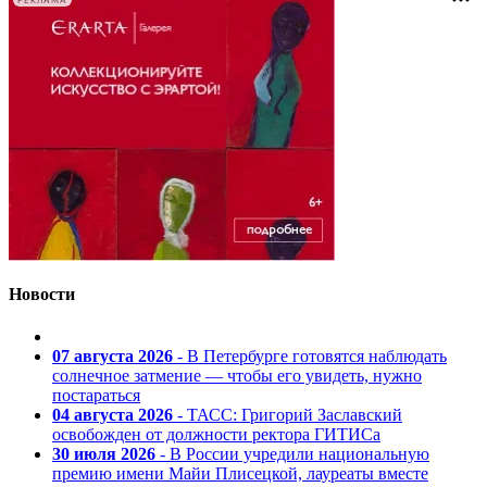
РЕКЛАМА
Новости
07 августа 2026
- В Петербурге готовятся наблюдать
солнечное затмение — чтобы его увидеть, нужно
постараться
04 августа 2026
- ТАСС: Григорий Заславский
освобожден от должности ректора ГИТИСа
30 июля 2026
- В России учредили национальную
премию имени Майи Плисецкой, лауреаты вместе