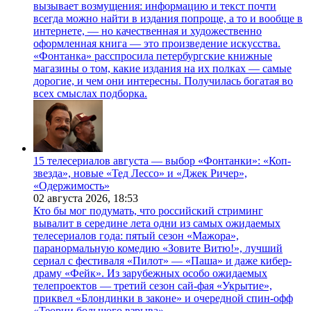
вызывает возмущения: информацию и текст почти
всегда можно найти в издания попроще, а то и вообще в
интернете, — но качественная и художественно
оформленная книга — это произведение искусства.
«Фонтанка» расспросила петербургские книжные
магазины о том, какие издания на их полках — самые
дорогие, и чем они интересны. Получилась богатая во
всех смыслах подборка.
15 телесериалов августа — выбор «Фонтанки»: «Коп-
звезда», новые «Тед Лессо» и «Джек Ричер»,
«Одержимость»
02 августа 2026,
18:53
Кто бы мог подумать, что российский стриминг
вывалит в середине лета одни из самых ожидаемых
телесериалов года: пятый сезон «Мажора»,
паранормальную комедию «Зовите Витю!», лучший
сериал с фестиваля «Пилот» — «Паша» и даже кибер-
драму «Фейк». Из зарубежных особо ожидаемых
телепроектов — третий сезон сай-фая «Укрытие»,
приквел «Блондинки в законе» и очередной спин-офф
«Теории большого взрыва».