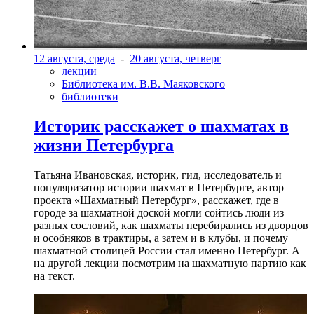
12 августа, среда
-
20 августа, четверг
лекции
Библиотека им. В.В. Маяковского
библиотеки
Историк расскажет о шахматах в
жизни Петербурга
Татьяна Ивановская, историк, гид, исследователь и
популяризатор истории шахмат в Петербурге, автор
проекта «Шахматный Петербург», расскажет, где в
городе за шахматной доской могли сойтись люди из
разных сословий, как шахматы перебирались из дворцов
и особняков в трактиры, а затем и в клубы, и почему
шахматной столицей России стал именно Петербург. А
на другой лекции посмотрим на шахматную партию как
на текст.