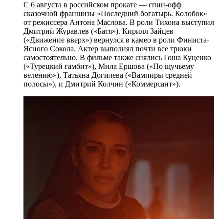
С 6 августа в российском прокате — спин-офф
сказочной франшизы «Последний богатырь. Колобок»
от режиссера Антона Маслова. В роли Тихона выступил
Дмитрий Журавлев («Батя»). Кирилл Зайцев
(«Движение вверх») вернулся в камео в роли Финиста-
Ясного Сокола. Актер выполнял почти все трюки
самостоятельно. В фильме также снялись Гоша Куценко
(«Турецкий гамбит»), Мила Ершова («По щучьему
велению»), Татьяна Догилева («Вампиры средней
полосы»), и Дмитрий Колчин («Коммерсант»).