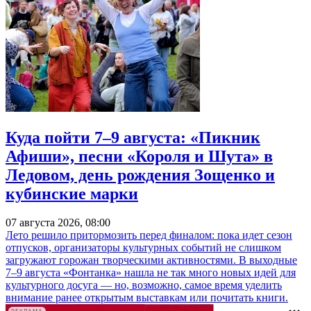
Куда пойти 7–9 августа: «Пикник
Афиши», песни «Короля и Шута» в
Ледовом, день рождения Зощенко и
кубинские марки
07 августа 2026, 08:00
Лето решило притормозить перед финалом: пока идет сезон
отпусков, организаторы культурных событий не слишком
загружают горожан творческими активностями. В выходные
7–9 августа «Фонтанка» нашла не так много новых идей для
культурного досуга — но, возможно, самое время уделить
внимание ранее открытым выставкам или почитать книги.