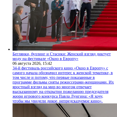
Беглянки, буллинг и Стасики: Женский взгляд диктует
моду на фестивале «Окно в Европу»
06 августа 2026,
15:42
34-й фестиваль российского кино «Окно в Европу» с
самого начала обозначил интерес к женской тематике, в
том числе и потому, что первые показанные в
программе фильмы сняты режиссерами-женщинами. Их
яростный взгляд на мир во многом отвечает
высказанному на открытии пожеланию председателя
жюри игрового конкурса Павла Лунгина: «Я хочу,
чтобы мы увидели дикое, непредсказуемое кино».