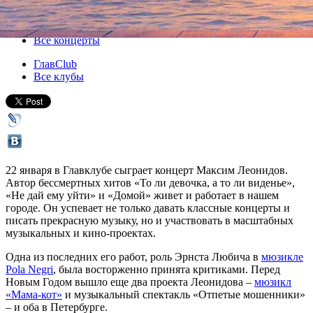
22 января 2015, четверг
Версия для печати
Все концерты
ГлавClub
Все клубы
22 января в Главклубе сыграет концерт Максим Леонидов.
Автор бессмертных хитов «То ли девочка, а то ли виденье»,
«Не дай ему уйти» и «Домой» живет и работает в нашем
городе. Он успевает не только давать классные концерты и
писать прекрасную музыку, но и участвовать в масштабных
музыкальных и кино-проектах.
Одна из последних его работ, роль Эрнста Любича в
мюзикле
Pola Negri
, была восторженно принята критиками. Перед
Новым Годом вышло еще два проекта Леонидова –
мюзикл
«Мама-кот»
и музыкальный спектакль «Отпетые мошенники»
– и оба в Петербурге.