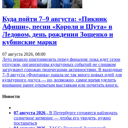
Куда пойти 7–9 августа: «Пикник
Афиши», песни «Короля и Шута» в
Ледовом, день рождения Зощенко и
кубинские марки
07 августа 2026, 08:00
Лето решило притормозить перед финалом: пока идет сезон
отпусков, организаторы культурных событий не слишком
загружают горожан творческими активностями. В выходные
7–9 августа «Фонтанка» нашла не так много новых идей для
культурного досуга — но, возможно, самое время уделить
внимание ранее открытым выставкам или почитать книги.
Новости
07 августа 2026
- В Петербурге готовятся наблюдать
солнечное затмение — чтобы его увидеть, нужно
постараться