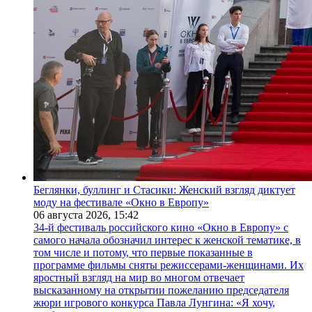
Беглянки, буллинг и Стасики: Женский взгляд диктует
моду на фестивале «Окно в Европу»
06 августа 2026,
15:42
34-й фестиваль российского кино «Окно в Европу» с
самого начала обозначил интерес к женской тематике, в
том числе и потому, что первые показанные в
программе фильмы сняты режиссерами-женщинами. Их
яростный взгляд на мир во многом отвечает
высказанному на открытии пожеланию председателя
жюри игрового конкурса Павла Лунгина: «Я хочу,