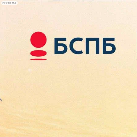
РЕКЛАМА
Афиша Plus
#телегид
Фонтанка.ру
Сегодня:
2026.08.10
10:31
Афиша Plus
кино
спектакли
выставки
концерты
лекции
книги
афиша плюс
новости
+