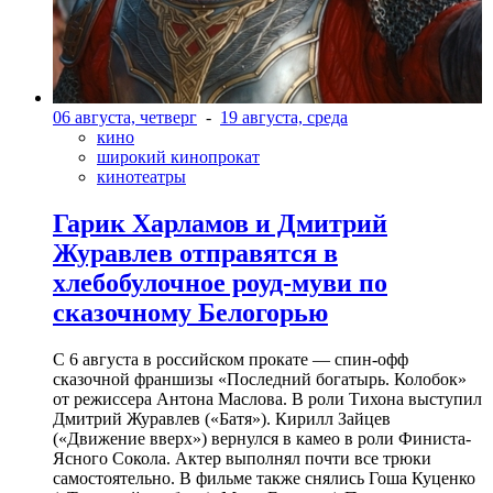
06 августа, четверг
-
19 августа, среда
кино
широкий кинопрокат
кинотеатры
Гарик Харламов и Дмитрий
Журавлев отправятся в
хлебобулочное роуд-муви по
сказочному Белогорью
С 6 августа в российском прокате — спин-офф
сказочной франшизы «Последний богатырь. Колобок»
от режиссера Антона Маслова. В роли Тихона выступил
Дмитрий Журавлев («Батя»). Кирилл Зайцев
(«Движение вверх») вернулся в камео в роли Финиста-
Ясного Сокола. Актер выполнял почти все трюки
самостоятельно. В фильме также снялись Гоша Куценко