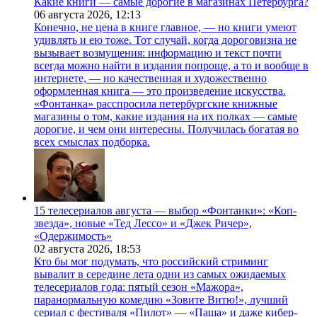
Какие книги — самые дорогие в магазинах Петербурга?
06 августа 2026,
12:13
Конечно, не цена в книге главное, — но книги умеют
удивлять и ею тоже. Тот случай, когда дороговизна не
вызывает возмущения: информацию и текст почти
всегда можно найти в издания попроще, а то и вообще в
интернете, — но качественная и художественно
оформленная книга — это произведение искусства.
«Фонтанка» расспросила петербургские книжные
магазины о том, какие издания на их полках — самые
дорогие, и чем они интересны. Получилась богатая во
всех смыслах подборка.
15 телесериалов августа — выбор «Фонтанки»: «Коп-
звезда», новые «Тед Лессо» и «Джек Ричер»,
«Одержимость»
02 августа 2026,
18:53
Кто бы мог подумать, что российский стриминг
вывалит в середине лета одни из самых ожидаемых
телесериалов года: пятый сезон «Мажора»,
паранормальную комедию «Зовите Витю!», лучший
сериал с фестиваля «Пилот» — «Паша» и даже кибер-