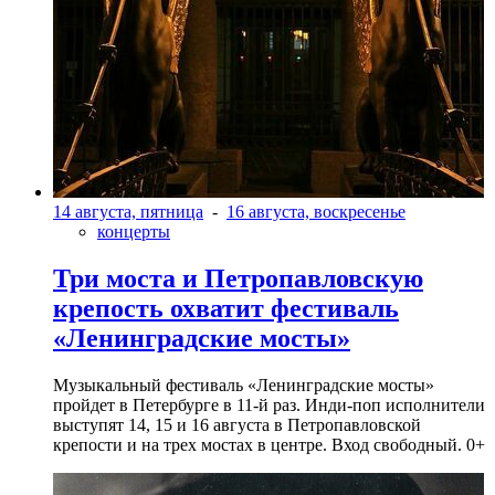
14 августа, пятница
-
16 августа, воскресенье
концерты
Три моста и Петропавловскую
крепость охватит фестиваль
«Ленинградские мосты»
Музыкальный фестиваль «Ленинградские мосты»
пройдет в Петербурге в 11-й раз. Инди-поп исполнители
выступят 14, 15 и 16 августа в Петропавловской
крепости и на трех мостах в центре. Вход свободный. 0+