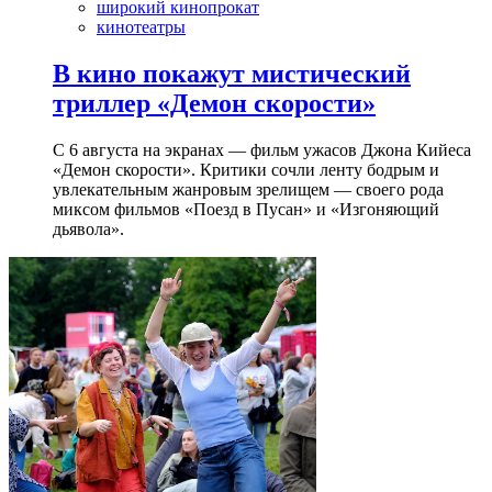
широкий кинопрокат
кинотеатры
В кино покажут мистический
триллер «Демон скорости»
С 6 августа на экранах — фильм ужасов Джона Кийеса
«Демон скорости». Критики сочли ленту бодрым и
увлекательным жанровым зрелищeм — своего рода
миксом фильмов «Поезд в Пусан» и «Изгоняющий
дьявола».