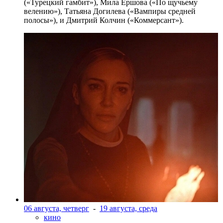
(«Турецкий гамбит»), Мила Ершова («По щучьему
велению»), Татьяна Догилева («Вампиры средней
полосы»), и Дмитрий Колчин («Коммерсант»).
06 августа, четверг
-
19 августа, среда
кино