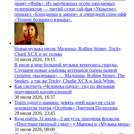
драму «Фейк». Из зарубежных особо ожидаемых
телепроектов — третий сезон сай-фая «Укрытие»,
приквел «Блондинки в законе» и очередной спин-офф
«Теории большого взрыва».
Новая музыка июля: Мадонна, Rolling Stones, Tricky,
Charli XCX и не только
31 июля 2026,
19:15
В июле в мир большой музыки вернулись гранды.
Слушаем новые альбомы ветеранов сцены разной
степени «выдержки» — Мадонны, Rolling Stones, The
Strokes, а так же Tricky, Charlie XCX и Jack White.
Как смотреть «Человека-паука»: гид по фильмам
популярной киновселенной
30 июля 2026,
16:37
Театр одного шамана: девять дней назад не стало
основателя театра «Особняк» Дмитрия Поднозова
29 июля 2026,
23:45
Куда пойти 31 июля—2 августа: праздник флоксов,
«Пространственный сдвиг» у Манежа и «Музыка мира»
31 июля 2026,
08:00