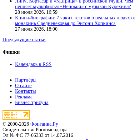
Линч, Кортасар и «Матрица» в российской глуши. Чем
цепляет мультфильм «Непокой» с музыкой Курехина?
28 июля 2026,
16:59
Книги-биографии: 7 ярких текстов о реальных людях от
монахинь Средневековья до Энтони Хопкинса
27 июля 2026,
18:00
Предыдущие статьи
Фишки
Календарь в RSS
Партнёры
О сайте
Контакты
Реклама
Бизнес-трибуна
© 2000-2026
Фонтанка.Ру
Свидетельство Роскомнадзора
Эл № ФС 77-66333 от 14.07.2016