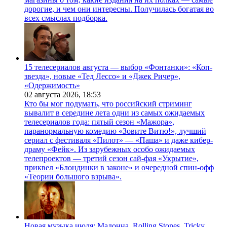
дорогие, и чем они интересны. Получилась богатая во
всех смыслах подборка.
15 телесериалов августа — выбор «Фонтанки»: «Коп-
звезда», новые «Тед Лессо» и «Джек Ричер»,
«Одержимость»
02 августа 2026,
18:53
Кто бы мог подумать, что российский стриминг
вывалит в середине лета одни из самых ожидаемых
телесериалов года: пятый сезон «Мажора»,
паранормальную комедию «Зовите Витю!», лучший
сериал с фестиваля «Пилот» — «Паша» и даже кибер-
драму «Фейк». Из зарубежных особо ожидаемых
телепроектов — третий сезон сай-фая «Укрытие»,
приквел «Блондинки в законе» и очередной спин-офф
«Теории большого взрыва».
Новая музыка июля: Мадонна, Rolling Stones, Tricky,