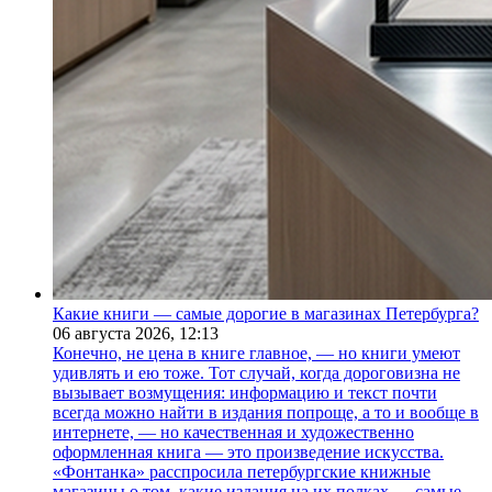
Какие книги — самые дорогие в магазинах Петербурга?
06 августа 2026,
12:13
Конечно, не цена в книге главное, — но книги умеют
удивлять и ею тоже. Тот случай, когда дороговизна не
вызывает возмущения: информацию и текст почти
всегда можно найти в издания попроще, а то и вообще в
интернете, — но качественная и художественно
оформленная книга — это произведение искусства.
«Фонтанка» расспросила петербургские книжные
магазины о том, какие издания на их полках — самые