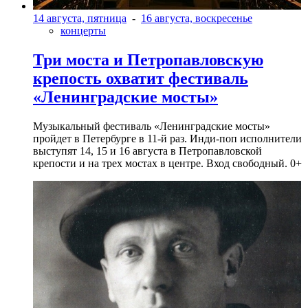
14 августа, пятница
-
16 августа, воскресенье
концерты
Три моста и Петропавловскую
крепость охватит фестиваль
«Ленинградские мосты»
Музыкальный фестиваль «Ленинградские мосты»
пройдет в Петербурге в 11-й раз. Инди-поп исполнители
выступят 14, 15 и 16 августа в Петропавловской
крепости и на трех мостах в центре. Вход свободный. 0+