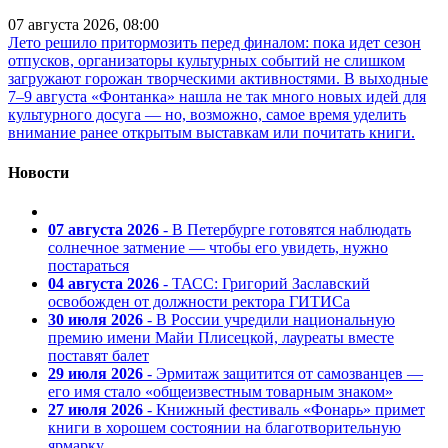
07 августа 2026, 08:00
Лето решило притормозить перед финалом: пока идет сезон
отпусков, организаторы культурных событий не слишком
загружают горожан творческими активностями. В выходные
7–9 августа «Фонтанка» нашла не так много новых идей для
культурного досуга — но, возможно, самое время уделить
внимание ранее открытым выставкам или почитать книги.
Новости
07 августа 2026
- В Петербурге готовятся наблюдать
солнечное затмение — чтобы его увидеть, нужно
постараться
04 августа 2026
- ТАСС: Григорий Заславский
освобожден от должности ректора ГИТИСа
30 июля 2026
- В России учредили национальную
премию имени Майи Плисецкой, лауреаты вместе
поставят балет
29 июля 2026
- Эрмитаж защитится от самозванцев —
его имя стало «общеизвестным товарным знаком»
27 июля 2026
- Книжный фестиваль «Фонарь» примет
книги в хорошем состоянии на благотворительную
ярмарку