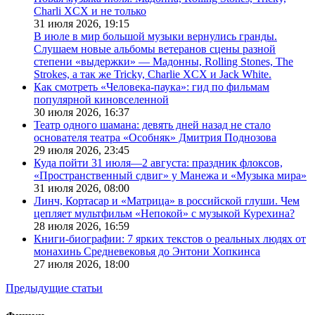
Charli XCX и не только
31 июля 2026,
19:15
В июле в мир большой музыки вернулись гранды.
Слушаем новые альбомы ветеранов сцены разной
степени «выдержки» — Мадонны, Rolling Stones, The
Strokes, а так же Tricky, Charlie XCX и Jack White.
Как смотреть «Человека-паука»: гид по фильмам
популярной киновселенной
30 июля 2026,
16:37
Театр одного шамана: девять дней назад не стало
основателя театра «Особняк» Дмитрия Поднозова
29 июля 2026,
23:45
Куда пойти 31 июля—2 августа: праздник флоксов,
«Пространственный сдвиг» у Манежа и «Музыка мира»
31 июля 2026,
08:00
Линч, Кортасар и «Матрица» в российской глуши. Чем
цепляет мультфильм «Непокой» с музыкой Курехина?
28 июля 2026,
16:59
Книги-биографии: 7 ярких текстов о реальных людях от
монахинь Средневековья до Энтони Хопкинса
27 июля 2026,
18:00
Предыдущие статьи