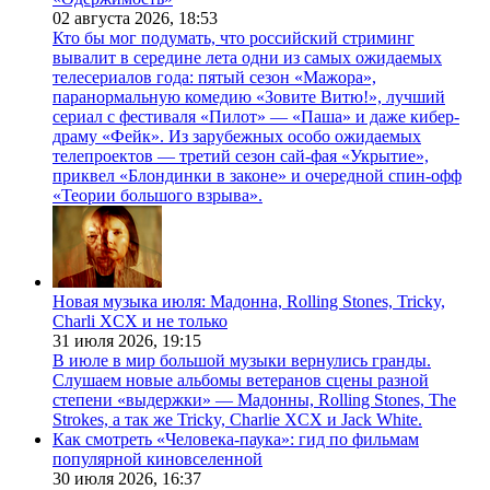
02 августа 2026,
18:53
Кто бы мог подумать, что российский стриминг
вывалит в середине лета одни из самых ожидаемых
телесериалов года: пятый сезон «Мажора»,
паранормальную комедию «Зовите Витю!», лучший
сериал с фестиваля «Пилот» — «Паша» и даже кибер-
драму «Фейк». Из зарубежных особо ожидаемых
телепроектов — третий сезон сай-фая «Укрытие»,
приквел «Блондинки в законе» и очередной спин-офф
«Теории большого взрыва».
Новая музыка июля: Мадонна, Rolling Stones, Tricky,
Charli XCX и не только
31 июля 2026,
19:15
В июле в мир большой музыки вернулись гранды.
Слушаем новые альбомы ветеранов сцены разной
степени «выдержки» — Мадонны, Rolling Stones, The
Strokes, а так же Tricky, Charlie XCX и Jack White.
Как смотреть «Человека-паука»: гид по фильмам
популярной киновселенной
30 июля 2026,
16:37