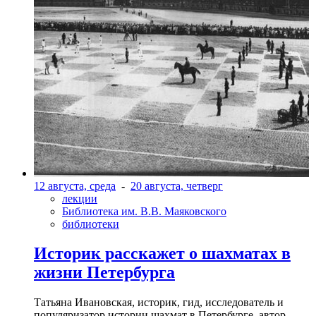
12 августа, среда
-
20 августа, четверг
лекции
Библиотека им. В.В. Маяковского
библиотеки
Историк расскажет о шахматах в
жизни Петербурга
Татьяна Ивановская, историк, гид, исследователь и
популяризатор истории шахмат в Петербурге, автор