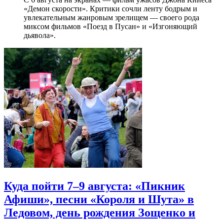
«Демон скорости». Критики сочли ленту бодрым и
увлекательным жанровым зрелищeм — своего рода
миксом фильмов «Поезд в Пусан» и «Изгоняющий
дьявола».
Куда пойти 7–9 августа: «Пикник
Афиши», песни «Короля и Шута» в
Ледовом, день рождения Зощенко и