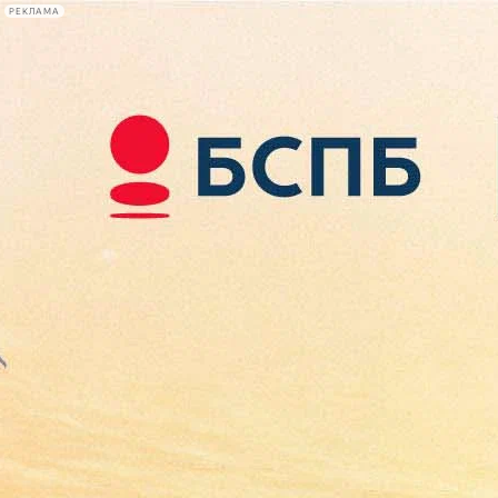
РЕКЛАМА
Афиша Plus
#телегид
Фонтанка.ру
Сегодня:
2026.08.09
16:35
Афиша Plus
кино
спектакли
выставки
концерты
лекции
книги
афиша плюс
новости
+