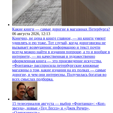
Какие книги — самые дорогие в магазинах Петербурга?
06 августа 2026,
12:13
Конечно, не цена в книге главное, — но книги умеют
удивлять и ею тоже. Тот случай, когда дороговизна не
вызывает возмущения: информацию и текст почти
всегда можно найти в издания попроще, а то и вообще в
интернете, — но качественная и художественно
оформленная книга — это произведение искусства.
«Фонтанка» расспросила петербургские книжные
магазины о том, какие издания на их полках — самые
дорогие, и чем они интересны. Получилась богатая во
всех смыслах подборка.
15 телесериалов августа — выбор «Фонтанки»: «Коп-
звезда», новые «Тед Лессо» и «Джек Ричер»,
«Одержимость»