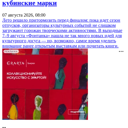
кубинские марки
07 августа 2026, 08:00
Лето решило притормозить перед финалом: пока идет сезон
отпусков, организаторы культурных событий не слишком
загружают горожан творческими активностями. В выходные
7–9 августа «Фонтанка» нашла не так много новых идей для
культурного досуга — но, возможно, самое время уделить
внимание ранее открытым выставкам или почитать книги.
РЕКЛАМА