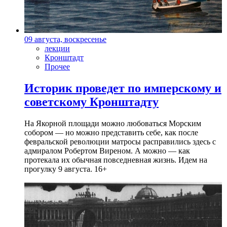
09 августа, воскресенье
лекции
Кронштадт
Прочее
Историк проведет по имперскому и
советскому Кронштадту
На Якорной площади можно любоваться Морским
собором — но можно представить себе, как после
февральской революции матросы расправились здесь с
адмиралом Робертом Виреном. А можно — как
протекала их обычная повседневная жизнь. Идем на
прогулку 9 августа. 16+