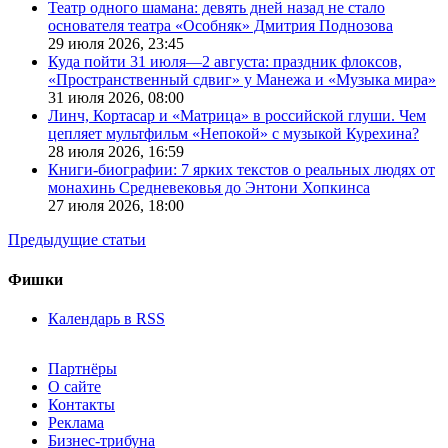
Театр одного шамана: девять дней назад не стало
основателя театра «Особняк» Дмитрия Поднозова
29 июля 2026,
23:45
Куда пойти 31 июля—2 августа: праздник флоксов,
«Пространственный сдвиг» у Манежа и «Музыка мира»
31 июля 2026,
08:00
Линч, Кортасар и «Матрица» в российской глуши. Чем
цепляет мультфильм «Непокой» с музыкой Курехина?
28 июля 2026,
16:59
Книги-биографии: 7 ярких текстов о реальных людях от
монахинь Средневековья до Энтони Хопкинса
27 июля 2026,
18:00
Предыдущие статьи
Фишки
Календарь в RSS
Партнёры
О сайте
Контакты
Реклама
Бизнес-трибуна