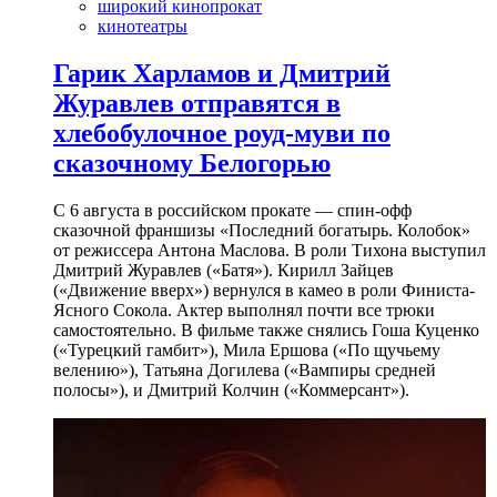
широкий кинопрокат
кинотеатры
Гарик Харламов и Дмитрий
Журавлев отправятся в
хлебобулочное роуд-муви по
сказочному Белогорью
С 6 августа в российском прокате — спин-офф
сказочной франшизы «Последний богатырь. Колобок»
от режиссера Антона Маслова. В роли Тихона выступил
Дмитрий Журавлев («Батя»). Кирилл Зайцев
(«Движение вверх») вернулся в камео в роли Финиста-
Ясного Сокола. Актер выполнял почти все трюки
самостоятельно. В фильме также снялись Гоша Куценко
(«Турецкий гамбит»), Мила Ершова («По щучьему
велению»), Татьяна Догилева («Вампиры средней
полосы»), и Дмитрий Колчин («Коммерсант»).