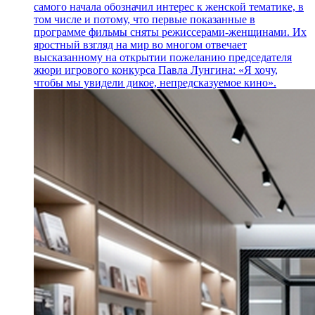
самого начала обозначил интерес к женской тематике, в
том числе и потому, что первые показанные в
программе фильмы сняты режиссерами-женщинами. Их
яростный взгляд на мир во многом отвечает
высказанному на открытии пожеланию председателя
жюри игрового конкурса Павла Лунгина: «Я хочу,
чтобы мы увидели дикое, непредсказуемое кино».