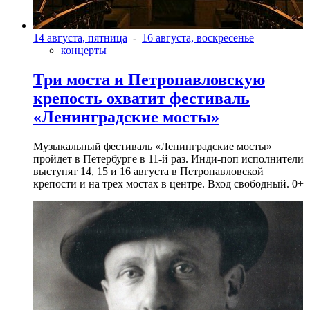
14 августа, пятница
-
16 августа, воскресенье
концерты
Три моста и Петропавловскую
крепость охватит фестиваль
«Ленинградские мосты»
Музыкальный фестиваль «Ленинградские мосты»
пройдет в Петербурге в 11-й раз. Инди-поп исполнители
выступят 14, 15 и 16 августа в Петропавловской
крепости и на трех мостах в центре. Вход свободный. 0+