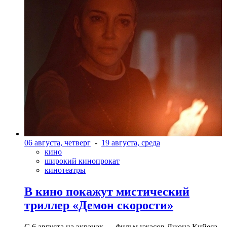
06 августа, четверг
-
19 августа, среда
кино
широкий кинопрокат
кинотеатры
В кино покажут мистический
триллер «Демон скорости»
С 6 августа на экранах — фильм ужасов Джона Кийеса