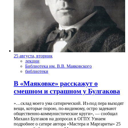
25 августа, вторник
лекции
Библиотека им. В.В. Маяковского
библиотеки
В «Маяковке» расскажут о
смешном и страшном у Булгакова
»…склад моего ума сатирический. Из-под пера выходят
вещи, которые порою, по-видимому, остро задевают
общественно-коммунистические круги», — сообщал
Михаил Булгаков на допросах в ОГПУ. Узнаем
подробнее о сатире автора «Мастера и Маргариты» 25