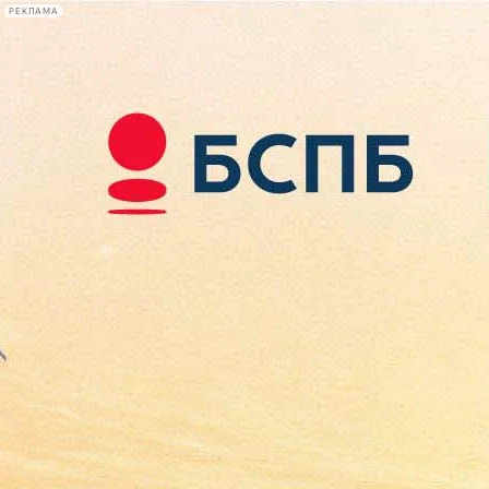
РЕКЛАМА
Афиша Plus
#телегид
Фонтанка.ру
Сегодня:
2026.08.09
02:08
Афиша Plus
кино
спектакли
выставки
концерты
лекции
книги
афиша плюс
новости
+