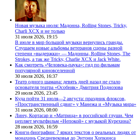
Новая музыка июля: Мадонна, Rolling Stones, Tricky,
Charli XCX и не только
31 июля 2026,
19:15
В июле в мир большой музыки вернулись гранды.
Слушаем новые альбомы ветеранов сцены разной
степени «выдержки» — Мадонны, Rolling Stones, The
Strokes, а так же Tricky, Charlie XCX и Jack White.
Как смотреть «Человека-паука»: гид по фильмам
популярной киновселенной
30 июля 2026,
16:37
Театр одного шамана: девять дней назад не стало
основателя театра «Особняк» Дмитрия Поднозова
29 июля 2026,
23:45
Куда пойти 31 июля—2 августа: праздник флоксов,
«Пространственный сдвиг» у Манежа и «Музыка мира»
31 июля 2026,
08:00
Линч, Кортасар и «Матрица» в российской глуши. Чем
цепляет мультфильм «Непокой» с музыкой Курехина?
28 июля 2026,
16:59
Книги-биографии: 7 ярких текстов о реальных людях от
монахинь Средневековья до Энтони Хопкинса