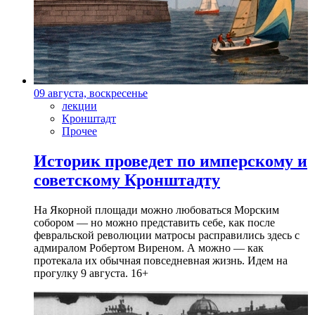
09 августа, воскресенье
лекции
Кронштадт
Прочее
Историк проведет по имперскому и
советскому Кронштадту
На Якорной площади можно любоваться Морским
собором — но можно представить себе, как после
февральской революции матросы расправились здесь с
адмиралом Робертом Виреном. А можно — как
протекала их обычная повседневная жизнь. Идем на
прогулку 9 августа. 16+