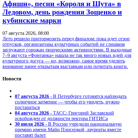
Афиши», песни «Короля и Шута» в
Ледовом, день рождения Зощенко и
кубинские марки
07 августа 2026, 08:00
Лето решило притормозить перед финалом: пока идет сезон
отпусков, организаторы культурных событий не слишком
загружают горожан творческими активностями. В выходные
7–9 августа «Фонтанка» нашла не так много новых идей для
культурного досуга — но, возможно, самое время уделить
внимание ранее открытым выставкам или почитать книги.
Новости
07 августа 2026
- В Петербурге готовятся наблюдать
солнечное затмение — чтобы его увидеть, нужно
постараться
04 августа 2026
- ТАСС: Григорий Заславский
освобожден от должности ректора ГИТИСа
30 июля 2026
- В России учредили национальную
премию имени Майи Плисецкой, лауреаты вместе
поставят балет