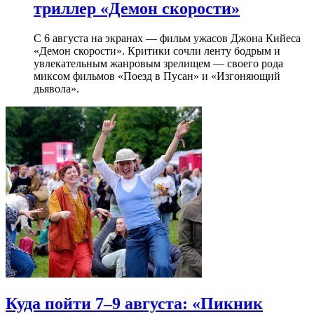
триллер «Демон скорости»
С 6 августа на экранах — фильм ужасов Джона Кийеса
«Демон скорости». Критики сочли ленту бодрым и
увлекательным жанровым зрелищeм — своего рода
миксом фильмов «Поезд в Пусан» и «Изгоняющий
дьявола».
Куда пойти 7–9 августа: «Пикник