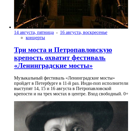
14 августа, пятница
-
16 августа, воскресенье
концерты
Три моста и Петропавловскую
крепость охватит фестиваль
«Ленинградские мосты»
Музыкальный фестиваль «Ленинградские мосты»
пройдет в Петербурге в 11-й раз. Инди-поп исполнители
выступят 14, 15 и 16 августа в Петропавловской
крепости и на трех мостах в центре. Вход свободный. 0+