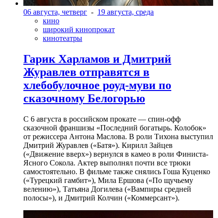
06 августа, четверг
-
19 августа, среда
кино
широкий кинопрокат
кинотеатры
Гарик Харламов и Дмитрий
Журавлев отправятся в
хлебобулочное роуд-муви по
сказочному Белогорью
С 6 августа в российском прокате — спин-офф
сказочной франшизы «Последний богатырь. Колобок»
от режиссера Антона Маслова. В роли Тихона выступил
Дмитрий Журавлев («Батя»). Кирилл Зайцев
(«Движение вверх») вернулся в камео в роли Финиста-
Ясного Сокола. Актер выполнял почти все трюки
самостоятельно. В фильме также снялись Гоша Куценко
(«Турецкий гамбит»), Мила Ершова («По щучьему
велению»), Татьяна Догилева («Вампиры средней
полосы»), и Дмитрий Колчин («Коммерсант»).