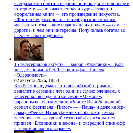
всегда можно найти в издания попроще, а то и вообще в
интернете, — но качественная и художественно
оформленная книга — это произведение искусства.
«Фонтанка» расспросила петербургские книжные
магазины о том, какие издания на их полках — самые
дорогие, и чем они интересны. Получилась богатая во
всех смыслах подборка.
15 телесериалов августа — выбор «Фонтанки»: «Коп-
звезда», новые «Тед Лессо» и «Джек Ричер»,
«Одержимость»
02 августа 2026,
18:53
Кто бы мог подумать, что российский стриминг
вывалит в середине лета одни из самых ожидаемых
телесериалов года: пятый сезон «Мажора»,
паранормальную комедию «Зовите Витю!», лучший
сериал с фестиваля «Пилот» — «Паша» и даже кибер-
драму «Фейк». Из зарубежных особо ожидаемых
телепроектов — третий сезон сай-фая «Укрытие»,
приквел «Блондинки в законе» и очередной спин-офф
«Теории большого взрыва».