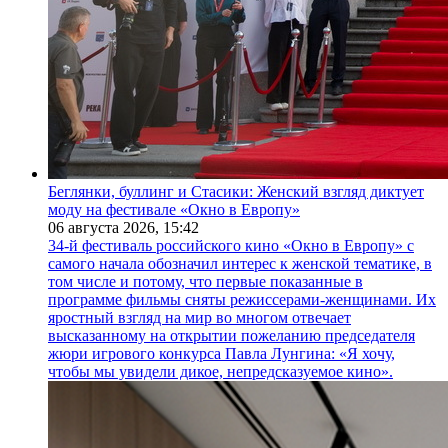
Беглянки, буллинг и Стасики: Женский взгляд диктует
моду на фестивале «Окно в Европу»
06 августа 2026,
15:42
34-й фестиваль российского кино «Окно в Европу» с
самого начала обозначил интерес к женской тематике, в
том числе и потому, что первые показанные в
программе фильмы сняты режиссерами-женщинами. Их
яростный взгляд на мир во многом отвечает
высказанному на открытии пожеланию председателя
жюри игрового конкурса Павла Лунгина: «Я хочу,
чтобы мы увидели дикое, непредсказуемое кино».