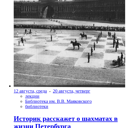
12 августа, среда
-
20 августа, четверг
лекции
Библиотека им. В.В. Маяковского
библиотеки
Историк расскажет о шахматах в
жизни Петербурга