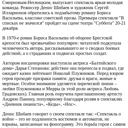
Смирновым-Несвицким, выпускает спектакль яркая молодая
команда. Режиссер Денис Шибаев и художник Сергей
Илларионов обратились к подзабытому роману Бориса
Васильева, классике советской прозы. Премьера спектакля "В
списках не значился" пройдет на сцене театра "Суббота" 20-21
декабря.
В 1970-е роман Бориса Васильева об обороне Брестской
крепости был чрезвычайно популярен: читателей подкупала
человечность автора, рассказывавшего не о сводках боевых
действий, а о страданиях и подвигах простых солдат.
Автором инсценировки выступила актриса «Балтийского
дома» Дарья Степанова: действие она перенесла в подвал, где
ожидает казни лейтенант Николай Плужников. Перед взором
героя проходят призраки памяти: друзья и враги, живые и
мертвые. Особое внимание уделяется лирической линии –
любви Плужникова и Мирры (в этой роли актриса Любовь
Градовских). Главная роль поручена приглашенному артисту
Андрею Панину, популярному благодаря ролям в спектаклях
«Дневник онаниста», «Кеды», «Нос».
Денис Шибаев говорит о своем спектакле так: «Спектакль о
войне – это не подлинность костюмов и автоматов, не
взрывы, записанные на фонограмму. Это борьба героя с самим