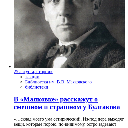
25 августа, вторник
лекции
Библиотека им. В.В. Маяковского
библиотеки
В «Маяковке» расскажут о
смешном и страшном у Булгакова
»…склад моего ума сатирический. Из-под пера выходят
вещи, которые порою, по-видимому, остро задевают