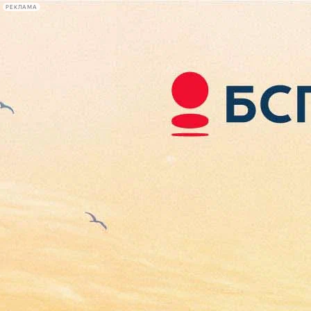
РЕКЛАМА
Афиша Plus
#телегид
Фонтанка.ру
Сегодня:
2026.08.06
07:16
Афиша Plus
кино
спектакли
выставки
концерты
лекции
книги
афиша плюс
новости
+