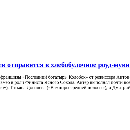
 отправятся в хлебобулочное роуд-муви
й франшизы «Последний богатырь. Колобок» от режиссера Анто
 камео в роли Финиста-Ясного Сокола. Актер выполнял почти вс
ю»), Татьяна Догилева («Вампиры средней полосы»), и Дмитрий