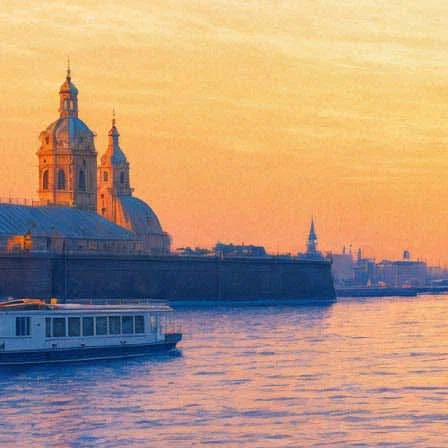
В РНБ расскажут о жанре дет
15 декабря 2014, понедельник
,
16.00
-
08 января 2015, четверг
Версия для печати