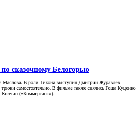
 по сказочному Белогорью
на Маслова. В роли Тихона выступил Дмитрий Журавлев
е трюки самостоятельно. В фильме также снялись Гоша Куценко
 Колчин («Коммерсант»).