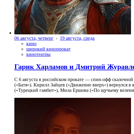
06 августа, четверг
-
19 августа, среда
кино
широкий кинопрокат
кинотеатры
Гарик Харламов и Дмитрий Журавлев
С 6 августа в российском прокате — спин-офф сказочно
(«Батя»). Кирилл Зайцев («Движение вверх») вернулся в
(«Турецкий гамбит»), Мила Ершова («По щучьему велени