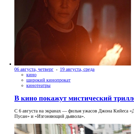
06 августа, четверг
-
19 августа, среда
кино
широкий кинопрокат
кинотеатры
В кино покажут мистический трилл
С 6 августа на экранах — фильм ужасов Джона Кийеса «
Пусан» и «Изгоняющий дьявола».