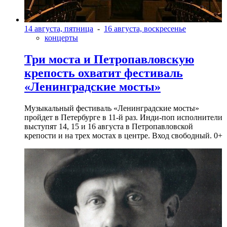
14 августа, пятница
-
16 августа, воскресенье
концерты
Три моста и Петропавловскую
крепость охватит фестиваль
«Ленинградские мосты»
Музыкальный фестиваль «Ленинградские мосты»
пройдет в Петербурге в 11-й раз. Инди-поп исполнители
выступят 14, 15 и 16 августа в Петропавловской
крепости и на трех мостах в центре. Вход свободный. 0+