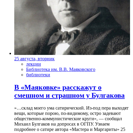
25 августа, вторник
лекции
Библиотека им. В.В. Маяковского
библиотеки
В «Маяковке» расскажут о
смешном и страшном у Булгакова
»…склад моего ума сатирический. Из-под пера выходят
вещи, которые порою, по-видимому, остро задевают
общественно-коммунистические круги», — сообщал
Михаил Булгаков на допросах в ОГПУ. Узнаем
подробнее о сатире автора «Мастера и Маргариты» 25