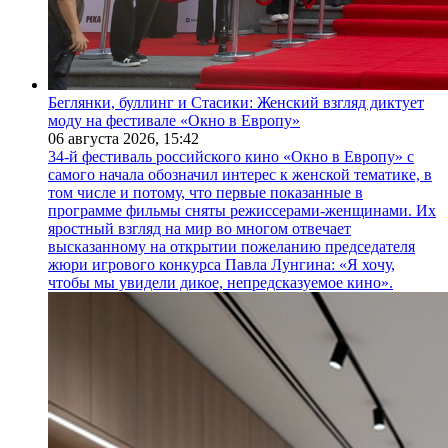
Беглянки, буллинг и Стасики: Женский взгляд диктует
моду на фестивале «Окно в Европу»
06 августа 2026,
15:42
34-й фестиваль российского кино «Окно в Европу» с
самого начала обозначил интерес к женской тематике, в
том числе и потому, что первые показанные в
программе фильмы сняты режиссерами-женщинами. Их
яростный взгляд на мир во многом отвечает
высказанному на открытии пожеланию председателя
жюри игрового конкурса Павла Лунгина: «Я хочу,
чтобы мы увидели дикое, непредсказуемое кино».