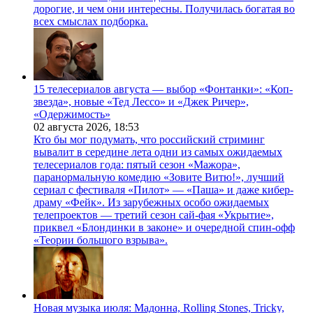
дорогие, и чем они интересны. Получилась богатая во
всех смыслах подборка.
15 телесериалов августа — выбор «Фонтанки»: «Коп-
звезда», новые «Тед Лессо» и «Джек Ричер»,
«Одержимость»
02 августа 2026,
18:53
Кто бы мог подумать, что российский стриминг
вывалит в середине лета одни из самых ожидаемых
телесериалов года: пятый сезон «Мажора»,
паранормальную комедию «Зовите Витю!», лучший
сериал с фестиваля «Пилот» — «Паша» и даже кибер-
драму «Фейк». Из зарубежных особо ожидаемых
телепроектов — третий сезон сай-фая «Укрытие»,
приквел «Блондинки в законе» и очередной спин-офф
«Теории большого взрыва».
Новая музыка июля: Мадонна, Rolling Stones, Tricky,