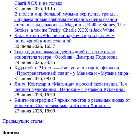
Charli XCX и не только
31 июля 2026,
19:15
В июле в мир большой музыки вернулись гранды.
Слушаем новые альбомы ветеранов сцены разной
степени «выдержки» — Мадонны, Rolling Stones, The
Strokes, а так же Tricky, Charlie XCX и Jack White.
Как смотреть «Человека-паука»: гид по фильмам
популярной киновселенной
30 июля 2026,
16:37
Театр одного шамана: девять дней назад не стало
основателя театра «Особняк» Дмитрия Поднозова
29 июля 2026,
23:45
Куда пойти 31 июля—2 августа: праздник флоксов,
«Пространственный сдвиг» у Манежа и «Музыка мира»
31 июля 2026,
08:00
Линч, Кортасар и «Матрица» в российской глуши. Чем
цепляет мультфильм «Непокой» с музыкой Курехина?
28 июля 2026,
16:59
Книги-биографии: 7 ярких текстов о реальных людях от
монахинь Средневековья до Энтони Хопкинса
27 июля 2026,
18:00
Предыдущие статьи
Фишки