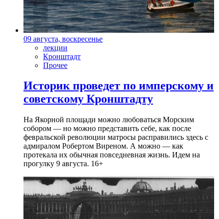
09 августа, воскресенье
лекции
Кронштадт
Прочее
Историк проведет по имперскому и
советскому Кронштадту
На Якорной площади можно любоваться Морским
собором — но можно представить себе, как после
февральской революции матросы расправились здесь с
адмиралом Робертом Виреном. А можно — как
протекала их обычная повседневная жизнь. Идем на
прогулку 9 августа. 16+