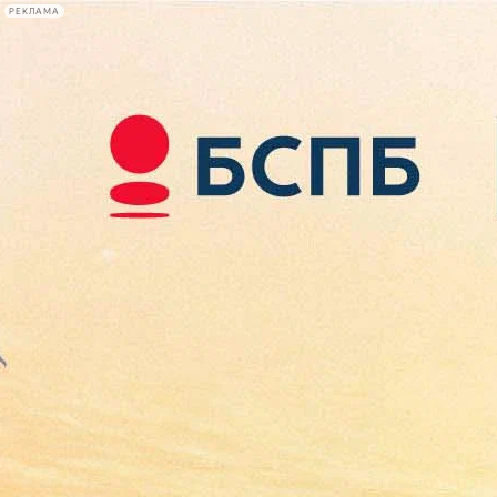
РЕКЛАМА
Афиша Plus
#телегид
Фонтанка.ру
Сегодня:
2026.08.08
12:48
Афиша Plus
кино
спектакли
выставки
концерты
лекции
книги
афиша плюс
новости
+