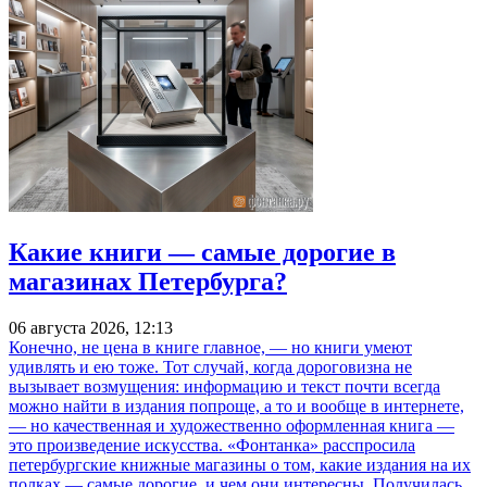
Какие книги — самые дорогие в
магазинах Петербурга?
06 августа 2026, 12:13
Конечно, не цена в книге главное, — но книги умеют
удивлять и ею тоже. Тот случай, когда дороговизна не
вызывает возмущения: информацию и текст почти всегда
можно найти в издания попроще, а то и вообще в интернете,
— но качественная и художественно оформленная книга —
это произведение искусства. «Фонтанка» расспросила
петербургские книжные магазины о том, какие издания на их
полках — самые дорогие, и чем они интересны. Получилась