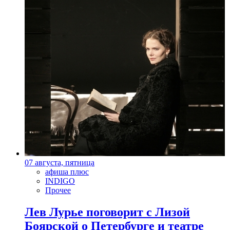
07 августа, пятница
афиша плюс
INDIGO
Прочее
Лев Лурье поговорит с Лизой
Боярской о Петербурге и театре