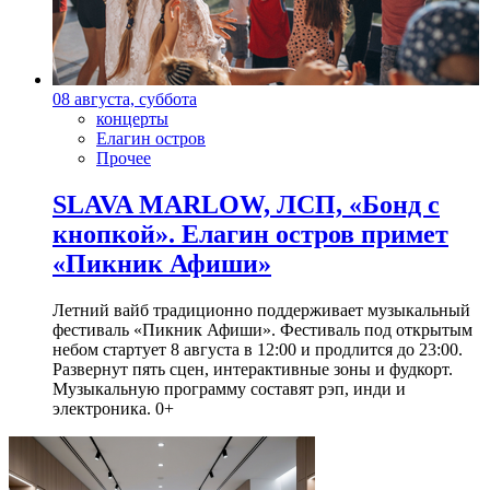
08 августа, суббота
концерты
Елагин остров
Прочее
SLAVA MARLOW, ЛСП, «Бонд с
кнопкой». Елагин остров примет
«Пикник Афиши»
Летний вайб традиционно поддерживает музыкальный
фестиваль «Пикник Афиши». Фестиваль под открытым
небом стартует 8 августа в 12:00 и продлится до 23:00.
Развернут пять сцен, интерактивные зоны и фудкорт.
Музыкальную программу составят рэп, инди и
электроника. 0+