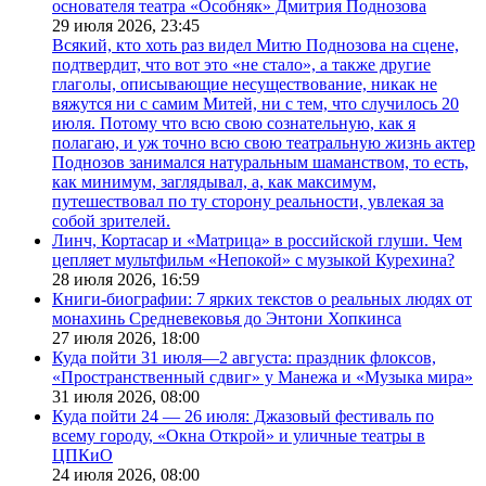
основателя театра «Особняк» Дмитрия Поднозова
29 июля 2026,
23:45
Всякий, кто хоть раз видел Митю Поднозова на сцене,
подтвердит, что вот это «не стало», а также другие
глаголы, описывающие несуществование, никак не
вяжутся ни с самим Митей, ни с тем, что случилось 20
июля. Потому что всю свою сознательную, как я
полагаю, и уж точно всю свою театральную жизнь актер
Поднозов занимался натуральным шаманством, то есть,
как минимум, заглядывал, а, как максимум,
путешествовал по ту сторону реальности, увлекая за
собой зрителей.
Линч, Кортасар и «Матрица» в российской глуши. Чем
цепляет мультфильм «Непокой» с музыкой Курехина?
28 июля 2026,
16:59
Книги-биографии: 7 ярких текстов о реальных людях от
монахинь Средневековья до Энтони Хопкинса
27 июля 2026,
18:00
Куда пойти 31 июля—2 августа: праздник флоксов,
«Пространственный сдвиг» у Манежа и «Музыка мира»
31 июля 2026,
08:00
Куда пойти 24 — 26 июля: Джазовый фестиваль по
всему городу, «Окна Открой» и уличные театры в
ЦПКиО
24 июля 2026,
08:00