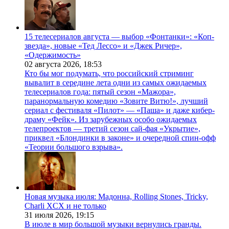
15 телесериалов августа — выбор «Фонтанки»: «Коп-
звезда», новые «Тед Лессо» и «Джек Ричер»,
«Одержимость»
02 августа 2026,
18:53
Кто бы мог подумать, что российский стриминг
вывалит в середине лета одни из самых ожидаемых
телесериалов года: пятый сезон «Мажора»,
паранормальную комедию «Зовите Витю!», лучший
сериал с фестиваля «Пилот» — «Паша» и даже кибер-
драму «Фейк». Из зарубежных особо ожидаемых
телепроектов — третий сезон сай-фая «Укрытие»,
приквел «Блондинки в законе» и очередной спин-офф
«Теории большого взрыва».
Новая музыка июля: Мадонна, Rolling Stones, Tricky,
Charli XCX и не только
31 июля 2026,
19:15
В июле в мир большой музыки вернулись гранды.