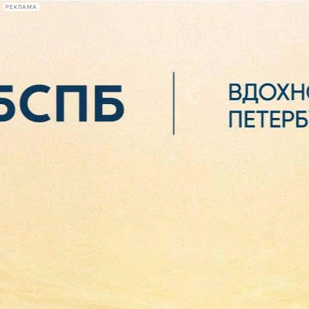
РЕКЛАМА
Афиша Plus
#телегид
Фонтанка.ру
Сегодня:
2026.08.06
23:28
Афиша Plus
кино
спектакли
выставки
концерты
лекции
книги
афиша плюс
новости
+