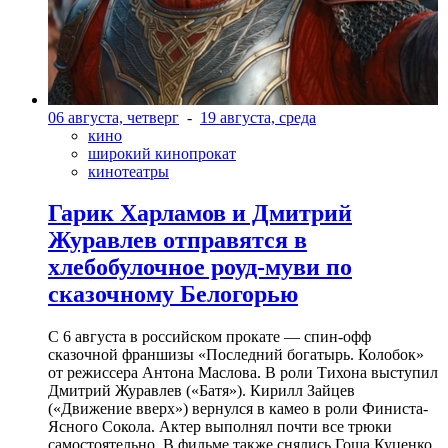
06 августа, четверг
-
19 августа, среда
кино
широкий кинопрокат
кинотеатры
Гарик Харламов и Дмитрий
Журавлев отправятся в
хлебобулочное роуд-муви по
сказочному Белогорью
С 6 августа в российском прокате — спин-офф
сказочной франшизы «Последний богатырь. Колобок»
от режиссера Антона Маслова. В роли Тихона выступил
Дмитрий Журавлев («Батя»). Кирилл Зайцев
(«Движение вверх») вернулся в камео в роли Финиста-
Ясного Сокола. Актер выполнял почти все трюки
самостоятельно. В фильме также снялись Гоша Куценко