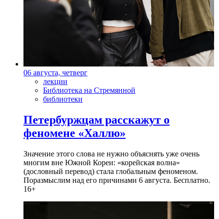
06 августа, четверг
лекции
Библиотека на Стремянной
библиотеки
Петербуржцам расскажут о
феномене «Халлю»
Значение этого слова не нужно объяснять уже очень
многим вне Южной Кореи: «корейская волна»
(дословный перевод) стала глобальным феноменом.
Поразмыслим над его причинами 6 августа. Бесплатно.
16+