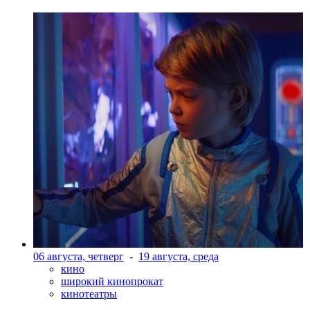
06 августа, четверг
-
19 августа, среда
кино
широкий кинопрокат
кинотеатры