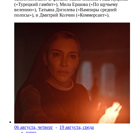
(«Турецкий гамбит»), Мила Ершова («По щучьему
велению»), Татьяна Догилева («Вампиры средней
полосы»), и Дмитрий Колчин («Коммерсант»).
06 августа, четверг
-
19 августа, среда
кино