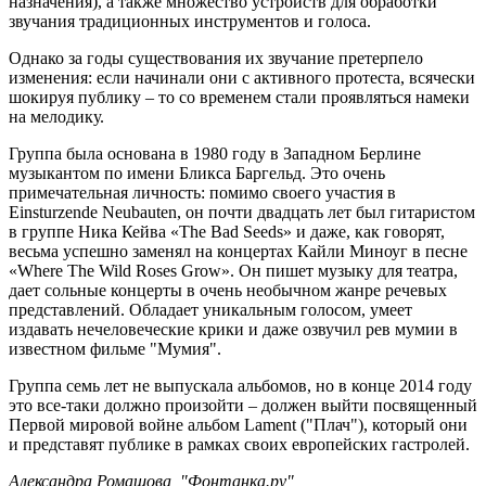
назначения), а также множество устройств для обработки
звучания традиционных инструментов и голоса.
Однако за годы существования их звучание претерпело
изменения: если начинали они с активного протеста, всячески
шокируя публику – то со временем стали проявляться намеки
на мелодику.
Группа была основана в 1980 году в Западном Берлине
музыкантом по имени Бликса Баргельд. Это очень
примечательная личность: помимо своего участия в
Einsturzende Neubauten, он почти двадцать лет был гитаристом
в группе Ника Кейва «The Bad Seeds» и даже, как говорят,
весьма успешно заменял на концертах Кайли Миноуг в песне
«Where The Wild Roses Grow». Он пишет музыку для театра,
дает сольные концерты в очень необычном жанре речевых
представлений. Обладает уникальным голосом, умеет
издавать нечеловеческие крики и даже озвучил рев мумии в
известном фильме "Мумия".
Группа семь лет не выпускала альбомов, но в конце 2014 году
это все-таки должно произойти – должен выйти посвященный
Первой мировой войне альбом Lament ("Плач"), который они
и представят публике в рамках своих европейских гастролей.
Александра Ромашова, "Фонтанка.ру"