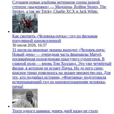
Слушаем новые альбомы ветеранов сцены разной
степени «выдержки» — Мадонны, Rolling Stones, The
Strokes, а так же Tricky, Charlie XCX и Jack White.
Как смотреть «Человека-паука»: гид по фильмам
популярной киновселенной
30 июля 2026,
16:37
31 июля на мировые экраны выходит «Человек-паук:
Новый день» — очередная часть франшизы Marvel,
посвящённая похождениям прыгучего супергероя. В
главной роли — вновь Том Холланд. Это уже четвёртый
фильм, в котором он играет Паука. Но до него сине-
красное трико появлялось на экране множество раз. Для
тех, кто подзабыл историю, «Фонтанка» подготовила
исчерпывающий гид по киновоплощениям человека-
паука!
Театр одного шамана: девять дней назад не стало