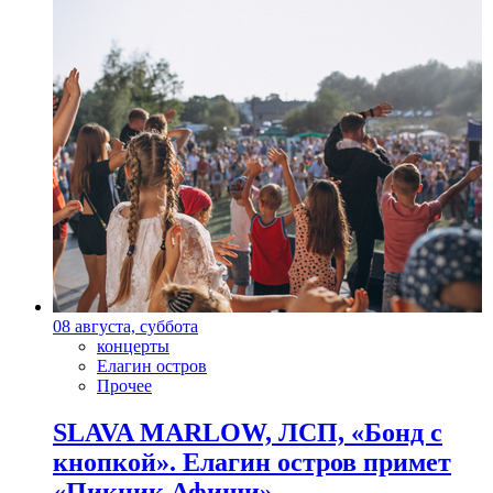
08 августа, суббота
концерты
Елагин остров
Прочее
SLAVA MARLOW, ЛСП, «Бонд с
кнопкой». Елагин остров примет
«Пикник Афиши»