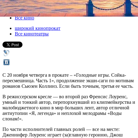
20 ноября 2014, четверг
-
03 декабря 2014, среда
Версия для печати
Все кино
широкий кинопрокат
Все кинотеатры
С 20 ноября четверга в прокате – «Голодные игры. Сойка-
пересмешница. Часть 1», продолжение экшн-саги по мотивам
романов Сьюзен Коллинз. Если быть точным, третья ее часть.
В режиссерском кресле — во второй раз Френсис Лоуренс,
умный и тонкий автор, перепорхнувший из клипмейкерства и
малобюджетного кино в мир больших лент, автор отличной
антиутопии «Я, легенда» и неплохой мелодрамы «Воды
слонам!».
По части исполнителей главных ролей — все на месте:
Дженнифер Лоуренс играет (за)главную героиню, Джош