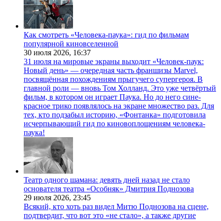
Как смотреть «Человека-паука»: гид по фильмам
популярной киновселенной
30 июля 2026,
16:37
31 июля на мировые экраны выходит «Человек-паук:
Новый день» — очередная часть франшизы Marvel,
посвящённая похождениям прыгучего супергероя. В
главной роли — вновь Том Холланд. Это уже четвёртый
фильм, в котором он играет Паука. Но до него сине-
красное трико появлялось на экране множество раз. Для
тех, кто подзабыл историю, «Фонтанка» подготовила
исчерпывающий гид по киновоплощениям человека-
паука!
Театр одного шамана: девять дней назад не стало
основателя театра «Особняк» Дмитрия Поднозова
29 июля 2026,
23:45
Всякий, кто хоть раз видел Митю Поднозова на сцене,
подтвердит, что вот это «не стало», а также другие