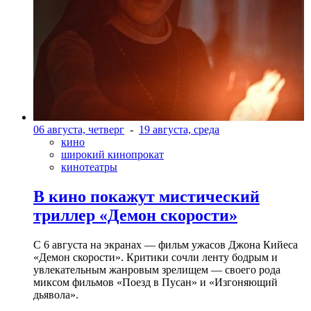
06 августа, четверг
-
19 августа, среда
кино
широкий кинопрокат
кинотеатры
В кино покажут мистический
триллер «Демон скорости»
С 6 августа на экранах — фильм ужасов Джона Кийеса
«Демон скорости». Критики сочли ленту бодрым и
увлекательным жанровым зрелищeм — своего рода
миксом фильмов «Поезд в Пусан» и «Изгоняющий
дьявола».