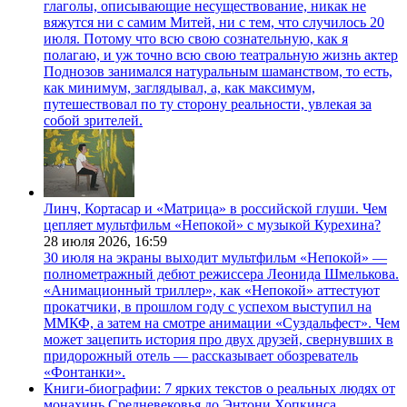
глаголы, описывающие несуществование, никак не
вяжутся ни с самим Митей, ни с тем, что случилось 20
июля. Потому что всю свою сознательную, как я
полагаю, и уж точно всю свою театральную жизнь актер
Поднозов занимался натуральным шаманством, то есть,
как минимум, заглядывал, а, как максимум,
путешествовал по ту сторону реальности, увлекая за
собой зрителей.
Линч, Кортасар и «Матрица» в российской глуши. Чем
цепляет мультфильм «Непокой» с музыкой Курехина?
28 июля 2026,
16:59
30 июля на экраны выходит мультфильм «Непокой» —
полнометражный дебют режиссера Леонида Шмелькова.
«Анимационный триллер», как «Непокой» аттестуют
прокатчики, в прошлом году с успехом выступил на
ММКФ, а затем на смотре анимации «Суздальфест». Чем
может зацепить история про двух друзей, свернувших в
придорожный отель — рассказывает обозреватель
«Фонтанки».
Книги-биографии: 7 ярких текстов о реальных людях от
монахинь Средневековья до Энтони Хопкинса