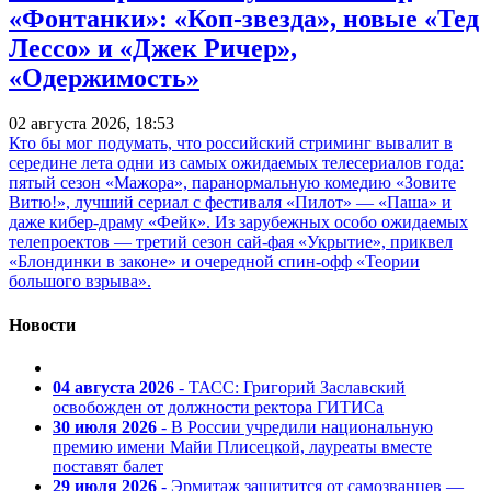
«Фонтанки»: «Коп-звезда», новые «Тед
Лессо» и «Джек Ричер»,
«Одержимость»
02 августа 2026, 18:53
Кто бы мог подумать, что российский стриминг вывалит в
середине лета одни из самых ожидаемых телесериалов года:
пятый сезон «Мажора», паранормальную комедию «Зовите
Витю!», лучший сериал с фестиваля «Пилот» — «Паша» и
даже кибер-драму «Фейк». Из зарубежных особо ожидаемых
телепроектов — третий сезон сай-фая «Укрытие», приквел
«Блондинки в законе» и очередной спин-офф «Теории
большого взрыва».
Новости
04 августа 2026
- ТАСС: Григорий Заславский
освобожден от должности ректора ГИТИСа
30 июля 2026
- В России учредили национальную
премию имени Майи Плисецкой, лауреаты вместе
поставят балет
29 июля 2026
- Эрмитаж защитится от самозванцев —