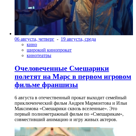
06 августа, четверг
-
19 августа, среда
кино
широкий кинопрокат
кинотеатры
Очеловеченные Смешарики
полетят на Марс в первом игровом
фильме франшизы
6 августа в отечественный прокат выходит семейный
приключенческий фильм Андрея Мармонтова и Ильи
Максимова «Смешарики сквозь вселенные». Это
первый полнометражный фильм по «Смешарикам»,
совместивший анимацию и игру живых актеров.