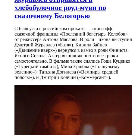
хлебобулочное роуд-муви по
сказочному Белогорью
С 6 августа в российском прокате — спин-офф
сказочной франшизы «Последний богатырь. Колобок»
от режиссера Антона Маслова. В роли Тихона выступил
Дмитрий Журавлев («Батя»). Кирилл Зайцев
(«Движение вверх») вернулся в камео в роли Финиста-
Ясного Сокола. Актер выполнял почти все трюки
самостоятельно. В фильме также снялись Гоша Куценко
(«Турецкий гамбит»), Мила Ершова («По щучьему
велению»), Татьяна Догилева («Вампиры средней
полосы»), и Дмитрий Колчин («Коммерсант»).