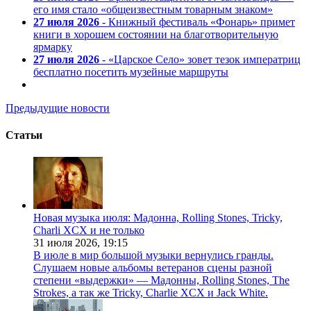
его имя стало «общеизвестным товарным знаком»
27 июля 2026
- Книжный фестиваль «Фонарь» примет
книги в хорошем состоянии на благотворительную
ярмарку
27 июля 2026
- «Царское Село» зовет тезок императриц
бесплатно посетить музейные маршруты
Предыдущие новости
Статьи
Новая музыка июля: Мадонна, Rolling Stones, Tricky,
Charli XCX и не только
31 июля 2026,
19:15
В июле в мир большой музыки вернулись гранды.
Слушаем новые альбомы ветеранов сцены разной
степени «выдержки» — Мадонны, Rolling Stones, The
Strokes, а так же Tricky, Charlie XCX и Jack White.