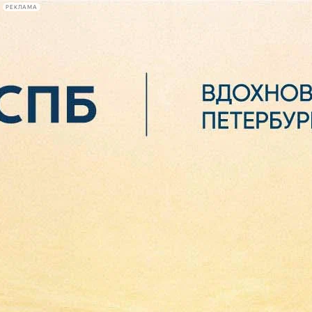
РЕКЛАМА
Афиша Plus
#телегид
Фонтанка.ру
Сегодня:
2026.08.06
11:04
Афиша Plus
кино
спектакли
выставки
концерты
лекции
книги
афиша плюс
новости
+