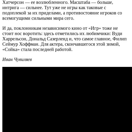
Хатчерсон — ее возлюбленного. Масштаба — больше,
интрига — сильнее. Тут уже не игры как таковые с
подоплекой за их приделами, а противостояние игроков со
всемогущими сильными мира сего.
И да, поклонникам независимого кино от «Игр» тоже не
стоит нос воротить: здесь отметились их любимчики: Вуди
Харрельсон, Дональд Сазерленд и, что самое главное, Филип
Сеймур Хоффман. Для актера, скончавшегося этой зимой,
«Сойка» стала последней работой.
Иван Чувиляев