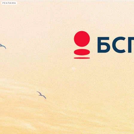
РЕКЛАМА
Афиша Plus
#телегид
Фонтанка.ру
Сегодня:
2026.08.06
06:05
Афиша Plus
кино
спектакли
выставки
концерты
лекции
книги
афиша плюс
новости
+