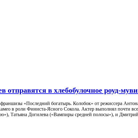
 отправятся в хлебобулочное роуд-муви
й франшизы «Последний богатырь. Колобок» от режиссера Анто
 камео в роли Финиста-Ясного Сокола. Актер выполнял почти вс
ю»), Татьяна Догилева («Вампиры средней полосы»), и Дмитрий