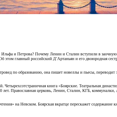
 Ильфа и Петрова? Почему Ленин и Сталин вступили в заочную б
Об этом главный российский Д’Артаньян и его двоюродная сестр
еатровед по образованию, она пишет новеллы и пьесы, перевод
ой. Четырехсотстраничная книга «Боярские. Театральная династ
0 лет. Православная церковь, Ленин, Сталин, КГБ, коммуналки, 
 чтения» на Невском. Боярская вкратце перескажет содержание 