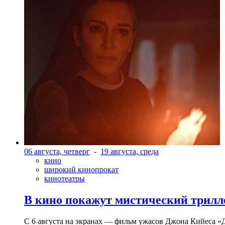
06 августа, четверг
-
19 августа, среда
кино
широкий кинопрокат
кинотеатры
В кино покажут мистический трилл
С 6 августа на экранах — фильм ужасов Джона Кийеса «