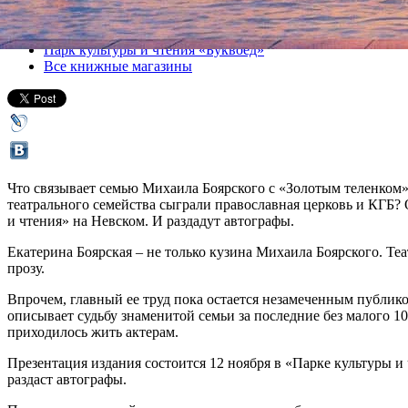
Все книги
Парк культуры и чтения «Буквоед»
Все книжные магазины
Что связывает семью Михаила Боярского с «Золотым теленком»
театрального семейства сыграли православная церковь и КГБ? 
и чтения» на Невском. И раздадут автографы.
Екатерина Боярская – не только кузина Михаила Боярского. Т
прозу.
Впрочем, главный ее труд пока остается незамеченным публик
описывает судьбу знаменитой семьи за последние без малого 10
приходилось жить актерам.
Презентация издания состоится 12 ноября в «Парке культуры и
раздаст автографы.