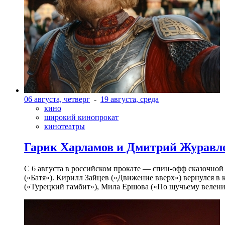
06 августа, четверг
-
19 августа, среда
кино
широкий кинопрокат
кинотеатры
Гарик Харламов и Дмитрий Журавлев
С 6 августа в российском прокате — спин-офф сказочно
(«Батя»). Кирилл Зайцев («Движение вверх») вернулся в
(«Турецкий гамбит»), Мила Ершова («По щучьему велени