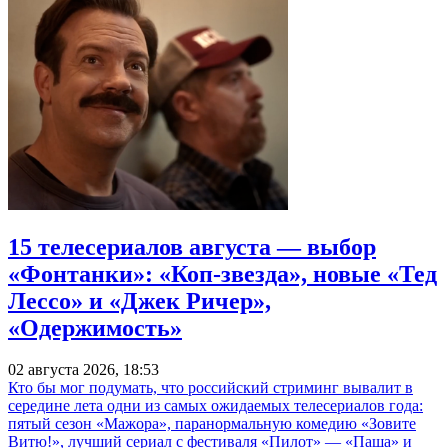
15 телесериалов августа — выбор
«Фонтанки»: «Коп-звезда», новые «Тед
Лессо» и «Джек Ричер»,
«Одержимость»
02 августа 2026, 18:53
Кто бы мог подумать, что российский стриминг вывалит в
середине лета одни из самых ожидаемых телесериалов года:
пятый сезон «Мажора», паранормальную комедию «Зовите
Витю!», лучший сериал с фестиваля «Пилот» — «Паша» и