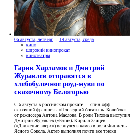
06 августа, четверг
-
19 августа, среда
кино
широкий кинопрокат
кинотеатры
Гарик Харламов и Дмитрий
Журавлев отправятся в
хлебобулочное роуд-муви по
сказочному Белогорью
С 6 августа в российском прокате — спин-офф
сказочной франшизы «Последний богатырь. Колобок»
от режиссера Антона Маслова. В роли Тихона выступил
Дмитрий Журавлев («Батя»). Кирилл Зайцев
(«Движение вверх») вернулся в камео в роли Финиста-
Ясного Сокола. Актер выполнял почти все трюки