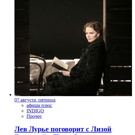
07 августа, пятница
афиша плюс
INDIGO
Прочее
Лев Лурье поговорит с Лизой