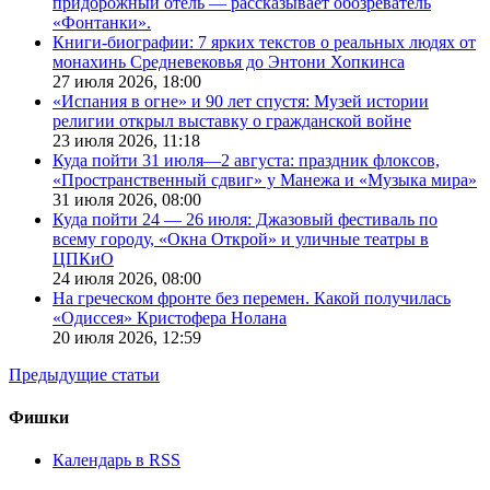
придорожный отель — рассказывает обозреватель
«Фонтанки».
Книги-биографии: 7 ярких текстов о реальных людях от
монахинь Средневековья до Энтони Хопкинса
27 июля 2026,
18:00
«Испания в огне» и 90 лет спустя: Музей истории
религии открыл выставку о гражданской войне
23 июля 2026,
11:18
Куда пойти 31 июля—2 августа: праздник флоксов,
«Пространственный сдвиг» у Манежа и «Музыка мира»
31 июля 2026,
08:00
Куда пойти 24 — 26 июля: Джазовый фестиваль по
всему городу, «Окна Открой» и уличные театры в
ЦПКиО
24 июля 2026,
08:00
На греческом фронте без перемен. Какой получилась
«Одиссея» Кристофера Нолана
20 июля 2026,
12:59
Предыдущие статьи
Фишки
Календарь в RSS