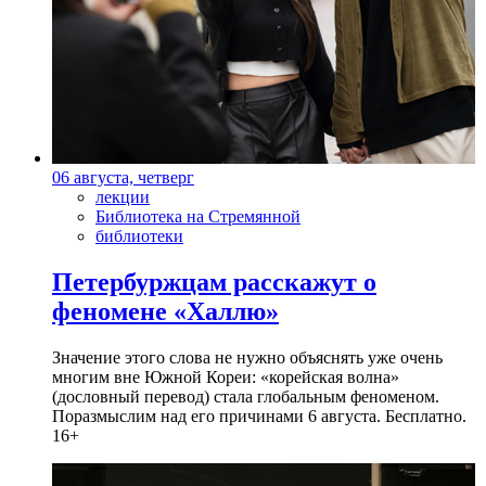
06 августа, четверг
лекции
Библиотека на Стремянной
библиотеки
Петербуржцам расскажут о
феномене «Халлю»
Значение этого слова не нужно объяснять уже очень
многим вне Южной Кореи: «корейская волна»
(дословный перевод) стала глобальным феноменом.
Поразмыслим над его причинами 6 августа. Бесплатно.
16+