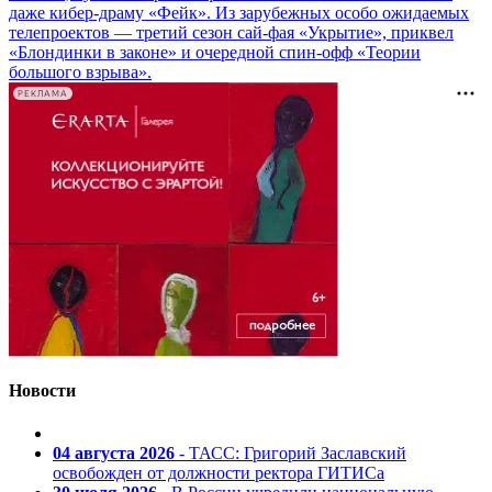
даже кибер-драму «Фейк». Из зарубежных особо ожидаемых
телепроектов — третий сезон сай-фая «Укрытие», приквел
«Блондинки в законе» и очередной спин-офф «Теории
большого взрыва».
РЕКЛАМА
Новости
04 августа 2026
- ТАСС: Григорий Заславский
освобожден от должности ректора ГИТИСа