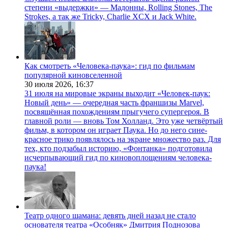
степени «выдержки» — Мадонны, Rolling Stones, The
Strokes, а так же Tricky, Charlie XCX и Jack White.
Как смотреть «Человека-паука»: гид по фильмам
популярной киновселенной
30 июля 2026,
16:37
31 июля на мировые экраны выходит «Человек-паук:
Новый день» — очередная часть франшизы Marvel,
посвящённая похождениям прыгучего супергероя. В
главной роли — вновь Том Холланд. Это уже четвёртый
фильм, в котором он играет Паука. Но до него сине-
красное трико появлялось на экране множество раз. Для
тех, кто подзабыл историю, «Фонтанка» подготовила
исчерпывающий гид по киновоплощениям человека-
паука!
Театр одного шамана: девять дней назад не стало
основателя театра «Особняк» Дмитрия Поднозова