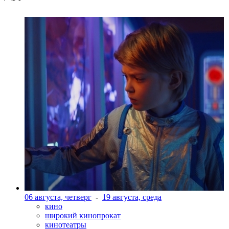
06 августа, четверг
-
19 августа, среда
кино
широкий кинопрокат
кинотеатры