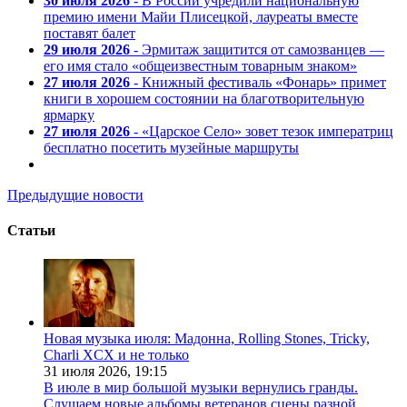
30 июля 2026
- В России учредили национальную
премию имени Майи Плисецкой, лауреаты вместе
поставят балет
29 июля 2026
- Эрмитаж защитится от самозванцев —
его имя стало «общеизвестным товарным знаком»
27 июля 2026
- Книжный фестиваль «Фонарь» примет
книги в хорошем состоянии на благотворительную
ярмарку
27 июля 2026
- «Царское Село» зовет тезок императриц
бесплатно посетить музейные маршруты
Предыдущие новости
Статьи
Новая музыка июля: Мадонна, Rolling Stones, Tricky,
Charli XCX и не только
31 июля 2026,
19:15
В июле в мир большой музыки вернулись гранды.
Слушаем новые альбомы ветеранов сцены разной