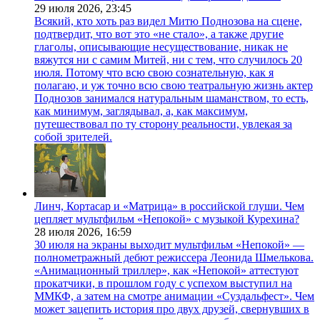
29 июля 2026,
23:45
Всякий, кто хоть раз видел Митю Поднозова на сцене,
подтвердит, что вот это «не стало», а также другие
глаголы, описывающие несуществование, никак не
вяжутся ни с самим Митей, ни с тем, что случилось 20
июля. Потому что всю свою сознательную, как я
полагаю, и уж точно всю свою театральную жизнь актер
Поднозов занимался натуральным шаманством, то есть,
как минимум, заглядывал, а, как максимум,
путешествовал по ту сторону реальности, увлекая за
собой зрителей.
Линч, Кортасар и «Матрица» в российской глуши. Чем
цепляет мультфильм «Непокой» с музыкой Курехина?
28 июля 2026,
16:59
30 июля на экраны выходит мультфильм «Непокой» —
полнометражный дебют режиссера Леонида Шмелькова.
«Анимационный триллер», как «Непокой» аттестуют
прокатчики, в прошлом году с успехом выступил на
ММКФ, а затем на смотре анимации «Суздальфест». Чем
может зацепить история про двух друзей, свернувших в