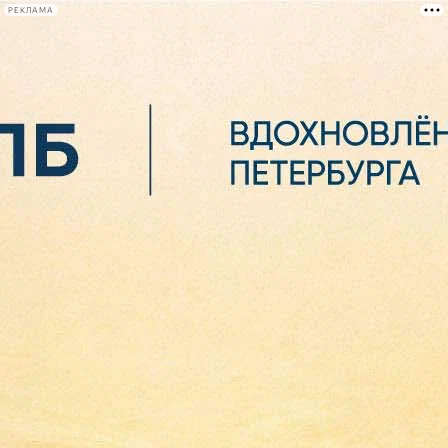
РЕКЛАМА
Афиша Plus
#телегид
Фонтанка.ру
Сегодня:
2026.08.06
02:51
Афиша Plus
кино
спектакли
выставки
концерты
лекции
книги
афиша плюс
новости
+