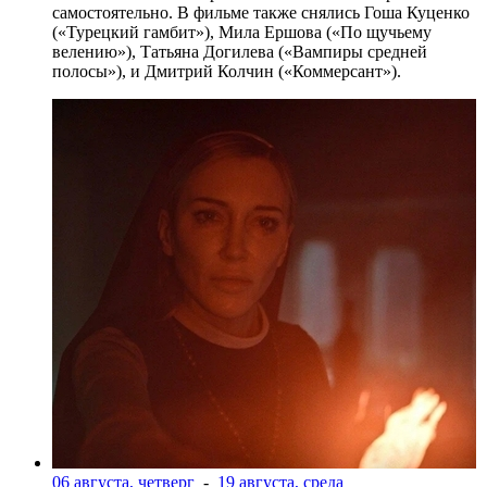
самостоятельно. В фильме также снялись Гоша Куценко
(«Турецкий гамбит»), Мила Ершова («По щучьему
велению»), Татьяна Догилева («Вампиры средней
полосы»), и Дмитрий Колчин («Коммерсант»).
06 августа, четверг
-
19 августа, среда