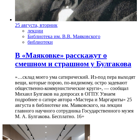
25 августа, вторник
лекции
Библиотека им. В.В. Маяковского
библиотеки
В «Маяковке» расскажут о
смешном и страшном у Булгакова
»…склад моего ума сатирический. Из-под пера выходят
вещи, которые порою, по-видимому, остро задевают
общественно-коммунистические круги», — сообщал
Михаил Булгаков на допросах в ОГПУ. Узнаем
подробнее о сатире автора «Мастера и Маргариты» 25
августа в библиотеке им. Маяковского, на лекции
главного научного сотрудника Государственного музея
М. А. Булгакова. Бесплатно. 16+