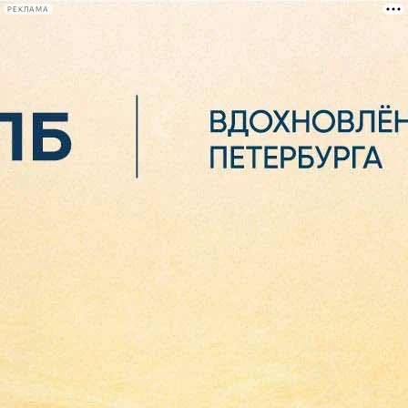
РЕКЛАМА
Афиша Plus
#телегид
Фонтанка.ру
Сегодня:
2026.08.07
00:28
Афиша Plus
кино
спектакли
выставки
концерты
лекции
книги
афиша плюс
новости
+