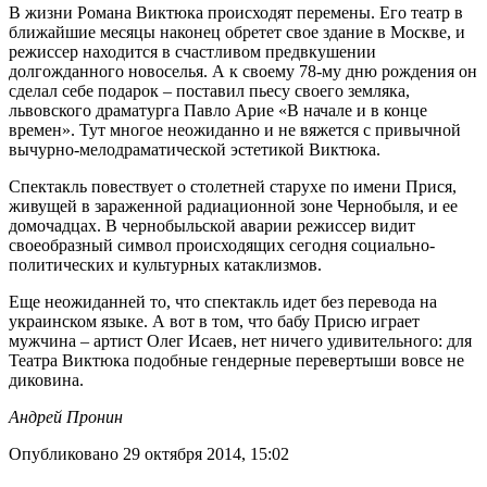
В жизни Романа Виктюка происходят перемены. Его театр в
ближайшие месяцы наконец обретет свое здание в Москве, и
режиссер находится в счастливом предвкушении
долгожданного новоселья. А к своему 78-му дню рождения он
сделал себе подарок – поставил пьесу своего земляка,
львовского драматурга Павло Арие «В начале и в конце
времен». Тут многое неожиданно и не вяжется с привычной
вычурно-мелодраматической эстетикой Виктюка.
Спектакль повествует о столетней старухе по имени Прися,
живущей в зараженной радиационной зоне Чернобыля, и ее
домочадцах. В чернобыльской аварии режиссер видит
своеобразный символ происходящих сегодня социально-
политических и культурных катаклизмов.
Еще неожиданней то, что спектакль идет без перевода на
украинском языке. А вот в том, что бабу Присю играет
мужчина – артист Олег Исаев, нет ничего удивительного: для
Театра Виктюка подобные гендерные перевертыши вовсе не
диковина.
Андрей Пронин
Опубликовано 29 октября 2014, 15:02