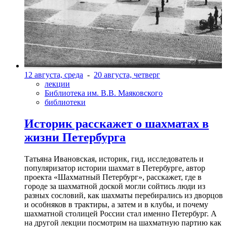
12 августа, среда
-
20 августа, четверг
лекции
Библиотека им. В.В. Маяковского
библиотеки
Историк расскажет о шахматах в
жизни Петербурга
Татьяна Ивановская, историк, гид, исследователь и
популяризатор истории шахмат в Петербурге, автор
проекта «Шахматный Петербург», расскажет, где в
городе за шахматной доской могли сойтись люди из
разных сословий, как шахматы перебирались из дворцов
и особняков в трактиры, а затем и в клубы, и почему
шахматной столицей России стал именно Петербург. А
на другой лекции посмотрим на шахматную партию как