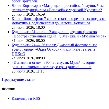
собой зрителей.
Линч, Кортасар и «Матрица» в российской глуши. Чем
цепляет мультфильм «Непокой» с музыкой Курехина?
28 июля 2026,
16:59
Книги-биографии: 7 ярких текстов о реальных людях от
монахинь Средневековья до Энтони Хопкинса
27 июля 2026,
18:00
Куда пойти 31 июля—2 августа: праздник флоксов,
«Пространственный сдвиг» у Манежа и «Музыка мира»
31 июля 2026,
08:00
Куда пойти 24 — 26 июля: Джазовый фестиваль по
всему городу, «Окна Открой» и уличные театры в
ЦПКиО
24 июля 2026,
08:00
«Испания в огне» и 90 лет спустя: Музей истории
религии открыл выставку о гражданской войне
23 июля 2026,
11:18
Предыдущие статьи
Фишки
Календарь в RSS