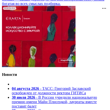
богатая во всех смыслах подборка.
РЕКЛАМА
Новости
04 августа 2026
- ТАСС: Григорий Заславский
освобожден от должности ректора ГИТИСа
30 июля 2026
- В России учредили национальную
премию имени Майи Плисецкой, лауреаты вместе
поставят балет