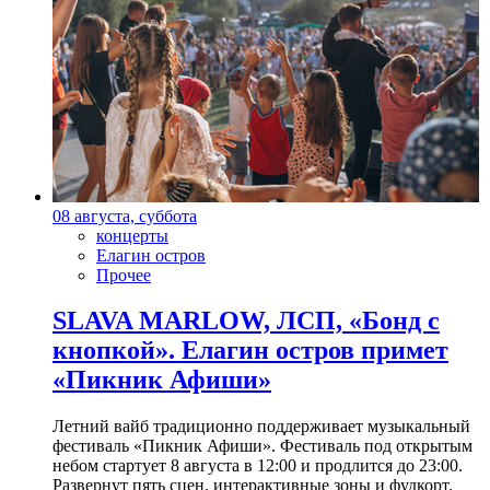
08 августа, суббота
концерты
Елагин остров
Прочее
SLAVA MARLOW, ЛСП, «Бонд с
кнопкой». Елагин остров примет
«Пикник Афиши»
Летний вайб традиционно поддерживает музыкальный
фестиваль «Пикник Афиши». Фестиваль под открытым
небом стартует 8 августа в 12:00 и продлится до 23:00.
Развернут пять сцен, интерактивные зоны и фудкорт.