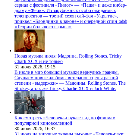
сериал с фестиваля «Пилот» — «Паша» и даже кибер-
драму «Фейк». Из зарубежных особо ожидаемых
телепроектов — третий сезон сай-фая «Укрытие»,
приквел «Блондинки в законе» и очередной спин-офф
«Теории большого взрыва».
Новая музыка июля: Мадонна, Rolling Stones, Tricky,
Charli XCX и не только
31 июля 2026,
19:15
В июле в мир большой музыки вернулись гранды.
Слушаем новые альбомы ветеранов сцены разной
степени «выдержки» — Мадонны, Rolling Stones, The
Strokes, а так же Tricky, Charlie XCX и Jack White.
Как смотреть «Человека-паука»: гид по фильмам
популярной киновселенной
30 июля 2026,
16:37
31 июля на мировые экраны выходит «Человек-паук: