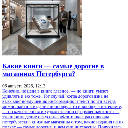
Какие книги — самые дорогие в
магазинах Петербурга?
06 августа 2026, 12:13
Конечно, не цена в книге главное, — но книги умеют
удивлять и ею тоже. Тот случай, когда дороговизна не
вызывает возмущения: информацию и текст почти всегда
можно найти в издания попроще, а то и вообще в интернете,
— но качественная и художественно оформленная книга —
это произведение искусства. «Фонтанка» расспросила
петербургские книжные магазины о том, какие издания на их
полках — самые дорогие, и чем они интересны. Получилась