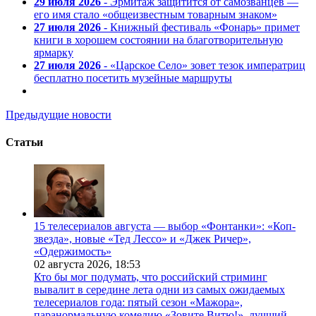
29 июля 2026
- Эрмитаж защитится от самозванцев —
его имя стало «общеизвестным товарным знаком»
27 июля 2026
- Книжный фестиваль «Фонарь» примет
книги в хорошем состоянии на благотворительную
ярмарку
27 июля 2026
- «Царское Село» зовет тезок императриц
бесплатно посетить музейные маршруты
Предыдущие новости
Статьи
15 телесериалов августа — выбор «Фонтанки»: «Коп-
звезда», новые «Тед Лессо» и «Джек Ричер»,
«Одержимость»
02 августа 2026,
18:53
Кто бы мог подумать, что российский стриминг
вывалит в середине лета одни из самых ожидаемых
телесериалов года: пятый сезон «Мажора»,
паранормальную комедию «Зовите Витю!», лучший