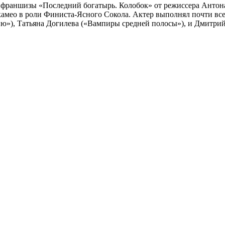
й франшизы «Последний богатырь. Колобок» от режиссера Анто
 камео в роли Финиста-Ясного Сокола. Актер выполнял почти вс
ю»), Татьяна Догилева («Вампиры средней полосы»), и Дмитрий