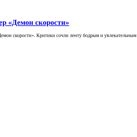
ер «Демон скорости»
Демон скорости». Критики сочли ленту бодрым и увлекательны