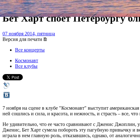
Бет Харт споет Петербургу бл
07 ноября 2014, пятница
Версия для печати
Все концерты
Космонавт
Все клубы
7 ноября на сцене в клубе "Космонавт" выступит американска
ней сошлись и сила, и красота, и нежность, и страсть – все, чт
Не удивительно, что ее часто сравнивают с Дженис Джоплин, у
Дженис, Бет Харт сумела побороть эту пагубную привычку и 
играла в нем главную роль, отказавшись, однако, от аналогичн