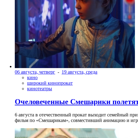
06 августа, четверг
-
19 августа, среда
кино
широкий кинопрокат
кинотеатры
Очеловеченные Смешарики полетят
6 августа в отечественный прокат выходит семейный п
фильм по «Смешарикам», совместивший анимацию и игр