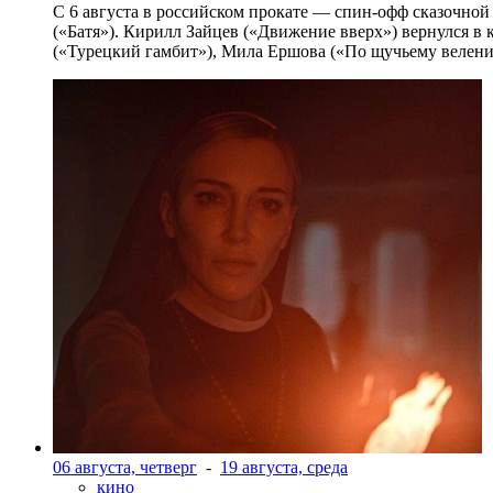
С 6 августа в российском прокате — спин-офф сказочно
(«Батя»). Кирилл Зайцев («Движение вверх») вернулся в
(«Турецкий гамбит»), Мила Ершова («По щучьему велени
06 августа, четверг
-
19 августа, среда
кино