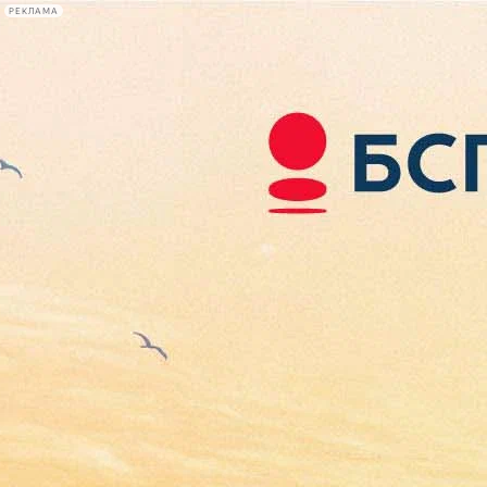
РЕКЛАМА
Афиша Plus
#телегид
Фонтанка.ру
Сегодня:
2026.08.06
14:26
Афиша Plus
кино
спектакли
выставки
концерты
лекции
книги
афиша плюс
новости
+