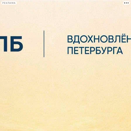
РЕКЛАМА
Афиша Plus
#телегид
Фонтанка.ру
Сегодня:
2026.08.06
05:45
Афиша Plus
кино
спектакли
выставки
концерты
лекции
книги
афиша плюс
новости
+