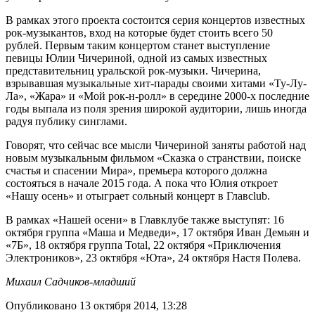
В рамках этого проекта состоится серия концертов известных
рок-музыкантов, вход на которые будет стоить всего 50
рублей. Первым таким концертом станет выступление
певицы Юлии Чичериной, одной из самых известных
представительниц уральской рок-музыки. Чичерина,
взрывавшая музыкальные хит-парады своими хитами «Ту-Лу-
Ла», «Жара» и «Мой рок-н-ролл» в середине 2000-х последние
годы выпала из поля зрения широкой аудитории, лишь иногда
радуя публику синглами.
Говорят, что сейчас все мысли Чичериной заняты работой над
новым музыкальным фильмом «Сказка о странствии, поиске
счастья и спасении Мира», премьера которого должна
состояться в начале 2015 года. А пока что Юлия откроет
«Нашу осень» и отыграет сольный концерт в Главclub.
В рамках «Нашей осени» в Главклубе также выступят: 16
октября группа «Маша и Медведи», 17 октября Иван Демьян и
«7Б», 18 октября группа Total, 22 октября «Приключения
Электроников», 23 октября «Юта», 24 октября Настя Полева.
Михаил Садчиков-младший
Опубликовано 13 октября 2014, 13:28