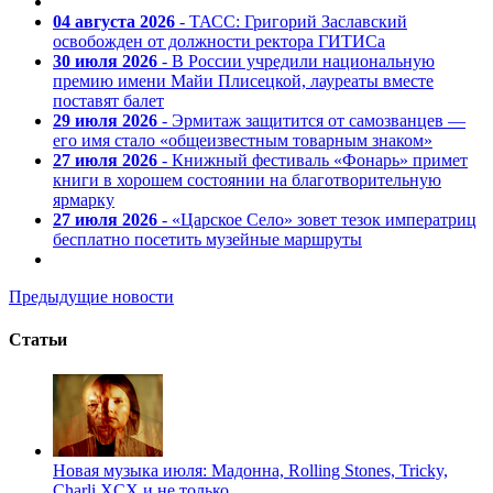
04 августа 2026
- ТАСС: Григорий Заславский
освобожден от должности ректора ГИТИСа
30 июля 2026
- В России учредили национальную
премию имени Майи Плисецкой, лауреаты вместе
поставят балет
29 июля 2026
- Эрмитаж защитится от самозванцев —
его имя стало «общеизвестным товарным знаком»
27 июля 2026
- Книжный фестиваль «Фонарь» примет
книги в хорошем состоянии на благотворительную
ярмарку
27 июля 2026
- «Царское Село» зовет тезок императриц
бесплатно посетить музейные маршруты
Предыдущие новости
Статьи
Новая музыка июля: Мадонна, Rolling Stones, Tricky,
Charli XCX и не только