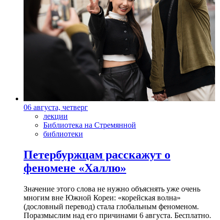
06 августа, четверг
лекции
Библиотека на Стремянной
библиотеки
Петербуржцам расскажут о
феномене «Халлю»
Значение этого слова не нужно объяснять уже очень
многим вне Южной Кореи: «корейская волна»
(дословный перевод) стала глобальным феноменом.
Поразмыслим над его причинами 6 августа. Бесплатно.