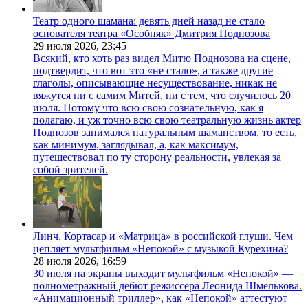
Театр одного шамана: девять дней назад не стало
основателя театра «Особняк» Дмитрия Поднозова
29 июля 2026,
23:45
Всякий, кто хоть раз видел Митю Поднозова на сцене,
подтвердит, что вот это «не стало», а также другие
глаголы, описывающие несуществование, никак не
вяжутся ни с самим Митей, ни с тем, что случилось 20
июля. Потому что всю свою сознательную, как я
полагаю, и уж точно всю свою театральную жизнь актер
Поднозов занимался натуральным шаманством, то есть,
как минимум, заглядывал, а, как максимум,
путешествовал по ту сторону реальности, увлекая за
собой зрителей.
Линч, Кортасар и «Матрица» в российской глуши. Чем
цепляет мультфильм «Непокой» с музыкой Курехина?
28 июля 2026,
16:59
30 июля на экраны выходит мультфильм «Непокой» —
полнометражный дебют режиссера Леонида Шмелькова.
«Анимационный триллер», как «Непокой» аттестуют