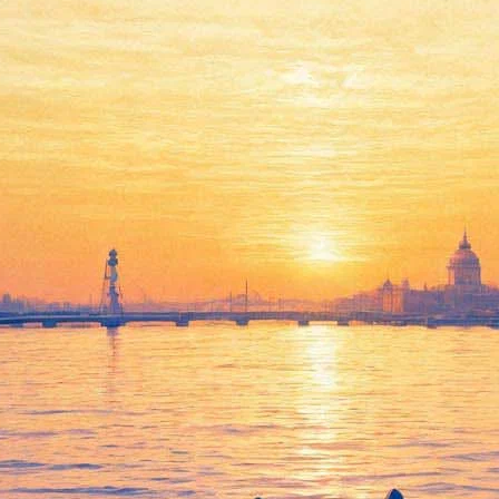
Чичерина откроет «Нашу
осень» в обновленном
Главклубе в ЛДМ