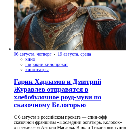
06 августа, четверг
-
19 августа, среда
кино
широкий кинопрокат
кинотеатры
Гарик Харламов и Дмитрий
Журавлев отправятся в
хлебобулочное роуд-муви по
сказочному Белогорью
С 6 августа в российском прокате — спин-офф
сказочной франшизы «Последний богатырь. Колобок»
от режиссера Антона Маслова. В роли Тихона выступил