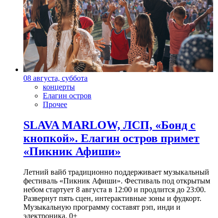
08 августа, суббота
концерты
Елагин остров
Прочее
SLAVA MARLOW, ЛСП, «Бонд с
кнопкой». Елагин остров примет
«Пикник Афиши»
Летний вайб традиционно поддерживает музыкальный
фестиваль «Пикник Афиши». Фестиваль под открытым
небом стартует 8 августа в 12:00 и продлится до 23:00.
Развернут пять сцен, интерактивные зоны и фудкорт.
Музыкальную программу составят рэп, инди и
электроника. 0+