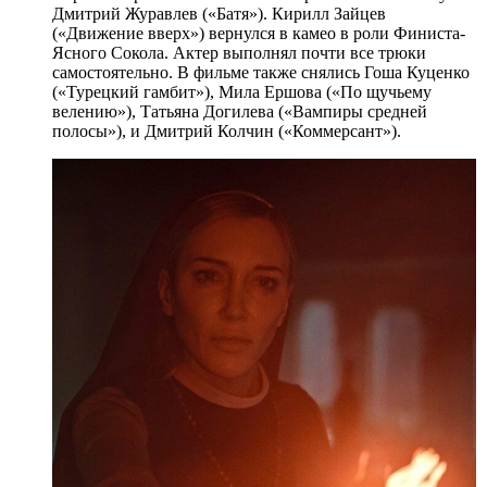
Дмитрий Журавлев («Батя»). Кирилл Зайцев
(«Движение вверх») вернулся в камео в роли Финиста-
Ясного Сокола. Актер выполнял почти все трюки
самостоятельно. В фильме также снялись Гоша Куценко
(«Турецкий гамбит»), Мила Ершова («По щучьему
велению»), Татьяна Догилева («Вампиры средней
полосы»), и Дмитрий Колчин («Коммерсант»).