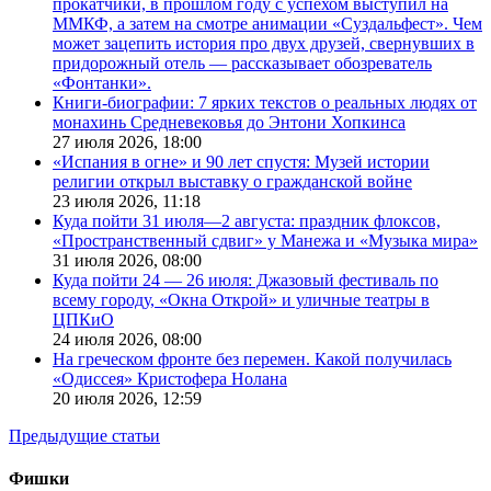
прокатчики, в прошлом году с успехом выступил на
ММКФ, а затем на смотре анимации «Суздальфест». Чем
может зацепить история про двух друзей, свернувших в
придорожный отель — рассказывает обозреватель
«Фонтанки».
Книги-биографии: 7 ярких текстов о реальных людях от
монахинь Средневековья до Энтони Хопкинса
27 июля 2026,
18:00
«Испания в огне» и 90 лет спустя: Музей истории
религии открыл выставку о гражданской войне
23 июля 2026,
11:18
Куда пойти 31 июля—2 августа: праздник флоксов,
«Пространственный сдвиг» у Манежа и «Музыка мира»
31 июля 2026,
08:00
Куда пойти 24 — 26 июля: Джазовый фестиваль по
всему городу, «Окна Открой» и уличные театры в
ЦПКиО
24 июля 2026,
08:00
На греческом фронте без перемен. Какой получилась
«Одиссея» Кристофера Нолана
20 июля 2026,
12:59
Предыдущие статьи
Фишки