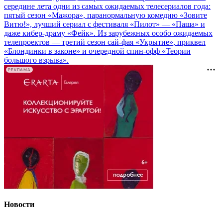
середине лета одни из самых ожидаемых телесериалов года:
пятый сезон «Мажора», паранормальную комедию «Зовите
Витю!», лучший сериал с фестиваля «Пилот» — «Паша» и
даже кибер-драму «Фейк». Из зарубежных особо ожидаемых
телепроектов — третий сезон сай-фая «Укрытие», приквел
«Блондинки в законе» и очередной спин-офф «Теории
большого взрыва».
РЕКЛАМА
Новости