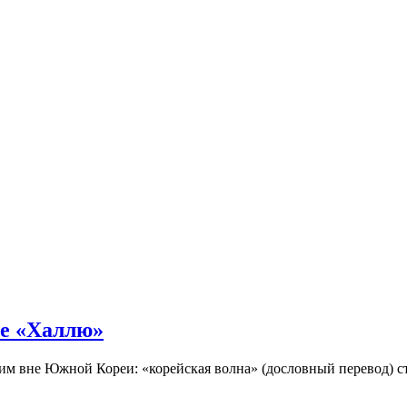
не «Халлю»
огим вне Южной Кореи: «корейская волна» (дословный перевод)