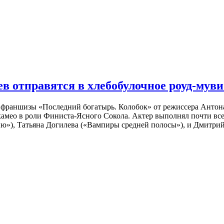
 отправятся в хлебобулочное роуд-муви
й франшизы «Последний богатырь. Колобок» от режиссера Анто
 камео в роли Финиста-Ясного Сокола. Актер выполнял почти вс
ю»), Татьяна Догилева («Вампиры средней полосы»), и Дмитрий