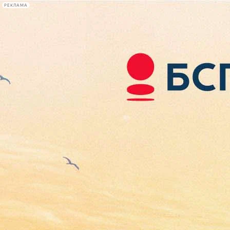
РЕКЛАМА
Афиша Plus
#телегид
Фонтанка.ру
Сегодня:
2026.08.06
01:58
Афиша Plus
кино
спектакли
выставки
концерты
лекции
книги
афиша плюс
новости
+