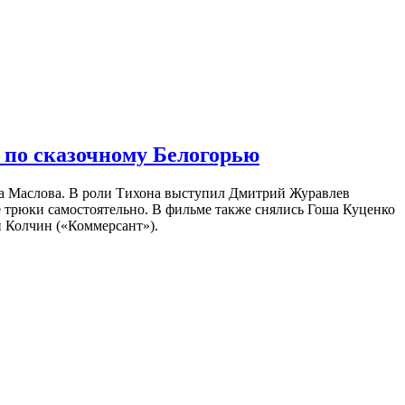
 по сказочному Белогорью
на Маслова. В роли Тихона выступил Дмитрий Журавлев
е трюки самостоятельно. В фильме также снялись Гоша Куценко
 Колчин («Коммерсант»).