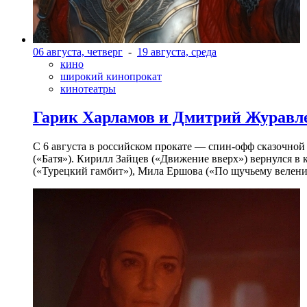
06 августа, четверг
-
19 августа, среда
кино
широкий кинопрокат
кинотеатры
Гарик Харламов и Дмитрий Журавлев
С 6 августа в российском прокате — спин-офф сказочно
(«Батя»). Кирилл Зайцев («Движение вверх») вернулся в
(«Турецкий гамбит»), Мила Ершова («По щучьему велени