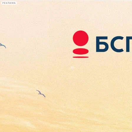
РЕКЛАМА
Афиша Plus
#телегид
Фонтанка.ру
Сегодня:
2026.08.06
18:26
Афиша Plus
кино
спектакли
выставки
концерты
лекции
книги
афиша плюс
новости
+