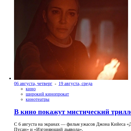
06 августа, четверг
-
19 августа, среда
кино
широкий кинопрокат
кинотеатры
В кино покажут мистический трилл
С 6 августа на экранах — фильм ужасов Джона Кийеса «
Пусан» и «Изгоняющий дьявола».