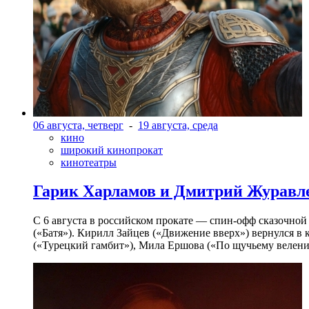
06 августа, четверг
-
19 августа, среда
кино
широкий кинопрокат
кинотеатры
Гарик Харламов и Дмитрий Журавлев
С 6 августа в российском прокате — спин-офф сказочно
(«Батя»). Кирилл Зайцев («Движение вверх») вернулся в
(«Турецкий гамбит»), Мила Ершова («По щучьему велени