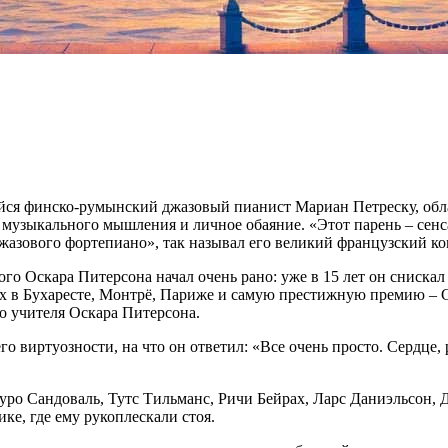
йся финско-румынский джазовый пианист Мариан Петреску, об
 музыкального мышления и личное обаяние. «Этот парень – сенс
ц джазового фортепиано», так называл его великий французский 
ого Оскара Питерсона начал очень рано: уже в 15 лет он сниска
х в Бухаресте, Монтрё, Париже и самую престижную премию – G
о учителя Оскара Питерсона.
 виртуозности, на что он ответил: «Все очень просто. Сердце, р
ро Сандоваль, Тутс Тильманс, Ричи Бейрах, Ларс Даниэльсон, 
ке, где ему рукоплескали стоя.