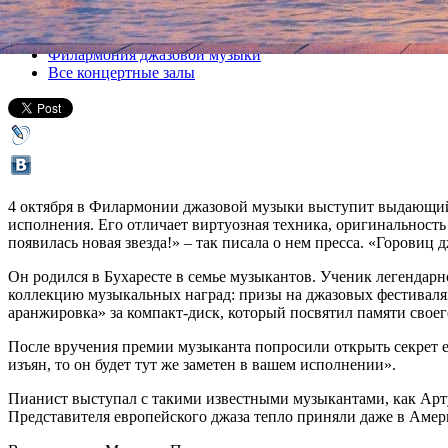
Все концерты
Филармония джазовой музыки
Все концертные залы
4 октября в Филармонии джазовой музыки выступит выдающи
исполнения. Его отличает виртуозная техника, оригинальность
появилась новая звезда!» – так писала о нем пресса. «Горови
Он родился в Бухаресте в семье музыкантов. Ученик легендарн
коллекцию музыкальных наград: призы на джазовых фестиваля
аранжировка» за компакт-диск, который посвятил памяти своег
После вручения премии музыканта попросили открыть секрет его
изъян, то он будет тут же заметен в вашем исполнении».
Пианист выступал с такими известными музыкантами, как Арту
Представителя европейского джаза тепло приняли даже в Амери