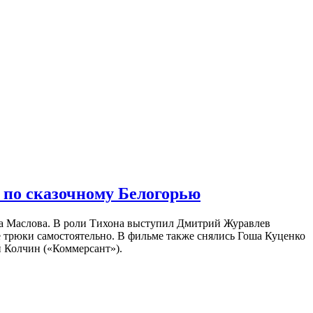
 по сказочному Белогорью
на Маслова. В роли Тихона выступил Дмитрий Журавлев
е трюки самостоятельно. В фильме также снялись Гоша Куценко
 Колчин («Коммерсант»).