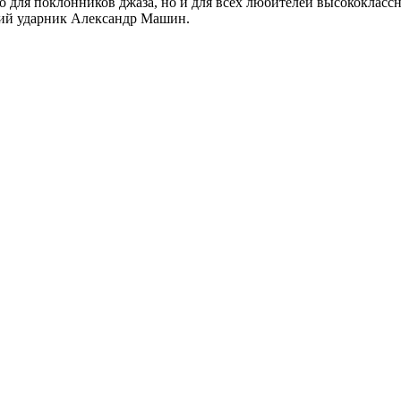
 для поклонников джаза, но и для всех любителей высококлассно
ий ударник Александр Машин.