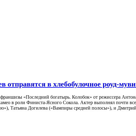
 отправятся в хлебобулочное роуд-муви
й франшизы «Последний богатырь. Колобок» от режиссера Анто
 камео в роли Финиста-Ясного Сокола. Актер выполнял почти вс
ю»), Татьяна Догилева («Вампиры средней полосы»), и Дмитрий