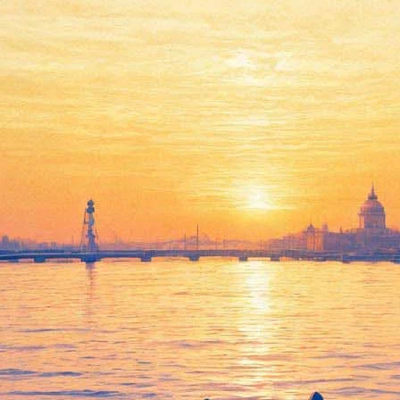
реску виртуозно сыграет в П