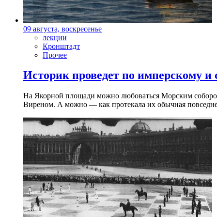
09 августа, воскресенье
лекции
Кронштадт
Прочее
Историк проведет по имперскому и
На Якорной площади можно любоваться Морским собором 
Виреном. А можно — как протекала их обычная повседнев