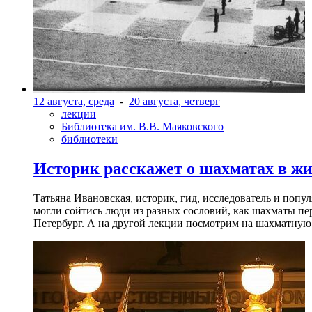
12 августа, среда
-
20 августа, четверг
лекции
Библиотека им. В.В. Маяковского
библиотеки
Историк расскажет о шахматах в ж
Татьяна Ивановская, историк, гид, исследователь и попу
могли сойтись люди из разных сословий, как шахматы пер
Петербург. А на другой лекции посмотрим на шахматную 