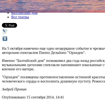
Все спектакли
Балтийский дом
Все театры
На 5 октября намечено еще одно незаурядное событие в чрезв
авторским спектаклем Пиппо Дельбоно "Орхидеи".
Именно "Балтийский дом" познакомил два года назад российс
музыкальными цитатами спектакли напоминают изысканные стих
кончине его матери.
"Орхидеи" посвящены противопоставлению истинной красоты, в
человеческого сердца и восполнить душевную пустоту. Режисс
Андрей Пронин
Опубликовано 15 сентября 2014, 14:41