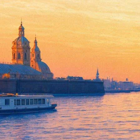
"Орхидеи" Пиппо Дельбоно у
05 октября 2014, воскресенье
,
19.00
Версия для печати