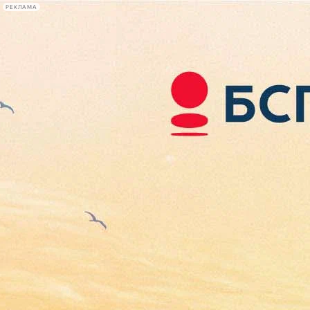
РЕКЛАМА
Афиша Plus
#телегид
Фонтанка.ру
Сегодня:
2026.08.08
16:21
Афиша Plus
кино
спектакли
выставки
концерты
лекции
книги
афиша плюс
новости
+