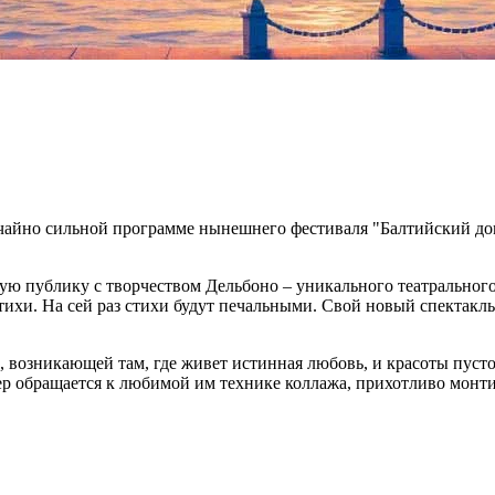
ычайно сильной программе нынешнего фестиваля "Балтийский до
кую публику с творчеством Дельбоно – уникального театрально
и. На сей раз стихи будут печальными. Свой новый спектакль 
озникающей там, где живет истинная любовь, и красоты пустой
ер обращается к любимой им технике коллажа, прихотливо монт