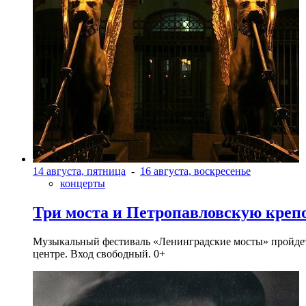
14 августа, пятница
-
16 августа, воскресенье
концерты
Три моста и Петропавловскую креп
Музыкальный фестиваль «Ленинградские мосты» пройдет в 
центре. Вход свободный. 0+