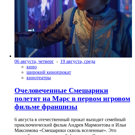
06 августа, четверг
-
19 августа, среда
кино
широкий кинопрокат
кинотеатры
Очеловеченные Смешарики
полетят на Марс в первом игровом
фильме франшизы
6 августа в отечественный прокат выходит семейный
приключенческий фильм Андрея Мармонтова и Ильи
Максимова «Смешарики сквозь вселенные». Это