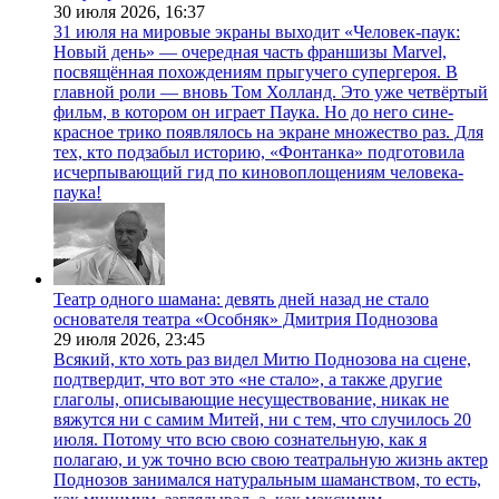
30 июля 2026,
16:37
31 июля на мировые экраны выходит «Человек-паук:
Новый день» — очередная часть франшизы Marvel,
посвящённая похождениям прыгучего супергероя. В
главной роли — вновь Том Холланд. Это уже четвёртый
фильм, в котором он играет Паука. Но до него сине-
красное трико появлялось на экране множество раз. Для
тех, кто подзабыл историю, «Фонтанка» подготовила
исчерпывающий гид по киновоплощениям человека-
паука!
Театр одного шамана: девять дней назад не стало
основателя театра «Особняк» Дмитрия Поднозова
29 июля 2026,
23:45
Всякий, кто хоть раз видел Митю Поднозова на сцене,
подтвердит, что вот это «не стало», а также другие
глаголы, описывающие несуществование, никак не
вяжутся ни с самим Митей, ни с тем, что случилось 20
июля. Потому что всю свою сознательную, как я
полагаю, и уж точно всю свою театральную жизнь актер
Поднозов занимался натуральным шаманством, то есть,