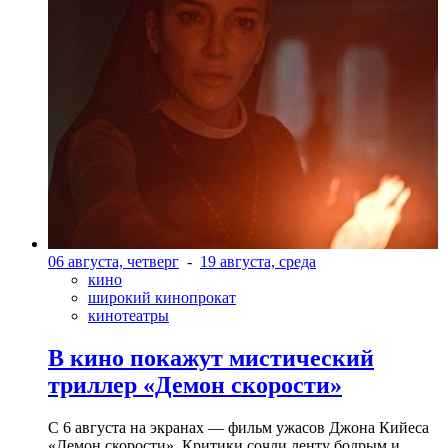
06 августа, четверг
-
19 августа, среда
кино
широкий кинопрокат
кинотеатры
В кино покажут мистический
триллер «Демон скорости»
С 6 августа на экранах — фильм ужасов Джона Кийеса
«Демон скорости». Критики сочли ленту бодрым и