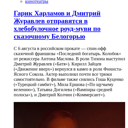
кинотеатры
Гарик Харламов и Дмитрий
Журавлев отправятся в
хлебобулочное роуд-муви по
сказочному Белогорью
С 6 августа в российском прокате — спин-офф
сказочной франшизы «Последний богатырь. Колобок»
от режиссера Антона Маслова. В роли Тихона выступил
Дмитрий Журавлев («Батя»). Кирилл Зайцев
(«Движение вверх») вернулся в камео в роли Финиста-
Ясного Сокола. Актер выполнял почти все трюки
самостоятельно. В фильме также снялись Гоша Куценко
(«Турецкий гамбит»), Мила Ершова («По щучьему
велению»), Татьяна Догилева («Вампиры средней
полосы»), и Дмитрий Колчин («Коммерсант»).