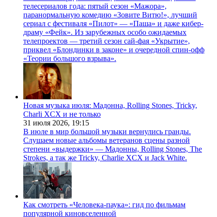
телесериалов года: пятый сезон «Мажора»,
паранормальную комедию «Зовите Витю!», лучший
сериал с фестиваля «Пилот» — «Паша» и даже кибер-
драму «Фейк». Из зарубежных особо ожидаемых
телепроектов — третий сезон сай-фая «Укрытие»,
приквел «Блондинки в законе» и очередной спин-офф
«Теории большого взрыва».
Новая музыка июля: Мадонна, Rolling Stones, Tricky,
Charli XCX и не только
31 июля 2026,
19:15
В июле в мир большой музыки вернулись гранды.
Слушаем новые альбомы ветеранов сцены разной
степени «выдержки» — Мадонны, Rolling Stones, The
Strokes, а так же Tricky, Charlie XCX и Jack White.
Как смотреть «Человека-паука»: гид по фильмам
популярной киновселенной