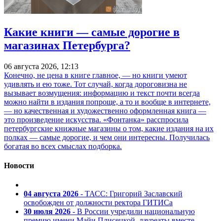
Какие книги — самые дорогие в
магазинах Петербурга?
06 августа 2026, 12:13
Конечно, не цена в книге главное, — но книги умеют
удивлять и ею тоже. Тот случай, когда дороговизна не
вызывает возмущения: информацию и текст почти всегда
можно найти в издания попроще, а то и вообще в интернете,
— но качественная и художественно оформленная книга —
это произведение искусства. «Фонтанка» расспросила
петербургские книжные магазины о том, какие издания на их
полках — самые дорогие, и чем они интересны. Получилась
богатая во всех смыслах подборка.
Новости
04 августа 2026
- ТАСС: Григорий Заславский
освобожден от должности ректора ГИТИСа
30 июля 2026
- В России учредили национальную
премию имени Майи Плисецкой, лауреаты вместе