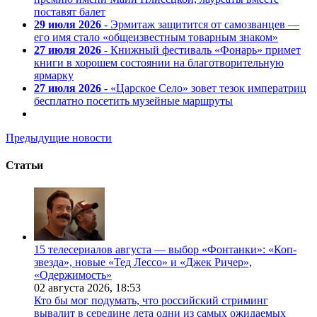
поставят балет
29 июля 2026
- Эрмитаж защитится от самозванцев —
его имя стало «общеизвестным товарным знаком»
27 июля 2026
- Книжный фестиваль «Фонарь» примет
книги в хорошем состоянии на благотворительную
ярмарку
27 июля 2026
- «Царское Село» зовет тезок императриц
бесплатно посетить музейные маршруты
Предыдущие новости
Статьи
15 телесериалов августа — выбор «Фонтанки»: «Коп-
звезда», новые «Тед Лессо» и «Джек Ричер»,
«Одержимость»
02 августа 2026,
18:53
Кто бы мог подумать, что российский стриминг
вывалит в середине лета одни из самых ожидаемых