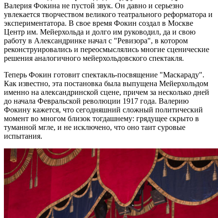
Валерия Фокина не пустой звук. Он давно и серьезно
увлекается творчеством великого театрального реформатора и
экспериментатора. В свое время Фокин создал в Москве
Центр им. Мейерхольда и долго им руководил, да и свою
работу в Александринке начал с "Ревизора", в котором
реконструировались и переосмыслялись многие сценические
решения аналогичного мейерхольдовского спектакля.
Теперь Фокин готовит спектакль-посвящение "Маскараду".
Как известно, эта постановка была выпущена Мейерхольдом
именно на александринской сцене, причем за несколько дней
до начала Февральской революции 1917 года. Валерию
Фокину кажется, что сегодняшний сложный политический
момент во многом близок тогдашнему: грядущее скрыто в
туманной мгле, и не исключено, что оно таит суровые
испытания.