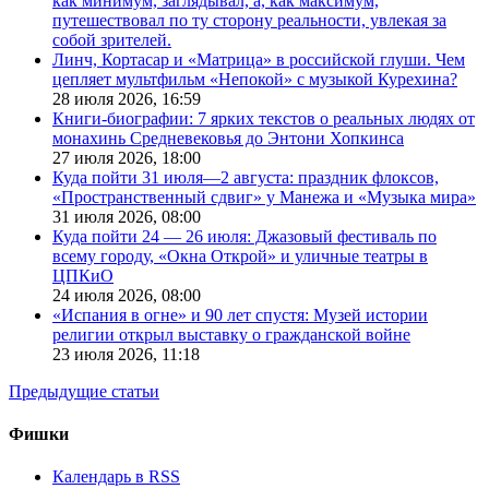
как минимум, заглядывал, а, как максимум,
путешествовал по ту сторону реальности, увлекая за
собой зрителей.
Линч, Кортасар и «Матрица» в российской глуши. Чем
цепляет мультфильм «Непокой» с музыкой Курехина?
28 июля 2026,
16:59
Книги-биографии: 7 ярких текстов о реальных людях от
монахинь Средневековья до Энтони Хопкинса
27 июля 2026,
18:00
Куда пойти 31 июля—2 августа: праздник флоксов,
«Пространственный сдвиг» у Манежа и «Музыка мира»
31 июля 2026,
08:00
Куда пойти 24 — 26 июля: Джазовый фестиваль по
всему городу, «Окна Открой» и уличные театры в
ЦПКиО
24 июля 2026,
08:00
«Испания в огне» и 90 лет спустя: Музей истории
религии открыл выставку о гражданской войне
23 июля 2026,
11:18
Предыдущие статьи
Фишки
Календарь в RSS