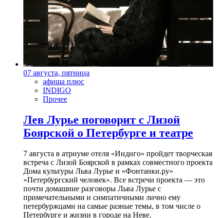
07 августа, пятница
афиша плюс
INDIGO
Прочее
Лев Лурье поговорит с Лизой
Боярской о Петербурге и театре
7 августа в атриуме отеля «Индиго» пройдет творческая
встреча с Лизой Боярской в рамках совместного проекта
Дома культуры Льва Лурье и «Фонтанки.ру»
«Петербургский человек». Все встречи проекта — это
почти домашние разговоры Льва Лурье с
примечательными и симпатичными лично ему
петербуржцами на самые разные темы, в том числе о
Петербурге и жизни в городе на Неве.