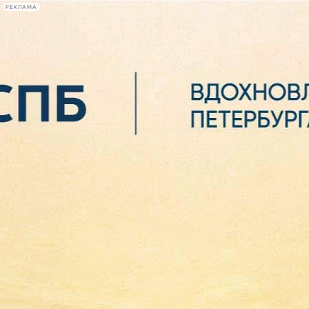
РЕКЛАМА
Афиша Plus
#телегид
Фонтанка.ру
Сегодня:
2026.08.06
15:51
Афиша Plus
кино
спектакли
выставки
концерты
лекции
книги
афиша плюс
новости
+