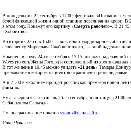
В понедельник 22 сентября в 17.00, фестиваль «Послание к 
белой фиксацией жизни одной станции переливания крови. В 2
в этом году. Покажут его картину
«Смерть рабочего»
. В 21.4
«Хоббитов».
Во вторник 23-го в 16.00 — вовсе экстраординарное событие
слова ленту Мирослава Слабошпицкого, главной надежды ново
Наконец, в среду 24-го сентября в 15.15 покажут наделавший
Wives (то есть Жены Гоголя) и составленный из хроникальных
В тот же день в 19.45 можно увидеть
«21 день»
Тамары Дондуре
пребывание в котором пациентов ограничено тремя неделями.
А в 21.00 в «Родине» пройдет российская премьера новой лен
финал».
Ну а завершится фестиваль 26-го сентября, в пятницу в 21.0
Себастьяном Сальгадо.
Полное расписание показов
уточняйте на сайте.
Иван Чувиляев