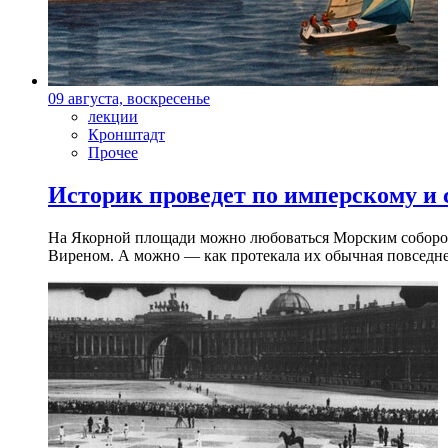
09 августа, воскресенье
лекции
Кронштадт
Прочее
Историк проведет по имперскому и
На Якорной площади можно любоваться Морским собором 
Виреном. А можно — как протекала их обычная повседнев