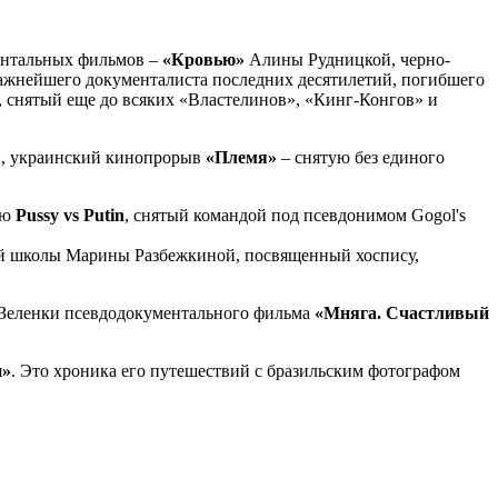
ментальных фильмов –
«Кровью»
Алины Рудницкой, черно-
важнейшего документалиста последних десятилетий, погибшего
, снятый еще до всяких «Властелинов», «Кинг-Конгов» и
нн, украинский кинопрорыв
«Племя»
– снятую без единого
ию
Pussy vs Putin
, снятый командой под псевдонимом Gogol's
 школы Марины Разбежкиной, посвященный хоспису,
а Зеленки псевдодокументального фильма
«Мняга. Счастливый
и»
. Это хроника его путешествий с бразильским фотографом