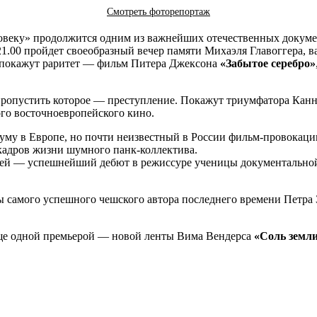
Смотреть фоторепортаж
человеку» продолжится одним из важнейших отечественных доку
1.00 пройдет своеобразный вечер памяти Михаэля Главоггера, 
5 покажут раритет — фильм Питера Джексона
«Забытое серебро»
, пропустить которое — преступление. Покажут триумфатора Ка
го восточноевропейского кино.
 шуму в Европе, но почти неизвестный в России фильм-провокац
 кадров жизни шумного панк-коллектива.
й — успешнейший дебют в режиссуре ученицы документальной
ты самого успешного чешского автора последнего времени Петр
0 еще одной премьерой — новой ленты Вима Вендерса
«Соль земл