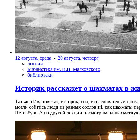
12 августа, среда
-
20 августа, четверг
лекции
Библиотека им. В.В. Маяковского
библиотеки
Историк расскажет о шахматах в ж
Татьяна Ивановская, историк, гид, исследователь и попу
могли сойтись люди из разных сословий, как шахматы пер
Петербург. А на другой лекции посмотрим на шахматную 