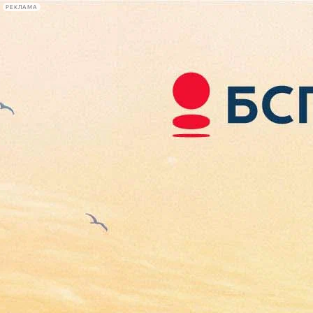
РЕКЛАМА
Афиша Plus
#телегид
Фонтанка.ру
Сегодня:
2026.08.08
12:59
Афиша Plus
кино
спектакли
выставки
концерты
лекции
книги
афиша плюс
новости
+