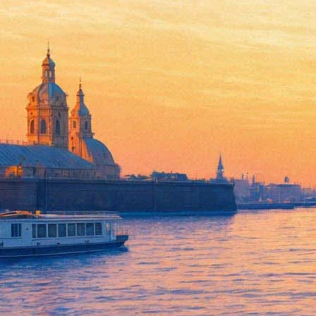
"Послание к человеку" прод
и фильмом о Пусси Райот