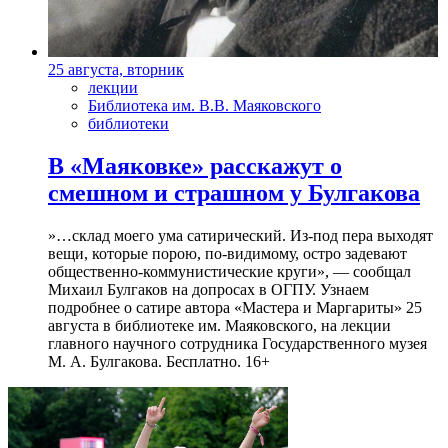
25 августа, вторник
лекции
Библиотека им. В.В. Маяковского
библиотеки
В «Маяковке» расскажут о
смешном и страшном у Булгакова
»…склад моего ума сатирический. Из-под пера выходят
вещи, которые порою, по-видимому, остро задевают
общественно-коммунистические круги», — сообщал
Михаил Булгаков на допросах в ОГПУ. Узнаем
подробнее о сатире автора «Мастера и Маргариты» 25
августа в библиотеке им. Маяковского, на лекции
главного научного сотрудника Государственного музея
М. А. Булгакова. Бесплатно. 16+