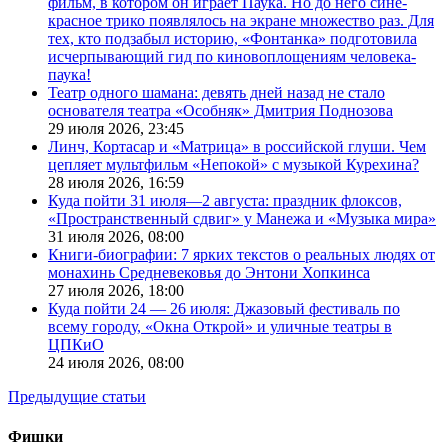
фильм, в котором он играет Паука. Но до него сине-
красное трико появлялось на экране множество раз. Для
тех, кто подзабыл историю, «Фонтанка» подготовила
исчерпывающий гид по киновоплощениям человека-
паука!
Театр одного шамана: девять дней назад не стало
основателя театра «Особняк» Дмитрия Поднозова
29 июля 2026,
23:45
Линч, Кортасар и «Матрица» в российской глуши. Чем
цепляет мультфильм «Непокой» с музыкой Курехина?
28 июля 2026,
16:59
Куда пойти 31 июля—2 августа: праздник флоксов,
«Пространственный сдвиг» у Манежа и «Музыка мира»
31 июля 2026,
08:00
Книги-биографии: 7 ярких текстов о реальных людях от
монахинь Средневековья до Энтони Хопкинса
27 июля 2026,
18:00
Куда пойти 24 — 26 июля: Джазовый фестиваль по
всему городу, «Окна Открой» и уличные театры в
ЦПКиО
24 июля 2026,
08:00
Предыдущие статьи
Фишки