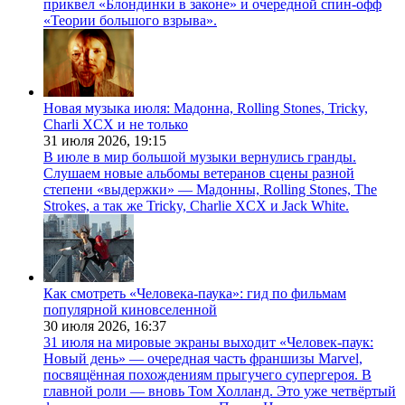
приквел «Блондинки в законе» и очередной спин-офф
«Теории большого взрыва».
Новая музыка июля: Мадонна, Rolling Stones, Tricky,
Charli XCX и не только
31 июля 2026,
19:15
В июле в мир большой музыки вернулись гранды.
Слушаем новые альбомы ветеранов сцены разной
степени «выдержки» — Мадонны, Rolling Stones, The
Strokes, а так же Tricky, Charlie XCX и Jack White.
Как смотреть «Человека-паука»: гид по фильмам
популярной киновселенной
30 июля 2026,
16:37
31 июля на мировые экраны выходит «Человек-паук:
Новый день» — очередная часть франшизы Marvel,
посвящённая похождениям прыгучего супергероя. В
главной роли — вновь Том Холланд. Это уже четвёртый