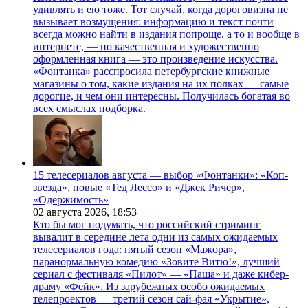
удивлять и ею тоже. Тот случай, когда дороговизна не
вызывает возмущения: информацию и текст почти
всегда можно найти в издания попроще, а то и вообще в
интернете, — но качественная и художественно
оформленная книга — это произведение искусства.
«Фонтанка» расспросила петербургские книжные
магазины о том, какие издания на их полках — самые
дорогие, и чем они интересны. Получилась богатая во
всех смыслах подборка.
15 телесериалов августа — выбор «Фонтанки»: «Коп-
звезда», новые «Тед Лессо» и «Джек Ричер»,
«Одержимость»
02 августа 2026,
18:53
Кто бы мог подумать, что российский стриминг
вывалит в середине лета одни из самых ожидаемых
телесериалов года: пятый сезон «Мажора»,
паранормальную комедию «Зовите Витю!», лучший
сериал с фестиваля «Пилот» — «Паша» и даже кибер-
драму «Фейк». Из зарубежных особо ожидаемых
телепроектов — третий сезон сай-фая «Укрытие»,