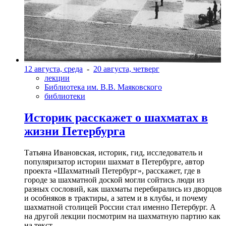
12 августа, среда
-
20 августа, четверг
лекции
Библиотека им. В.В. Маяковского
библиотеки
Историк расскажет о шахматах в
жизни Петербурга
Татьяна Ивановская, историк, гид, исследователь и
популяризатор истории шахмат в Петербурге, автор
проекта «Шахматный Петербург», расскажет, где в
городе за шахматной доской могли сойтись люди из
разных сословий, как шахматы перебирались из дворцов
и особняков в трактиры, а затем и в клубы, и почему
шахматной столицей России стал именно Петербург. А
на другой лекции посмотрим на шахматную партию как
на текст.