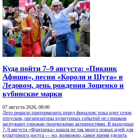
Куда пойти 7–9 августа: «Пикник
Афиши», песни «Короля и Шута» в
Ледовом, день рождения Зощенко и
кубинские марки
07 августа 2026, 08:00
Лето решило притормозить перед финалом: пока идет сезон
отпусков, организаторы культурных событий не слишком
загружают горожан творческими активностями. В выходные
7–9 августа «Фонтанка» нашла не так много новых идей для
культурного досуга — но, возможно, самое время уделить