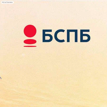
РЕКЛАМА
Афиша Plus
#телегид
Фонтанка.ру
Сегодня:
2026.08.07
13:27
Афиша Plus
кино
спектакли
выставки
концерты
лекции
книги
афиша плюс
новости
+