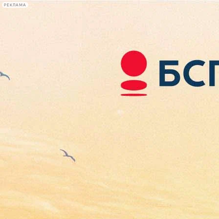
РЕКЛАМА
Афиша Plus
#телегид
Фонтанка.ру
Сегодня:
2026.08.07
02:26
Афиша Plus
кино
спектакли
выставки
концерты
лекции
книги
афиша плюс
новости
+