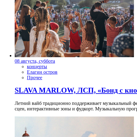
08 августа, суббота
концерты
Елагин остров
Прочее
SLAVA MARLOW, ЛСП, «Бонд с кноп
Летний вайб традиционно поддерживает музыкальный фест
сцен, интерактивные зоны и фудкорт. Музыкальную прогр