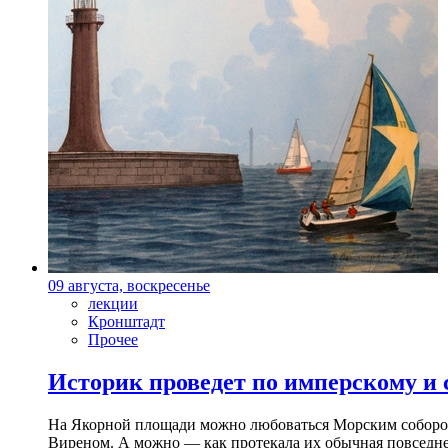
09 августа, воскресенье
лекции
Кронштадт
Прочее
Историк проведет по имперскому и
На Якорной площади можно любоваться Морским собором 
Виреном. А можно — как протекала их обычная повседнев