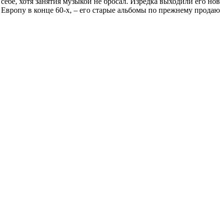
себе, хотя занятия музыкой не бросал. Изредка выходили его но
а Европу в конце 60-х, – его старые альбомы по прежнему прод