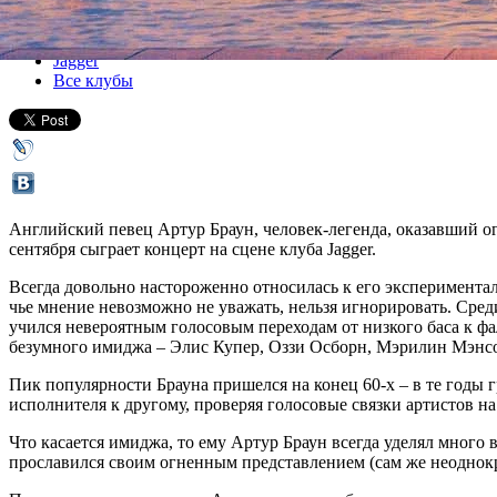
Все концерты
Jagger
Все клубы
Английский певец Артур Браун, человек-легенда, оказавший ог
сентября сыграет концерт на сцене клуба Jagger.
Всегда довольно настороженно относилась к его экспериментал
чье мнение невозможно не уважать, нельзя игнорировать. Сред
учился невероятным голосовым переходам от низкого баса к фаль
безумного имиджа – Элис Купер, Оззи Осборн, Мэрилин Мэнсо
Пик популярности Брауна пришелся на конец 60-х – в те годы г
исполнителя к другому, проверяя голосовые связки артистов на
Что касается имиджа, то ему Артур Браун всегда уделял много
прославился своим огненным представлением (сам же неоднокра