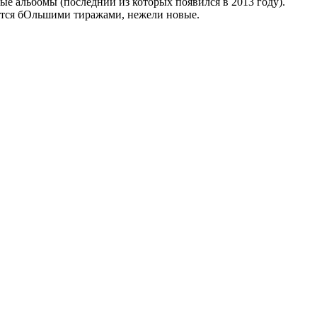
вые альбомы (последний из которых появился в 2013 году).
аются бОльшими тиражами, нежели новые.