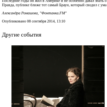
Последние годы он жил в Америке и не особенно давал знать о 
Правда, публике ближе тот самый Браун, который сводил с ум
Александра Ромашова, "Фонтанка.FM"
Опубликовано 08 сентября 2014, 13:10
Другие события