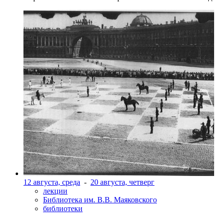
12 августа, среда
-
20 августа, четверг
лекции
Библиотека им. В.В. Маяковского
библиотеки