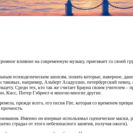
ромное влияние на современную музыку, приезжает со своей груп
ьным психоделическим записям, понять которые, наверное, дано
и таковых, например, Альберт Асадуллин, петербургский певец, 
цету. Среди тех, кто так же считает Брауна своим учителем – пр
н, Кисс, Питер Гэбриел и многие-многие другие.
ремела, прежде всего, его песня Fire, которая со временем прев
 прочность.
 внимания. Именно он впервые использовал сценические маски, 
тно страдал от этого небезопасного занятия, получая ожоги).