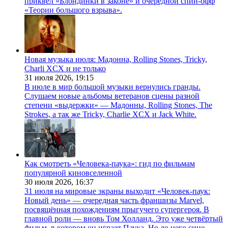
приквел «Блондинки в законе» и очередной спин-офф
«Теории большого взрыва».
Новая музыка июля: Мадонна, Rolling Stones, Tricky,
Charli XCX и не только
31 июля 2026,
19:15
В июле в мир большой музыки вернулись гранды.
Слушаем новые альбомы ветеранов сцены разной
степени «выдержки» — Мадонны, Rolling Stones, The
Strokes, а так же Tricky, Charlie XCX и Jack White.
Как смотреть «Человека-паука»: гид по фильмам
популярной киновселенной
30 июля 2026,
16:37
31 июля на мировые экраны выходит «Человек-паук:
Новый день» — очередная часть франшизы Marvel,
посвящённая похождениям прыгучего супергероя. В
главной роли — вновь Том Холланд. Это уже четвёртый
фильм, в котором он играет Паука. Но до него сине-