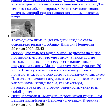
красное трико появлялось на экране множество раз. Для
тех, кто подзабыл историю, «Фонтанка» подготовила
исчерпывающий гид по киновоплощениям человека-
паука!
Театр одного шамана: девять дней назад не стало
основателя театра «Особняк» Дмитрия Поднозова
29 июля 2026,
23:45
Всякий, кто хоть раз видел Митю Поднозова на сцене,
подтвердит, что вот это «не стало», а также другие
глаголы, описывающие несуществование, никак не
вяжутся ни с самим Митей, ни с тем, что случилось 20
июля. Потому что всю свою сознательную, как я
полагаю, и уж точно всю свою театральную жизнь актер
Поднозов занимался натуральным шаманством, то есть,
как минимум, заглядывал, а, как максимум,
путешествовал по ту сторону реальности, увлекая за
собой зрителей.
Линч, Кортасар и «Матрица» в российской глуши. Чем
цепляет мультфильм «Непокой» с музыкой Курехина?
28 июля 2026,
16:59