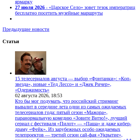
ярмарку
27 июля 2026
- «Царское Село» зовет тезок императриц
бесплатно посетить музейные маршруты
Предыдущие новости
Статьи
15 телесериалов августа — выбор «Фонтанки»: «Коп-
звезда», новые «Тед Лессо» и «Джек Ричер»,
«Одержимость»
02 августа 2026,
18:53
Кто бы мог подумать, что российский стриминг
вывалит в середине лета одни из самых ожидаемых
телесериалов года: пятый сезон «Мажора»,
паранормальную комедию «Зовите Витю!», лучший
сериал с фестиваля «Пилот» — «Паша» и даже кибер-
драму «Фейк». Из зарубежных особо ожидаемых
телепроектов — третий сезон сай-фая «Укрытие»,