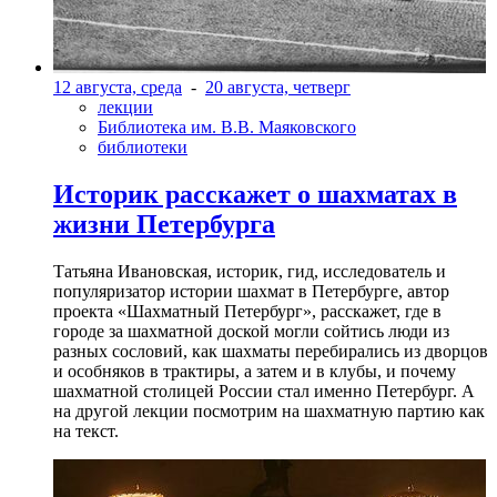
12 августа, среда
-
20 августа, четверг
лекции
Библиотека им. В.В. Маяковского
библиотеки
Историк расскажет о шахматах в
жизни Петербурга
Татьяна Ивановская, историк, гид, исследователь и
популяризатор истории шахмат в Петербурге, автор
проекта «Шахматный Петербург», расскажет, где в
городе за шахматной доской могли сойтись люди из
разных сословий, как шахматы перебирались из дворцов
и особняков в трактиры, а затем и в клубы, и почему
шахматной столицей России стал именно Петербург. А
на другой лекции посмотрим на шахматную партию как
на текст.