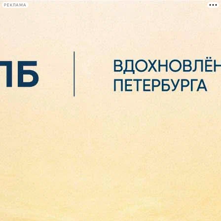
РЕКЛАМА
Афиша Plus
#телегид
Фонтанка.ру
Сегодня:
2026.08.07
07:41
Афиша Plus
кино
спектакли
выставки
концерты
лекции
книги
афиша плюс
новости
+