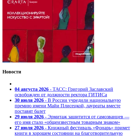
Новости
04 августа 2026
- ТАСС: Григорий Заславский
освобожден от должности ректора ГИТИСа
30 июля 2026
- В России учредили национальную
премию имени Майи Плисецкой, лауреаты вместе
поставят балет
29 июля 2026
- Эрмитаж защитится от самозванцев —
его имя стало «общеизвестным товарным знаком»
27 июля 2026
- Книжный фестиваль «Фонарь» примет
книги в хорошем состоянии на благотворительную