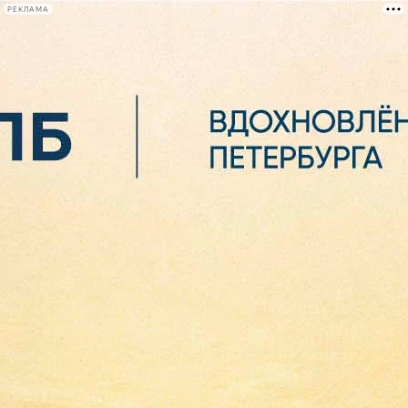
РЕКЛАМА
Афиша Plus
#телегид
Фонтанка.ру
Сегодня:
2026.08.07
05:26
Афиша Plus
кино
спектакли
выставки
концерты
лекции
книги
афиша плюс
новости
+