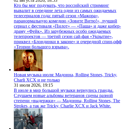
02 августа 2026,
18:53
Кто бы мог подумать, что российский стриминг
вывалит в середине лета одни из самых ожидаемых
телесериалов года: пятый сезон «Мажора»,
паранормальную комедию «Зовите Витю!», лучший
сериал с фестиваля «Пилот» — «Паша» и даже кибер-
драму «Фейк». Из зарубежных особо ожидаемых
телепроектов — третий сезон сай-фая «Укрытие»,
приквел «Блондинки в законе» и очередной спин-офф
«Теории большого взрыва».
Новая музыка июля: Мадонна, Rolling Stones, Tricky,
Charli XCX и не только
31 июля 2026,
19:15
В июле в мир большой музыки вернулись гранды.
Слушаем новые альбомы ветеранов сцены разной
степени «выдержки» — Мадонны, Rolling Stones, The
Strokes, а так же Tricky, Charlie XCX и Jack White.