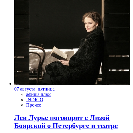
07 августа, пятница
афиша плюс
INDIGO
Прочее
Лев Лурье поговорит с Лизой
Боярской о Петербурге и театре