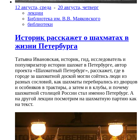
12 августа, среда
-
20 августа, четверг
лекции
Библиотека им. В.В. Маяковского
библиотеки
Историк расскажет о шахматах в
жизни Петербурга
Татьяна Ивановская, историк, гид, исследователь и
популяризатор истории шахмат в Петербурге, автор
проекта «Шахматный Петербург», расскажет, где в
городе за шахматной доской могли сойтись люди из
разных сословий, как шахматы перебирались из дворцов
и особняков в трактиры, а затем и в клубы, и почему
шахматной столицей России стал именно Петербург. А
на другой лекции посмотрим на шахматную партию как
на текст.