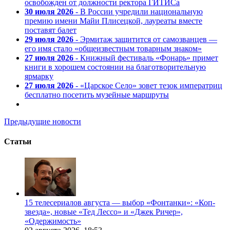
освобожден от должности ректора ГИТИСа
30 июля 2026
- В России учредили национальную
премию имени Майи Плисецкой, лауреаты вместе
поставят балет
29 июля 2026
- Эрмитаж защитится от самозванцев —
его имя стало «общеизвестным товарным знаком»
27 июля 2026
- Книжный фестиваль «Фонарь» примет
книги в хорошем состоянии на благотворительную
ярмарку
27 июля 2026
- «Царское Село» зовет тезок императриц
бесплатно посетить музейные маршруты
Предыдущие новости
Статьи
15 телесериалов августа — выбор «Фонтанки»: «Коп-
звезда», новые «Тед Лессо» и «Джек Ричер»,
«Одержимость»