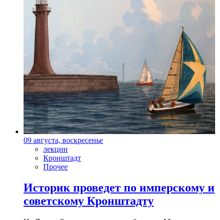
09 августа, воскресенье
лекции
Кронштадт
Прочее
Историк проведет по имперскому и
советскому Кронштадту