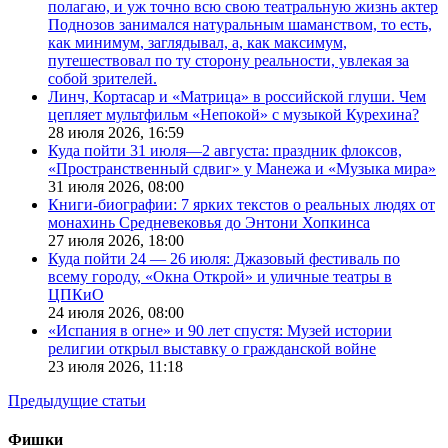
полагаю, и уж точно всю свою театральную жизнь актер
Поднозов занимался натуральным шаманством, то есть,
как минимум, заглядывал, а, как максимум,
путешествовал по ту сторону реальности, увлекая за
собой зрителей.
Линч, Кортасар и «Матрица» в российской глуши. Чем
цепляет мультфильм «Непокой» с музыкой Курехина?
28 июля 2026,
16:59
Куда пойти 31 июля—2 августа: праздник флоксов,
«Пространственный сдвиг» у Манежа и «Музыка мира»
31 июля 2026,
08:00
Книги-биографии: 7 ярких текстов о реальных людях от
монахинь Средневековья до Энтони Хопкинса
27 июля 2026,
18:00
Куда пойти 24 — 26 июля: Джазовый фестиваль по
всему городу, «Окна Открой» и уличные театры в
ЦПКиО
24 июля 2026,
08:00
«Испания в огне» и 90 лет спустя: Музей истории
религии открыл выставку о гражданской войне
23 июля 2026,
11:18
Предыдущие статьи
Фишки