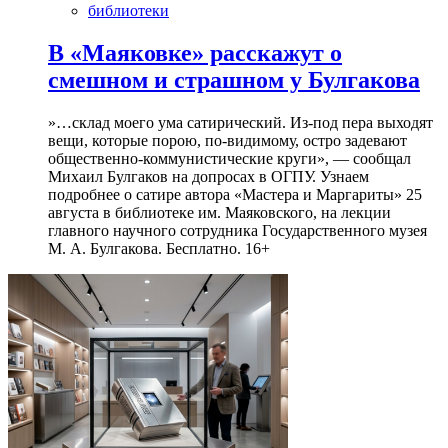
библиотеки
В «Маяковке» расскажут о
смешном и страшном у Булгакова
»…склад моего ума сатирический. Из-под пера выходят
вещи, которые порою, по-видимому, остро задевают
общественно-коммунистические круги», — сообщал
Михаил Булгаков на допросах в ОГПУ. Узнаем
подробнее о сатире автора «Мастера и Маргариты» 25
августа в библиотеке им. Маяковского, на лекции
главного научного сотрудника Государственного музея
М. А. Булгакова. Бесплатно. 16+