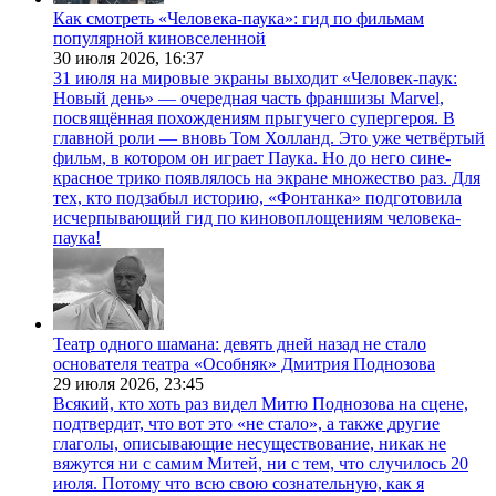
Как смотреть «Человека-паука»: гид по фильмам
популярной киновселенной
30 июля 2026,
16:37
31 июля на мировые экраны выходит «Человек-паук:
Новый день» — очередная часть франшизы Marvel,
посвящённая похождениям прыгучего супергероя. В
главной роли — вновь Том Холланд. Это уже четвёртый
фильм, в котором он играет Паука. Но до него сине-
красное трико появлялось на экране множество раз. Для
тех, кто подзабыл историю, «Фонтанка» подготовила
исчерпывающий гид по киновоплощениям человека-
паука!
Театр одного шамана: девять дней назад не стало
основателя театра «Особняк» Дмитрия Поднозова
29 июля 2026,
23:45
Всякий, кто хоть раз видел Митю Поднозова на сцене,
подтвердит, что вот это «не стало», а также другие
глаголы, описывающие несуществование, никак не
вяжутся ни с самим Митей, ни с тем, что случилось 20
июля. Потому что всю свою сознательную, как я