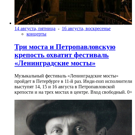
14 августа, пятница
-
16 августа, воскресенье
концерты
Три моста и Петропавловскую
крепость охватит фестиваль
«Ленинградские мосты»
Музыкальный фестиваль «Ленинградские мосты»
пройдет в Петербурге в 11-й раз. Инди-поп исполнители
выступят 14, 15 и 16 августа в Петропавловской
крепости и на трех мостах в центре. Вход свободный. 0+