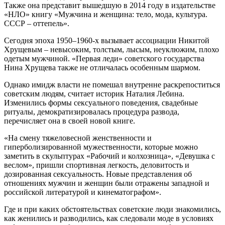
Также она представит вышедшую в 2014 году в издательстве
«НЛО» книгу «Мужчина и женщина: тело, мода, культура.
СССР – оттепель».
Сегодня эпоха 1950–1960-х вызывает ассоциации Никитой
Хрущевым – невысоким, толстым, лысым, неуклюжим, плохо
одетым мужчиной. «Первая леди» советского государства
Нина Хрущева также не отличалась особенным шармом.
Однако имидж власти не помешал внутренне раскрепоститься
советским людям, считает историк Наталия Лебина.
Изменились формы сексуального поведения, свадебные
ритуалы, демократизировалась процедура развода,
перечисляет она в своей новой книге.
«На смену тяжеловесной женственности и
гиперболизированной мужественности, которые можно
заметить в скульптурах «Рабочий и колхозница», «Девушка с
веслом», пришли спортивная легкость, деловитость и
дозированная сексуальность. Новые представления об
отношениях мужчин и женщин были отражены западной и
российской литературой и кинематографом».
Где и при каких обстоятельствах советские люди знакомились,
как женились и разводились, как следовали моде в условиях