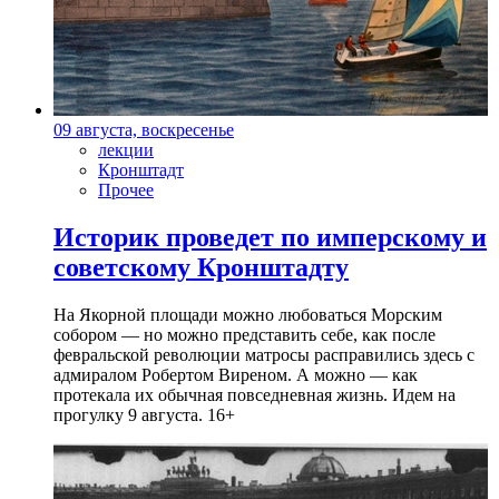
09 августа, воскресенье
лекции
Кронштадт
Прочее
Историк проведет по имперскому и
советскому Кронштадту
На Якорной площади можно любоваться Морским
собором — но можно представить себе, как после
февральской революции матросы расправились здесь с
адмиралом Робертом Виреном. А можно — как
протекала их обычная повседневная жизнь. Идем на
прогулку 9 августа. 16+