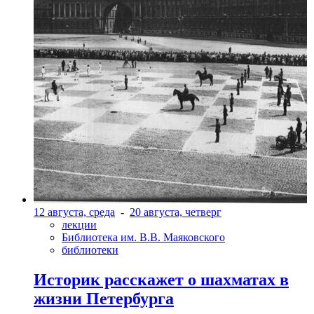
12 августа, среда
-
20 августа, четверг
лекции
Библиотека им. В.В. Маяковского
библиотеки
Историк расскажет о шахматах в
жизни Петербурга