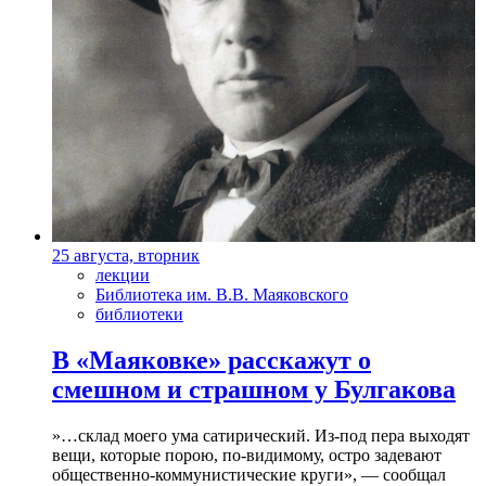
25 августа, вторник
лекции
Библиотека им. В.В. Маяковского
библиотеки
В «Маяковке» расскажут о
смешном и страшном у Булгакова
»…склад моего ума сатирический. Из-под пера выходят
вещи, которые порою, по-видимому, остро задевают
общественно-коммунистические круги», — сообщал