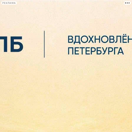
РЕКЛАМА
Афиша Plus
#телегид
Фонтанка.ру
Сегодня:
2026.08.07
00:33
Афиша Plus
кино
спектакли
выставки
концерты
лекции
книги
афиша плюс
новости
+