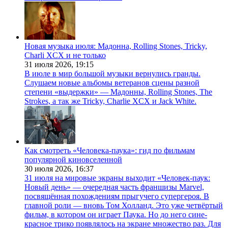
Новая музыка июля: Мадонна, Rolling Stones, Tricky,
Charli XCX и не только
31 июля 2026,
19:15
В июле в мир большой музыки вернулись гранды.
Слушаем новые альбомы ветеранов сцены разной
степени «выдержки» — Мадонны, Rolling Stones, The
Strokes, а так же Tricky, Charlie XCX и Jack White.
Как смотреть «Человека-паука»: гид по фильмам
популярной киновселенной
30 июля 2026,
16:37
31 июля на мировые экраны выходит «Человек-паук:
Новый день» — очередная часть франшизы Marvel,
посвящённая похождениям прыгучего супергероя. В
главной роли — вновь Том Холланд. Это уже четвёртый
фильм, в котором он играет Паука. Но до него сине-
красное трико появлялось на экране множество раз. Для