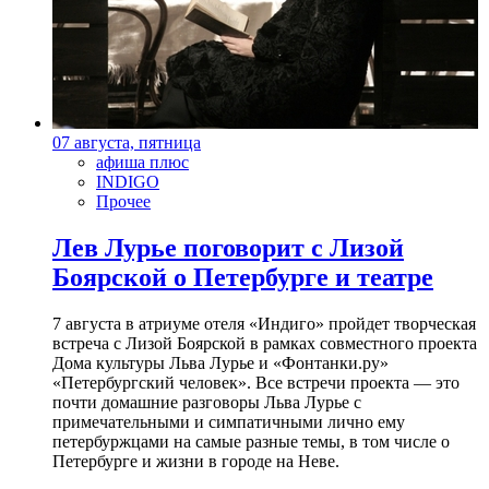
07 августа, пятница
афиша плюс
INDIGO
Прочее
Лев Лурье поговорит с Лизой
Боярской о Петербурге и театре
7 августа в атриуме отеля «Индиго» пройдет творческая
встреча с Лизой Боярской в рамках совместного проекта
Дома культуры Льва Лурье и «Фонтанки.ру»
«Петербургский человек». Все встречи проекта — это
почти домашние разговоры Льва Лурье с
примечательными и симпатичными лично ему
петербуржцами на самые разные темы, в том числе о
Петербурге и жизни в городе на Неве.