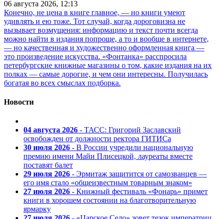
06 августа 2026, 12:13
Конечно, не цена в книге главное, — но книги умеют
удивлять и ею тоже. Тот случай, когда дороговизна не
вызывает возмущения: информацию и текст почти всегда
можно найти в издания попроще, а то и вообще в интернете,
— но качественная и художественно оформленная книга —
это произведение искусства. «Фонтанка» расспросила
петербургские книжные магазины о том, какие издания на их
полках — самые дорогие, и чем они интересны. Получилась
богатая во всех смыслах подборка.
Новости
04 августа 2026
- ТАСС: Григорий Заславский
освобожден от должности ректора ГИТИСа
30 июля 2026
- В России учредили национальную
премию имени Майи Плисецкой, лауреаты вместе
поставят балет
29 июля 2026
- Эрмитаж защитится от самозванцев —
его имя стало «общеизвестным товарным знаком»
27 июля 2026
- Книжный фестиваль «Фонарь» примет
книги в хорошем состоянии на благотворительную
ярмарку
27 июля 2026
- «Царское Село» зовет тезок императриц