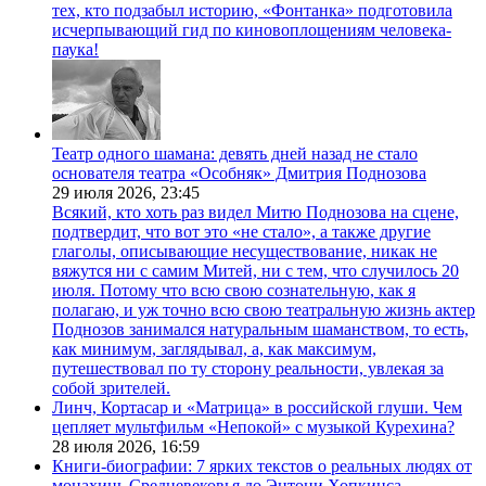
тех, кто подзабыл историю, «Фонтанка» подготовила
исчерпывающий гид по киновоплощениям человека-
паука!
Театр одного шамана: девять дней назад не стало
основателя театра «Особняк» Дмитрия Поднозова
29 июля 2026,
23:45
Всякий, кто хоть раз видел Митю Поднозова на сцене,
подтвердит, что вот это «не стало», а также другие
глаголы, описывающие несуществование, никак не
вяжутся ни с самим Митей, ни с тем, что случилось 20
июля. Потому что всю свою сознательную, как я
полагаю, и уж точно всю свою театральную жизнь актер
Поднозов занимался натуральным шаманством, то есть,
как минимум, заглядывал, а, как максимум,
путешествовал по ту сторону реальности, увлекая за
собой зрителей.
Линч, Кортасар и «Матрица» в российской глуши. Чем
цепляет мультфильм «Непокой» с музыкой Курехина?
28 июля 2026,
16:59
Книги-биографии: 7 ярких текстов о реальных людях от
монахинь Средневековья до Энтони Хопкинса