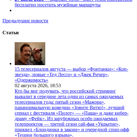
бесплатно посетить музейные маршруты
Предыдущие новости
Статьи
15 телесериалов августа — выбор «Фонтанки»: «Коп-
звезда», новые «Тед Лессо» и «Джек Ричер»,
«Одержимость»
02 августа 2026,
18:53
Кто бы мог подумать, что российский стриминг
вывалит в середине лета одни из самых ожидаемых
телесериалов года: пятый сезон «Мажора»,
паранормальную комедию «Зовите Витю!», лучший
сериал с фестиваля «Пилот» — «Паша» и даже кибер-
драму «Фейк». Из зарубежных особо ожидаемых
телепроектов — третий сезон сай-фая «Укрытие»,
приквел «Блондинки в законе» и очередной спин-офф
«Теории большого взрыва».