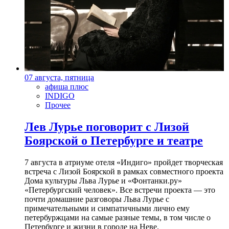
07 августа, пятница
афиша плюс
INDIGO
Прочее
Лев Лурье поговорит с Лизой
Боярской о Петербурге и театре
7 августа в атриуме отеля «Индиго» пройдет творческая
встреча с Лизой Боярской в рамках совместного проекта
Дома культуры Льва Лурье и «Фонтанки.ру»
«Петербургский человек». Все встречи проекта — это
почти домашние разговоры Льва Лурье с
примечательными и симпатичными лично ему
петербуржцами на самые разные темы, в том числе о
Петербурге и жизни в городе на Неве.