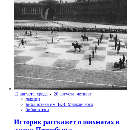
12 августа, среда
-
20 августа, четверг
лекции
Библиотека им. В.В. Маяковского
библиотеки
Историк расскажет о шахматах в
жизни Петербурга