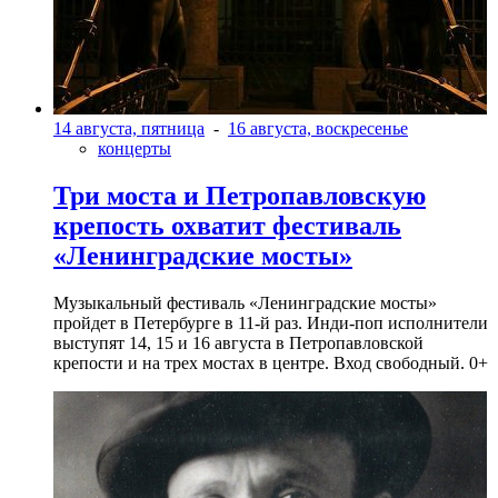
14 августа, пятница
-
16 августа, воскресенье
концерты
Три моста и Петропавловскую
крепость охватит фестиваль
«Ленинградские мосты»
Музыкальный фестиваль «Ленинградские мосты»
пройдет в Петербурге в 11-й раз. Инди-поп исполнители
выступят 14, 15 и 16 августа в Петропавловской
крепости и на трех мостах в центре. Вход свободный. 0+