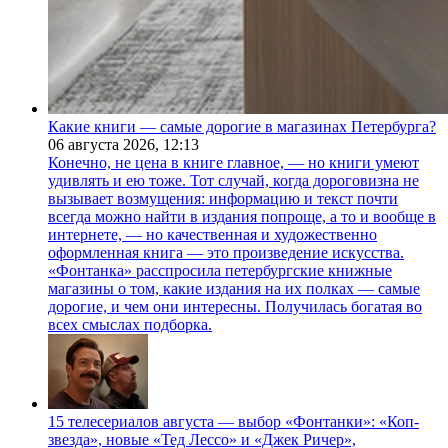
Какие книги — самые дорогие в магазинах Петербурга?
06 августа 2026,
12:13
Конечно, не цена в книге главное, — но книги умеют
удивлять и ею тоже. Тот случай, когда дороговизна не
вызывает возмущения: информацию и текст почти
всегда можно найти в издания попроще, а то и вообще в
интернете, — но качественная и художественно
оформленная книга — это произведение искусства.
«Фонтанка» расспросила петербургские книжные
магазины о том, какие издания на их полках — самые
дорогие, и чем они интересны. Получилась богатая во
всех смыслах подборка.
15 телесериалов августа — выбор «Фонтанки»: «Коп-
звезда», новые «Тед Лессо» и «Джек Ричер»,