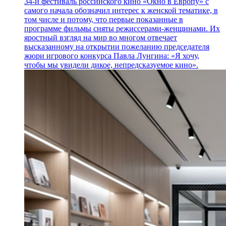
34-й фестиваль российского кино «Окно в Европу» с
самого начала обозначил интерес к женской тематике, в
том числе и потому, что первые показанные в
программе фильмы сняты режиссерами-женщинами. Их
яростный взгляд на мир во многом отвечает
высказанному на открытии пожеланию председателя
жюри игрового конкурса Павла Лунгина: «Я хочу,
чтобы мы увидели дикое, непредсказуемое кино».