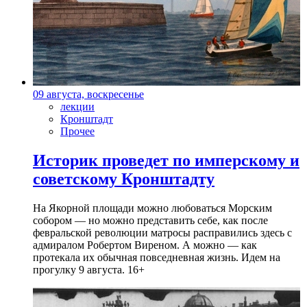
09 августа, воскресенье
лекции
Кронштадт
Прочее
Историк проведет по имперскому и
советскому Кронштадту
На Якорной площади можно любоваться Морским
собором — но можно представить себе, как после
февральской революции матросы расправились здесь с
адмиралом Робертом Виреном. А можно — как
протекала их обычная повседневная жизнь. Идем на
прогулку 9 августа. 16+