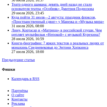
30 июля 2026,
16:37
Театр одного шамана: девять дней назад не стало
основателя театра «Особняк» Дмитрия Поднозова
29 июля 2026,
23:45
Куда пойти 31 июля—2 августа: праздник флоксов,
«Пространственный сдвиг» у Манежа и «Музыка мира»
31 июля 2026,
08:00
Линч, Кортасар и «Матрица» в российской глуши. Чем
цепляет мультфильм «Непокой» с музыкой Курехина?
28 июля 2026,
16:59
Книги-биографии: 7 ярких текстов о реальных людях от
монахинь Средневековья до Энтони Хопкинса
27 июля 2026,
18:00
Предыдущие статьи
Фишки
Календарь в RSS
Партнёры
О сайте
Контакты
Реклама