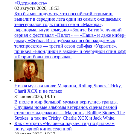
«Одержимость»
02 августа 2026,
18:53
Кто бы мог подумать, что российский стриминг
вывалит в середине лета одни из самых ожидаемых
телесериалов года: пятый сезон «Мажора»,
паранормальную комедию «Зовите Витю!», лучший
сериал с фестиваля «Пилот» — «Паша» и даже кибер-
драму «Фейк». Из зарубежных особо ожидаемых
телепроектов — третий сезон сай-фая «Укрытие»,
приквел «Блондинки в законе» и очередной спин-офф
«Теории большого взрыва».
Новая музыка июля: Мадонна, Rolling Stones, Tricky,
Charli XCX и не только
31 июля 2026,
19:15
В июле в мир большой музыки вернулись гранды.
Слушаем новые альбомы ветеранов сцены разной
степени «выдержки» — Мадонны, Rolling Stones, The
Strokes, а так же Tricky, Charlie XCX и Jack White.
Как смотреть «Человека-паука»: гид по фильмам
популярной киновселенной