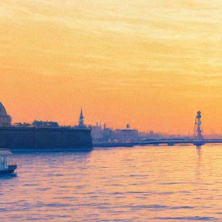
В Музее городской
скульптуры воссоздадут
атмсоферу двух столиц после