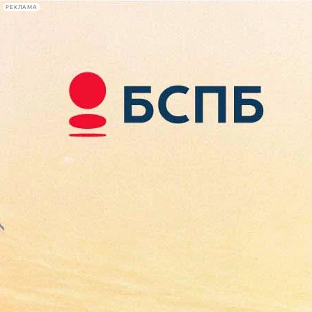
РЕКЛАМА
Афиша Plus
#телегид
Фонтанка.ру
Сегодня:
2026.08.07
15:45
Афиша Plus
кино
спектакли
выставки
концерты
лекции
книги
афиша плюс
новости
+