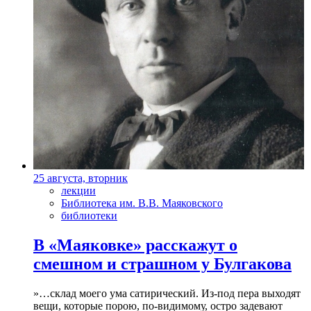
25 августа, вторник
лекции
Библиотека им. В.В. Маяковского
библиотеки
В «Маяковке» расскажут о
смешном и страшном у Булгакова
»…склад моего ума сатирический. Из-под пера выходят
вещи, которые порою, по-видимому, остро задевают