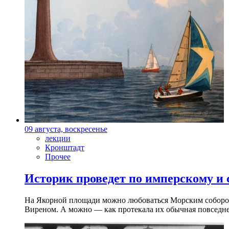
09 августа, воскресенье
лекции
Кронштадт
Прочее
Историк проведет по имперскому и
На Якорной площади можно любоваться Морским собором 
Виреном. А можно — как протекала их обычная повседнев