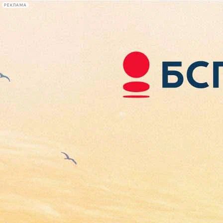
РЕКЛАМА
Афиша Plus
#телегид
Фонтанка.ру
Сегодня:
2026.08.07
02:25
Афиша Plus
кино
спектакли
выставки
концерты
лекции
книги
афиша плюс
новости
+