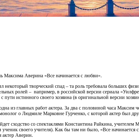
ль Максима Аверина «Все начинается с любви».
ил некоторый творческий спад – та роль требовала больших физи
тельных ролей – например, в российской версии сериала «Уилфр
ь с пути истинного своего хозяина (в оригинальной версии хозяи
а из главных работ актера. За два с половиной часа Максим чего
 монолог о Людмиле Марковне Гурченко, с которой актер был дру
айдет сходство со спектаклями Константина Райкина, учителем 
ученик своего учителя). Как бы там ни было, «Все начинается с 
я актер Аверин.