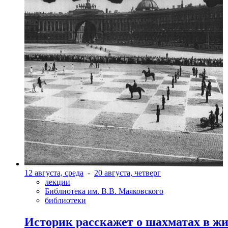
12 августа, среда
-
20 августа, четверг
лекции
Библиотека им. В.В. Маяковского
библиотеки
Историк расскажет о шахматах в ж