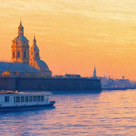
Звезда сериала "Глухарь" Ма
любви»