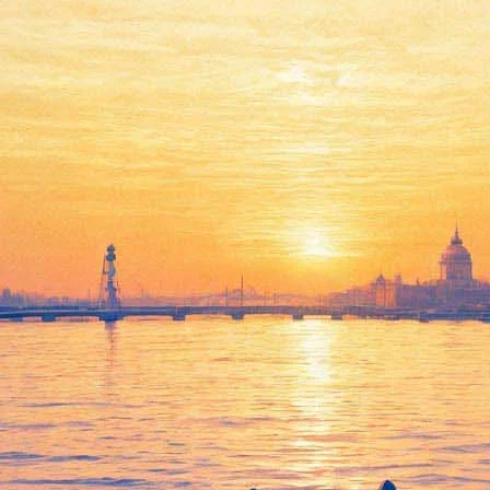
ксим Аверин выступит с монос