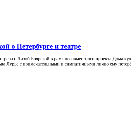
ой о Петербурге и театре
встреча с Лизой Боярской в рамках совместного проекта Дома к
ьва Лурье с примечательными и симпатичными лично ему петербу