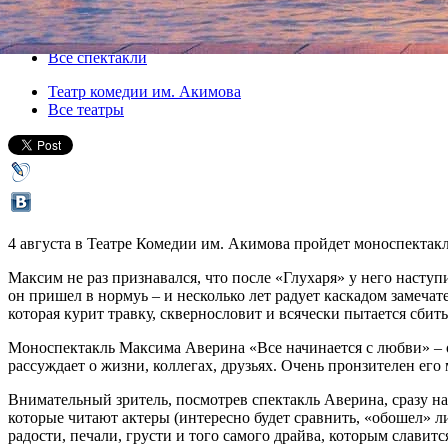
04 августа 2014, понедельник
,
19.00
Версия для печати
Все спектакли
Театр комедии им. Акимова
Все театры
4 августа в Театре Комедии им. Акимова пройдет моноспектак
Максим не раз признавался, что после «Глухаря» у него наступ
он пришел в нормуь – и несколько лет радует каскадом замеча
которая курит травку, сквернословит и всячески пытается сбит
Моноспектакль Максима Аверина «Все начинается с любви» – одн
рассуждает о жизни, коллегах, друзьях. Очень пронзителен его
Внимательный зритель, посмотрев спектакль Аверина, сразу н
которые читают актеры (интересно будет сравнить, «обошел» ли 
радости, печали, грусти и того самого драйва, которым славитс