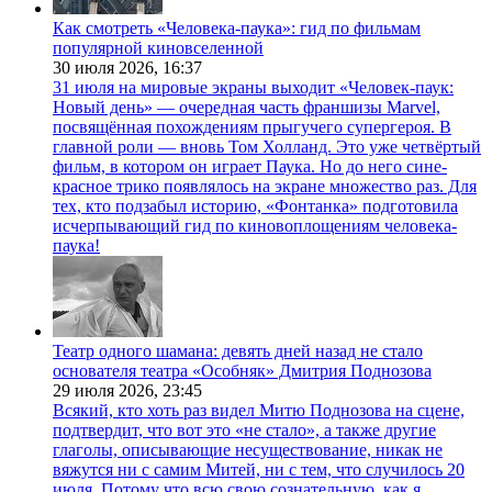
Как смотреть «Человека-паука»: гид по фильмам
популярной киновселенной
30 июля 2026,
16:37
31 июля на мировые экраны выходит «Человек-паук:
Новый день» — очередная часть франшизы Marvel,
посвящённая похождениям прыгучего супергероя. В
главной роли — вновь Том Холланд. Это уже четвёртый
фильм, в котором он играет Паука. Но до него сине-
красное трико появлялось на экране множество раз. Для
тех, кто подзабыл историю, «Фонтанка» подготовила
исчерпывающий гид по киновоплощениям человека-
паука!
Театр одного шамана: девять дней назад не стало
основателя театра «Особняк» Дмитрия Поднозова
29 июля 2026,
23:45
Всякий, кто хоть раз видел Митю Поднозова на сцене,
подтвердит, что вот это «не стало», а также другие
глаголы, описывающие несуществование, никак не
вяжутся ни с самим Митей, ни с тем, что случилось 20
июля. Потому что всю свою сознательную, как я