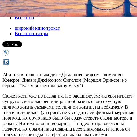
24 июля 2014, четверг
-
06 августа 2014, среда
Версия для печати
Все кино
широкий кинопрокат
Все кинотеатры
24 июля в прокат выходит «Домашнее видео» – комедия с
Кэмерон Диаз и Джейсоном Сигелом (Маршал Эриксон из
сериала "Как я встретила вашу маму").
Сюжет ясен уже из названия. Но расшифруем: актеры играют
супругов, которые решили разнообразить свою скучную
личную жизнь съемками ее, личной жизни, на вебкамеру. В
итоге получилась (у героев, не у создателей фильма) заурядная
порнуха, которую надо было бы сразу стереть с компьютера и
забыть. Но технологии коварны — видео отправляется на
гэджеты, которыми пара одарила всех знакомых, и теперь ей
приходится айпэды и айфоны выкрадывать всеми