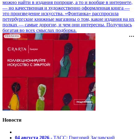
можно найти в издания попроще, а то и вообще в интернете,
— но качественная и художественно оформленная книга —
это произведение искусства. «Фонтанка» расспросила
петербургские книжные магазины о том, какие издания на их
полках — самые дорогие, и чем они интересны. Получилась
богатая во всех смыслах подборка.
РЕКЛАМА
Новости
04 августа 2026
- ТАСС: Григорий Заславский