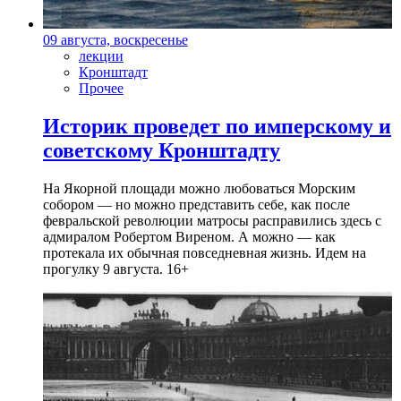
09 августа, воскресенье
лекции
Кронштадт
Прочее
Историк проведет по имперскому и
советскому Кронштадту
На Якорной площади можно любоваться Морским
собором — но можно представить себе, как после
февральской революции матросы расправились здесь с
адмиралом Робертом Виреном. А можно — как
протекала их обычная повседневная жизнь. Идем на
прогулку 9 августа. 16+