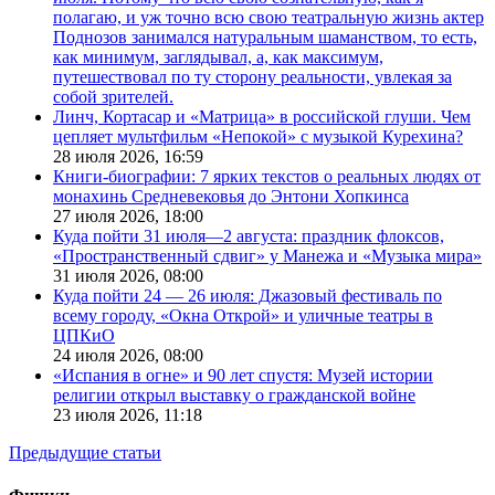
полагаю, и уж точно всю свою театральную жизнь актер
Поднозов занимался натуральным шаманством, то есть,
как минимум, заглядывал, а, как максимум,
путешествовал по ту сторону реальности, увлекая за
собой зрителей.
Линч, Кортасар и «Матрица» в российской глуши. Чем
цепляет мультфильм «Непокой» с музыкой Курехина?
28 июля 2026,
16:59
Книги-биографии: 7 ярких текстов о реальных людях от
монахинь Средневековья до Энтони Хопкинса
27 июля 2026,
18:00
Куда пойти 31 июля—2 августа: праздник флоксов,
«Пространственный сдвиг» у Манежа и «Музыка мира»
31 июля 2026,
08:00
Куда пойти 24 — 26 июля: Джазовый фестиваль по
всему городу, «Окна Открой» и уличные театры в
ЦПКиО
24 июля 2026,
08:00
«Испания в огне» и 90 лет спустя: Музей истории
религии открыл выставку о гражданской войне
23 июля 2026,
11:18
Предыдущие статьи