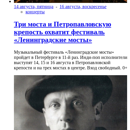
14 августа, пятница
-
16 августа, воскресенье
концерты
Три моста и Петропавловскую
крепость охватит фестиваль
«Ленинградские мосты»
Музыкальный фестиваль «Ленинградские мосты»
пройдет в Петербурге в 11-й раз. Инди-поп исполнители
выступят 14, 15 и 16 августа в Петропавловской
крепости и на трех мостах в центре. Вход свободный. 0+