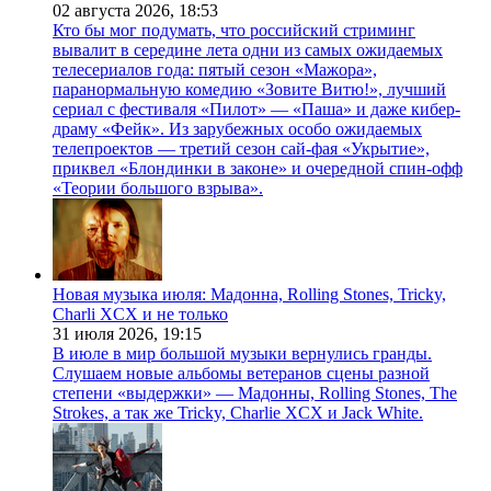
02 августа 2026,
18:53
Кто бы мог подумать, что российский стриминг
вывалит в середине лета одни из самых ожидаемых
телесериалов года: пятый сезон «Мажора»,
паранормальную комедию «Зовите Витю!», лучший
сериал с фестиваля «Пилот» — «Паша» и даже кибер-
драму «Фейк». Из зарубежных особо ожидаемых
телепроектов — третий сезон сай-фая «Укрытие»,
приквел «Блондинки в законе» и очередной спин-офф
«Теории большого взрыва».
Новая музыка июля: Мадонна, Rolling Stones, Tricky,
Charli XCX и не только
31 июля 2026,
19:15
В июле в мир большой музыки вернулись гранды.
Слушаем новые альбомы ветеранов сцены разной
степени «выдержки» — Мадонны, Rolling Stones, The
Strokes, а так же Tricky, Charlie XCX и Jack White.