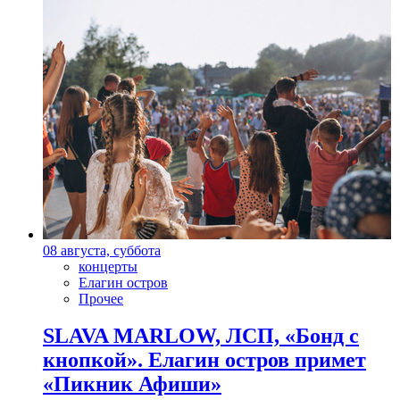
08 августа, суббота
концерты
Елагин остров
Прочее
SLAVA MARLOW, ЛСП, «Бонд с
кнопкой». Елагин остров примет
«Пикник Афиши»