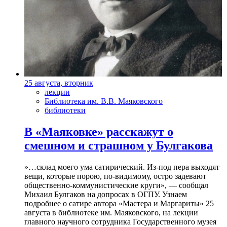
25 августа, вторник
лекции
Библиотека им. В.В. Маяковского
библиотеки
В «Маяковке» расскажут о
смешном и страшном у Булгакова
»…склад моего ума сатирический. Из-под пера выходят
вещи, которые порою, по-видимому, остро задевают
общественно-коммунистические круги», — сообщал
Михаил Булгаков на допросах в ОГПУ. Узнаем
подробнее о сатире автора «Мастера и Маргариты» 25
августа в библиотеке им. Маяковского, на лекции
главного научного сотрудника Государственного музея