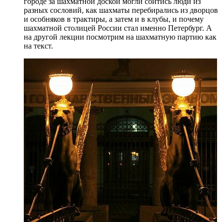
городе за шахматной доской могли сойтись люди из
разных сословий, как шахматы перебирались из дворцов
и особняков в трактиры, а затем и в клубы, и почему
шахматной столицей России стал именно Петербург. А
на другой лекции посмотрим на шахматную партию как
на текст.