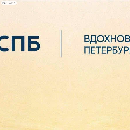
РЕКЛАМА
Афиша Plus
#телегид
Фонтанка.ру
Сегодня:
2026.08.07
00:28
Афиша Plus
кино
спектакли
выставки
концерты
лекции
книги
афиша плюс
новости
+