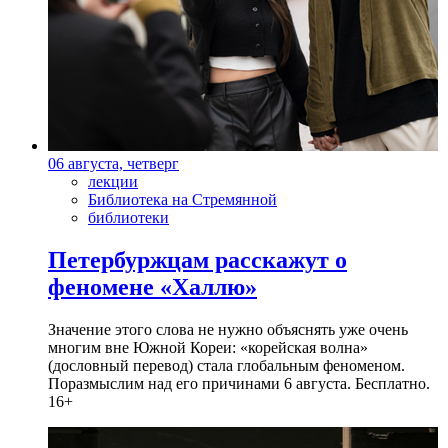
06 августа, четверг
лекции
Библиотека на Стремянной
библиотеки
Петербуржцам расскажут о
феномене «Халлю»
Значение этого слова не нужно объяснять уже очень
многим вне Южной Кореи: «корейская волна»
(дословный перевод) стала глобальным феноменом.
Поразмыслим над его причинами 6 августа. Бесплатно.
16+