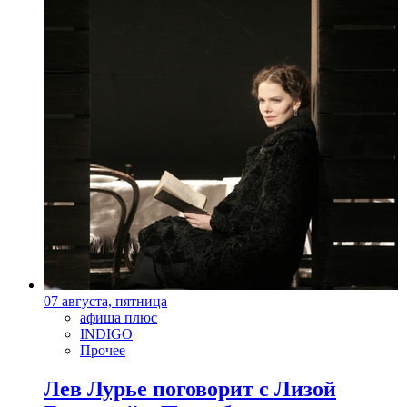
07 августа, пятница
афиша плюс
INDIGO
Прочее
Лев Лурье поговорит с Лизой