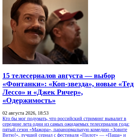
15 телесериалов августа — выбор
«Фонтанки»: «Коп-звезда», новые «Тед
Лессо» и «Джек Ричер»,
«Одержимость»
02 августа 2026, 18:53
Кто бы мог подумать, что российский стриминг вывалит в
середине лета одни из самых ожидаемых телесериалов года:
пятый сезон «Мажора», паранормальную комедию «Зовите
Витю!», лучший сериал с фестиваля «Пилот» — «Паша» и