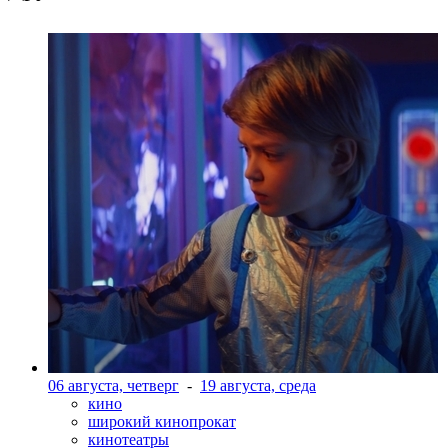
06 августа, четверг
-
19 августа, среда
кино
широкий кинопрокат
кинотеатры