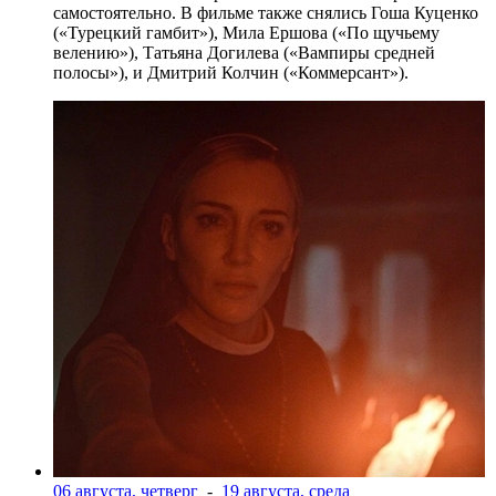
самостоятельно. В фильме также снялись Гоша Куценко
(«Турецкий гамбит»), Мила Ершова («По щучьему
велению»), Татьяна Догилева («Вампиры средней
полосы»), и Дмитрий Колчин («Коммерсант»).
06 августа, четверг
-
19 августа, среда