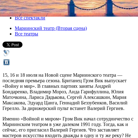
15 июля 2014, вторник
,
19.00
-
18 июля 2014, пятница
Версия для печати
Все спектакли
Мариинский театр (Вторая сцена)
Все театры
15, 16 и 18 июля на Новой сцене Мариинского театра —
последняя премьера сезона. Британец Грэм Вик выпускает
«Войну и мир». В главных партиях заняты Андрей
Бондаренко, Владимир Мороз, Аида Гарифуллина, Юлия
Маточкина, Лариса Дядькова, Сергей Алексашкин, Мария
Максакова, Эдуард Цанга, Геннадий Беззубенков, Василий
Герелло. За дирижерский пульт встанет Валерий Гергиев.
Именно «Войной и миром» Грэм Вик начал сотрудничество с
Мариинским театром в уже далеком 1991 году. Тогда, как и
сейчас, его пригласил Валерий Гергиев. Что заставляет
мастеров искусства входить дважды в одну и ту же реку? Не