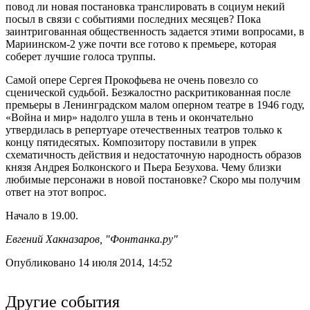
повод ли новая постановка транслировать в социум некий
посыл в связи с событиями последних месяцев? Пока
заинтригованная общественность задается этими вопросами, в
Мариинском-2 уже почти все готово к премьере, которая
соберет лучшие голоса труппы.
Самой опере Сергея Прокофьева не очень повезло со
сценической судьбой. Безжалостно раскритикованная после
премьеры в Ленинградском малом оперном театре в 1946 году,
«Война и мир» надолго ушла в тень и окончательно
утвердилась в репертуаре отечественных театров только к
концу пятидесятых. Композитору поставили в упрек
схематичность действия и недостаточную народность образов
князя Андрея Болконского и Пьера Безухова. Чему близки
любимые персонажи в новой постановке? Скоро мы получим
ответ на этот вопрос.
Начало в 19.00.
Евгений Хакназаров, "Фонтанка.ру"
Опубликовано 14 июля 2014, 14:52
Другие события