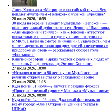
Линч, Кортасар и «Матрица» в российской глуши. Чем
цепляет мультфильм «Непокой» с музыкой Курехина?
28 июля 2026,
16:59
30 июля на экраны выходит мультфильм «Непокой» —
полнометражный дебют режиссера Леонида Шмелькова.
«Анимационный триллер», как «Непокой» аттестуют
прокатчики, в прошлом году с успехом выступил на
ММКФ, а затем на смотре анимации «Суздальфест». Чем
может зацепить история про двух друзей, свернувших в
придорожный отель — рассказывает обозреватель
«Фонтанки».
Книги-биографии: 7 ярких текстов о реальных людях от
монахинь Средневековья до Энтони Хопкинса
27 июля 2026,
18:00
«Испания в огне» и 90 лет спустя: Музей истории
религии открыл выставку о гражданской войне
23 июля 2026,
11:18
Куда пойти 31 июля—2 августа: праздник флоксов,
«Пространственный сдвиг» у Манежа и «Музыка мира»
31 июля 2026,
08:00
Куда пойти 24 — 26 июля: Джазовый фестиваль по
всему городу, «Окна Открой» и уличные театры в
ЦПКиО