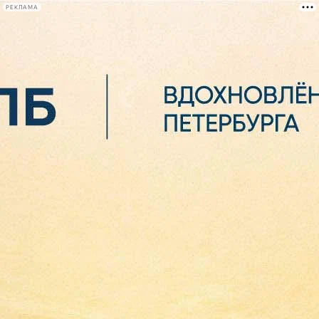
РЕКЛАМА
Афиша Plus
#телегид
Фонтанка.ру
Сегодня:
2026.08.06
02:58
Афиша Plus
кино
спектакли
выставки
концерты
лекции
книги
афиша плюс
новости
+