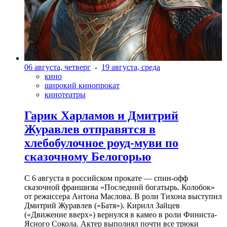
06 августа, четверг
-
19 августа, среда
кино
широкий кинопрокат
кинотеатры
Гарик Харламов и Дмитрий
Журавлев отправятся в
хлебобулочное роуд-муви по
сказочному Белогорью
С 6 августа в российском прокате — спин-офф
сказочной франшизы «Последний богатырь. Колобок»
от режиссера Антона Маслова. В роли Тихона выступил
Дмитрий Журавлев («Батя»). Кирилл Зайцев
(«Движение вверх») вернулся в камео в роли Финиста-
Ясного Сокола. Актер выполнял почти все трюки