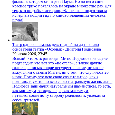
фильм, в котором он играет Паука. Но до него сине-
красное трико появлялось на экране множество раз. Для
тех, кто подзабыл историю, «Фонтанка» подготовила
исчерпывающий гид по киновоплощениям человека-
паука!
Театр одного шамана: девять дней назад не стало
основателя театра «Особняк» Дмитрия Поднозова
29 июля 2026,
23:45
Всякий, кто хоть раз видел Митю Поднозова на сцене,
подтвердит, что вот это «не стало», а также другие
глаголы, описывающие несуществование, никак не
вяжутся ни с самим Митей, ни с тем, что случилось 20
июля. Потому что всю свою сознательную, как я
полагаю, и уж точно всю свою театральную жизнь актер
Поднозов занимался натуральным шаманством, то есть,
как минимум, заглядывал, а, как максимум,
путешествовал по ту сторону реальности, увлекая за
собой зрителей.