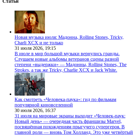
Статьи
Новая музыка июля: Мадонна, Rolling Stones, Tricky,
Charli XCX и не только
31 июля 2026,
19:15
В июле в мир большой музыки вернулись гранды.
Слушаем новые альбомы ветеранов сцены разной
степени «выдержки» — Мадонны, Rolling Stones, The
Strokes, а так же Tricky, Charlie XCX и Jack White.
Как смотреть «Человека-паука»: гид по фильмам
популярной киновселенной
30 июля 2026,
16:37
31 июля на мировые экраны выходит «Человек-паук:
Новый день» — очередная часть франшизы Marvel,
посвящённая похождениям прыгучего супергероя. В
главной роли — вновь Том Холланд. Это уже четвёртый