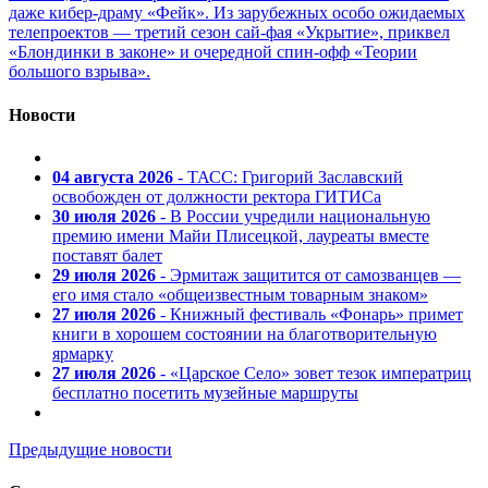
даже кибер-драму «Фейк». Из зарубежных особо ожидаемых
телепроектов — третий сезон сай-фая «Укрытие», приквел
«Блондинки в законе» и очередной спин-офф «Теории
большого взрыва».
Новости
04 августа 2026
- ТАСС: Григорий Заславский
освобожден от должности ректора ГИТИСа
30 июля 2026
- В России учредили национальную
премию имени Майи Плисецкой, лауреаты вместе
поставят балет
29 июля 2026
- Эрмитаж защитится от самозванцев —
его имя стало «общеизвестным товарным знаком»
27 июля 2026
- Книжный фестиваль «Фонарь» примет
книги в хорошем состоянии на благотворительную
ярмарку
27 июля 2026
- «Царское Село» зовет тезок императриц
бесплатно посетить музейные маршруты
Предыдущие новости