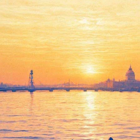
"Приют комедианта"
расскажет о быте и нравах
петербургской богемы