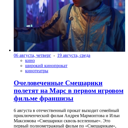
06 августа, четверг
-
19 августа, среда
кино
широкий кинопрокат
кинотеатры
Очеловеченные Смешарики
полетят на Марс в первом игровом
фильме франшизы
6 августа в отечественный прокат выходит семейный
приключенческий фильм Андрея Мармонтова и Ильи
Максимова «Смешарики сквозь вселенные». Это
первый полнометражный фильм по «Смешарикам»,