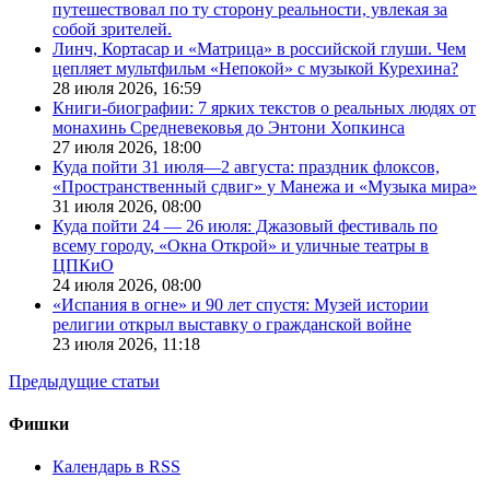
путешествовал по ту сторону реальности, увлекая за
собой зрителей.
Линч, Кортасар и «Матрица» в российской глуши. Чем
цепляет мультфильм «Непокой» с музыкой Курехина?
28 июля 2026,
16:59
Книги-биографии: 7 ярких текстов о реальных людях от
монахинь Средневековья до Энтони Хопкинса
27 июля 2026,
18:00
Куда пойти 31 июля—2 августа: праздник флоксов,
«Пространственный сдвиг» у Манежа и «Музыка мира»
31 июля 2026,
08:00
Куда пойти 24 — 26 июля: Джазовый фестиваль по
всему городу, «Окна Открой» и уличные театры в
ЦПКиО
24 июля 2026,
08:00
«Испания в огне» и 90 лет спустя: Музей истории
религии открыл выставку о гражданской войне
23 июля 2026,
11:18
Предыдущие статьи
Фишки
Календарь в RSS