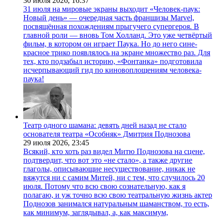
30 июля 2026,
16:37
31 июля на мировые экраны выходит «Человек-паук:
Новый день» — очередная часть франшизы Marvel,
посвящённая похождениям прыгучего супергероя. В
главной роли — вновь Том Холланд. Это уже четвёртый
фильм, в котором он играет Паука. Но до него сине-
красное трико появлялось на экране множество раз. Для
тех, кто подзабыл историю, «Фонтанка» подготовила
исчерпывающий гид по киновоплощениям человека-
паука!
Театр одного шамана: девять дней назад не стало
основателя театра «Особняк» Дмитрия Поднозова
29 июля 2026,
23:45
Всякий, кто хоть раз видел Митю Поднозова на сцене,
подтвердит, что вот это «не стало», а также другие
глаголы, описывающие несуществование, никак не
вяжутся ни с самим Митей, ни с тем, что случилось 20
июля. Потому что всю свою сознательную, как я
полагаю, и уж точно всю свою театральную жизнь актер
Поднозов занимался натуральным шаманством, то есть,
как минимум, заглядывал, а, как максимум,