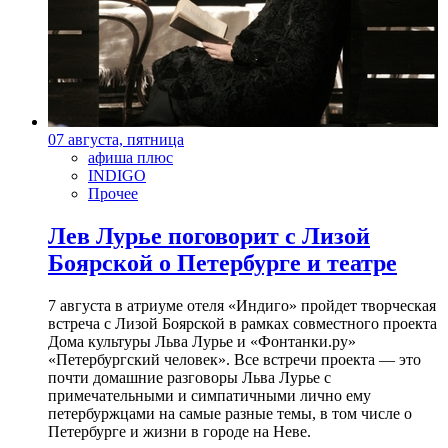
07 августа, пятница
афиша плюс
INDIGO
Прочее
Лев Лурье поговорит с Лизой
Боярской о Петербурге и театре
7 августа в атриуме отеля «Индиго» пройдет творческая
встреча с Лизой Боярской в рамках совместного проекта
Дома культуры Льва Лурье и «Фонтанки.ру»
«Петербургский человек». Все встречи проекта — это
почти домашние разговоры Льва Лурье с
примечательными и симпатичными лично ему
петербуржцами на самые разные темы, в том числе о
Петербурге и жизни в городе на Неве.