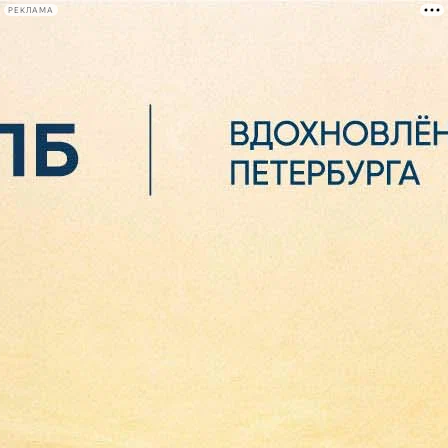
РЕКЛАМА
Афиша Plus
#телегид
Фонтанка.ру
Сегодня:
2026.08.06
21:19
Афиша Plus
кино
спектакли
выставки
концерты
лекции
книги
афиша плюс
новости
+