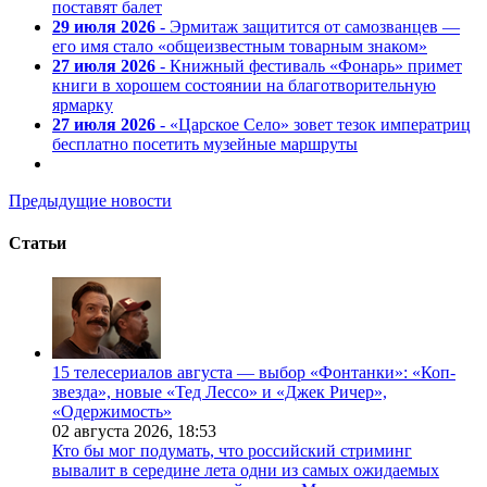
поставят балет
29 июля 2026
- Эрмитаж защитится от самозванцев —
его имя стало «общеизвестным товарным знаком»
27 июля 2026
- Книжный фестиваль «Фонарь» примет
книги в хорошем состоянии на благотворительную
ярмарку
27 июля 2026
- «Царское Село» зовет тезок императриц
бесплатно посетить музейные маршруты
Предыдущие новости
Статьи
15 телесериалов августа — выбор «Фонтанки»: «Коп-
звезда», новые «Тед Лессо» и «Джек Ричер»,
«Одержимость»
02 августа 2026,
18:53
Кто бы мог подумать, что российский стриминг
вывалит в середине лета одни из самых ожидаемых