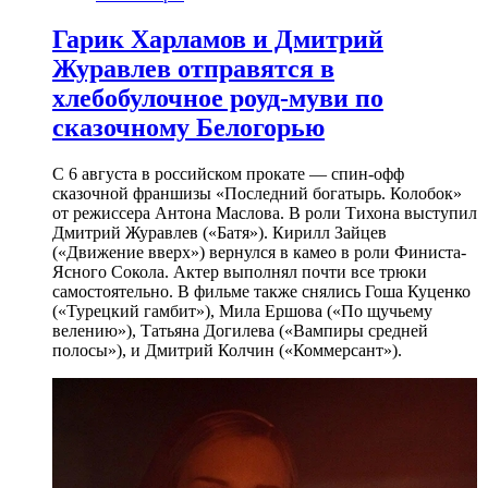
Гарик Харламов и Дмитрий
Журавлев отправятся в
хлебобулочное роуд-муви по
сказочному Белогорью
С 6 августа в российском прокате — спин-офф
сказочной франшизы «Последний богатырь. Колобок»
от режиссера Антона Маслова. В роли Тихона выступил
Дмитрий Журавлев («Батя»). Кирилл Зайцев
(«Движение вверх») вернулся в камео в роли Финиста-
Ясного Сокола. Актер выполнял почти все трюки
самостоятельно. В фильме также снялись Гоша Куценко
(«Турецкий гамбит»), Мила Ершова («По щучьему
велению»), Татьяна Догилева («Вампиры средней
полосы»), и Дмитрий Колчин («Коммерсант»).