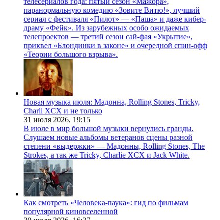
телесериалов года: пятый сезон «Мажора»,
паранормальную комедию «Зовите Витю!», лучший
сериал с фестиваля «Пилот» — «Паша» и даже кибер-
драму «Фейк». Из зарубежных особо ожидаемых
телепроектов — третий сезон сай-фая «Укрытие»,
приквел «Блондинки в законе» и очередной спин-офф
«Теории большого взрыва».
Новая музыка июля: Мадонна, Rolling Stones, Tricky,
Charli XCX и не только
31 июля 2026,
19:15
В июле в мир большой музыки вернулись гранды.
Слушаем новые альбомы ветеранов сцены разной
степени «выдержки» — Мадонны, Rolling Stones, The
Strokes, а так же Tricky, Charlie XCX и Jack White.
Как смотреть «Человека-паука»: гид по фильмам
популярной киновселенной