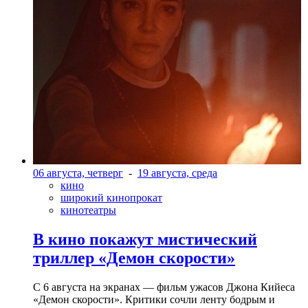
06 августа, четверг
-
19 августа, среда
кино
широкий кинопрокат
кинотеатры
В кино покажут мистический
триллер «Демон скорости»
С 6 августа на экранах — фильм ужасов Джона Кийеса
«Демон скорости». Критики сочли ленту бодрым и