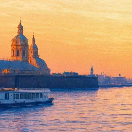
Абель Феррара и Депардье ра
17 июля 2014, четверг
-
30 июля 2014, среда
Версия для печати