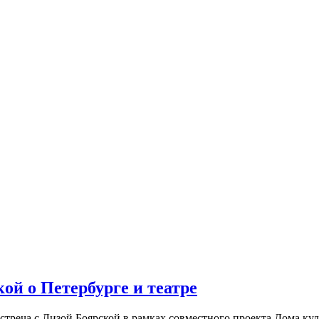
ой о Петербурге и театре
встреча с Лизой Боярской в рамках совместного проекта Дома к