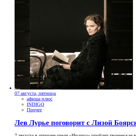
07 августа, пятница
афиша плюс
INDIGO
Прочее
Лев Лурье поговорит с Лизой Боярск
7 августа в атриуме отеля «Индиго» пройдет творческая 