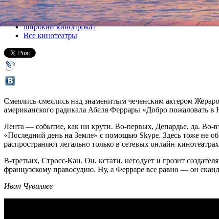
Все кино
широкий кинопрокат
Все кинотеатры
Смеялись-смеялись над знаменитым чеченским актером Жераром 
американского радикала Абеля Феррары «Добро пожаловать в 
Лента — событие, как ни крути. Во-первых, Депардье, да. Во-в
«Последний день на Земле» с помощью Skype. Здесь тоже не обо
распространяют легально только в сетевых онлайн-кинотеатрах
В-третьих, Стросс-Кан. Он, кстати, негодует и грозит создате
французскому правосудию. Ну, а Ферраре все равно — он скан
Иван Чувиляев