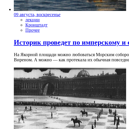
09 августа, воскресенье
лекции
Кронштадт
Прочее
Историк проведет по имперскому и
На Якорной площади можно любоваться Морским собором 
Виреном. А можно — как протекала их обычная повседнев