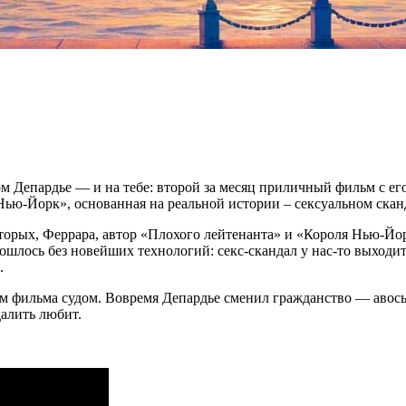
Депардье — и на тебе: второй за месяц приличный фильм с его 
Нью-Йорк», основанная на реальной истории – сексуальном ска
торых, Феррара, автор «Плохого лейтенанта» и «Короля Нью-Йорк
шлось без новейших технологий: секс-скандал у нас-то выходит 
.
лям фильма судом. Вовремя Депардье сменил гражданство — авось
далить любит.