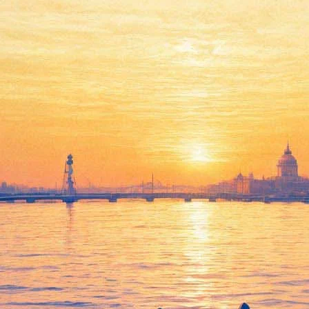
сскажут историю Стросс-Кана