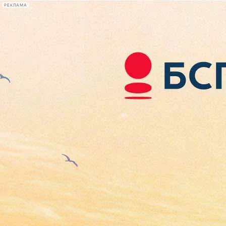
РЕКЛАМА
Афиша Plus
#телегид
Фонтанка.ру
Сегодня:
2026.08.07
16:10
Афиша Plus
кино
спектакли
выставки
концерты
лекции
книги
афиша плюс
новости
+