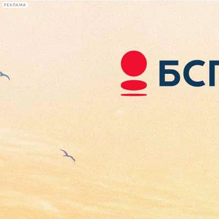
РЕКЛАМА
Афиша Plus
#телегид
Фонтанка.ру
Сегодня:
2026.08.07
12:15
Афиша Plus
кино
спектакли
выставки
концерты
лекции
книги
афиша плюс
новости
+