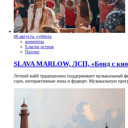
08 августа, суббота
концерты
Елагин остров
Прочее
SLAVA MARLOW, ЛСП, «Бонд с кноп
Летний вайб традиционно поддерживает музыкальный фест
сцен, интерактивные зоны и фудкорт. Музыкальную прогр