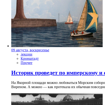
09 августа, воскресенье
лекции
Кронштадт
Прочее
Историк проведет по имперскому и
На Якорной площади можно любоваться Морским собором 
Виреном. А можно — как протекала их обычная повседнев