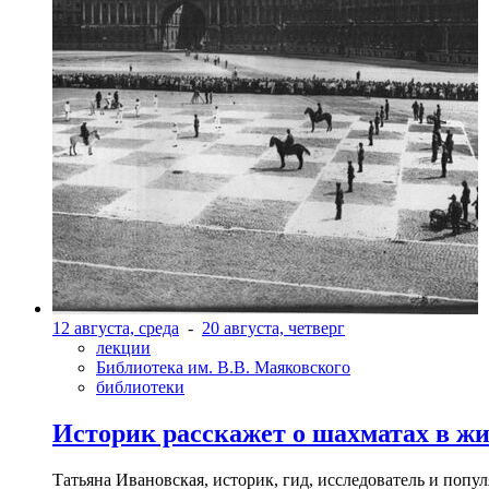
12 августа, среда
-
20 августа, четверг
лекции
Библиотека им. В.В. Маяковского
библиотеки
Историк расскажет о шахматах в ж
Татьяна Ивановская, историк, гид, исследователь и попу