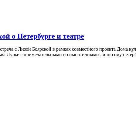
ой о Петербурге и театре
встреча с Лизой Боярской в рамках совместного проекта Дома к
ьва Лурье с примечательными и симпатичными лично ему петербу