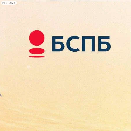
РЕКЛАМА
Афиша Plus
#телегид
Фонтанка.ру
Сегодня:
2026.08.07
15:31
Афиша Plus
кино
спектакли
выставки
концерты
лекции
книги
афиша плюс
новости
+