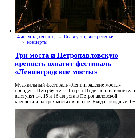
14 августа, пятница
-
16 августа, воскресенье
концерты
Три моста и Петропавловскую
крепость охватит фестиваль
«Ленинградские мосты»
Музыкальный фестиваль «Ленинградские мосты»
пройдет в Петербурге в 11-й раз. Инди-поп исполнители
выступят 14, 15 и 16 августа в Петропавловской
крепости и на трех мостах в центре. Вход свободный. 0+