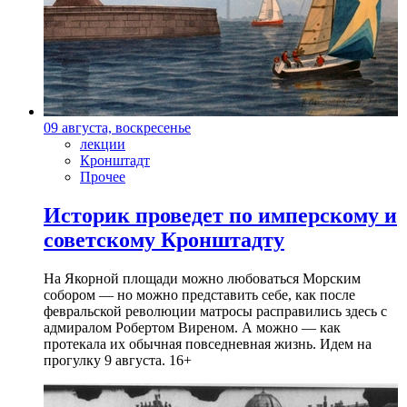
09 августа, воскресенье
лекции
Кронштадт
Прочее
Историк проведет по имперскому и
советскому Кронштадту
На Якорной площади можно любоваться Морским
собором — но можно представить себе, как после
февральской революции матросы расправились здесь с
адмиралом Робертом Виреном. А можно — как
протекала их обычная повседневная жизнь. Идем на
прогулку 9 августа. 16+