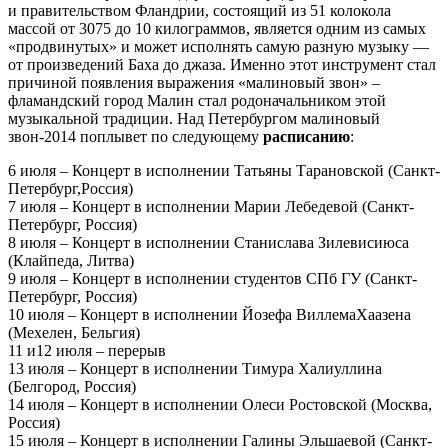
и правительством Фландрии, состоящий из 51 колокола
массой от 3075 до 10 килограммов, является одним из самых
«продвинутых» и может исполнять самую разную музыку —
от произведений Баха до джаза. Именно этот инструмент стал
причиной появления выражения «малиновый звон» –
фламандский город Малин стал родоначальником этой
музыкальной традиции. Над Петербургом малиновый
звон-2014 поплывет по следующему
расписанию
:
6 июля – Концерт в исполнении Татьяны Тарановской (Санкт-
Петербург,Россия)
7 июля – Концерт в исполнении Марии Лебедевой (Санкт-
Петербург, Россия)
8 июля – Концерт в исполнении Станислава Зилевисиюса
(Клайпеда, Литва)
9 июля – Концерт в исполнении студентов СПб ГУ (Санкт-
Петербург, Россия)
10 июля – Концерт в исполнении Йозефа ВиллемаХаазена
(Мехелен, Бельгия)
11 и12 июля – перерыв
13 июля – Концерт в исполнении Тимура Халиуллина
(Белгород, Россия)
14 июля – Концерт в исполнении Олеси Ростовской (Москва,
Россия)
15 июля – Концерт в исполнении Галины Эльшаевой (Санкт-