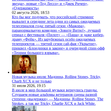
звезда», новые «Тед Лессо» и «Джек Ричер»,
«Одержимость»
02 августа 2026,
18:53
Кто бы мог подумать, что российский стриминг
вывалит в середине лета одни из самых ожидаемых
телесериалов года: пятый сезон «Мажора»,
паранормальную комедию «Зовите Витю!», лучший
сериал с фестиваля «Пилот» — «Паша» и даже кибер-
драму «Фейк». Из зарубежных особо ожидаемых
телепроектов — третий сезон сай-фая «Укрытие»,
приквел «Блондинки в законе» и очередной спин-офф
«Теории большого взрыва».
Новая музыка июля: Мадонна, Rolling Stones, Tricky,
Charli XCX и не только
31 июля 2026,
19:15
В июле в мир большой музыки вернулись гранды.
Слушаем новые альбомы ветеранов сцены разной
степени «выдержки» — Мадонны, Rolling Stones, The
Strokes, а так же Tricky, Charlie XCX и Jack White.