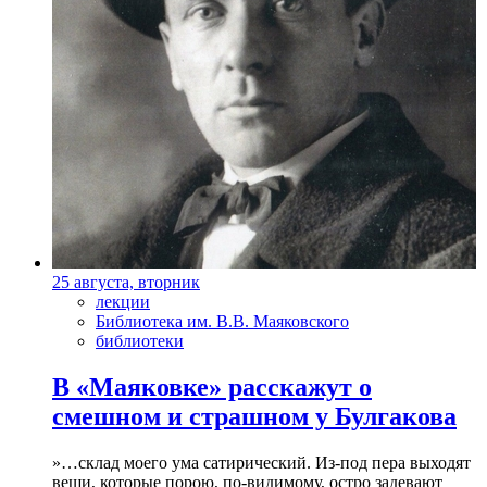
25 августа, вторник
лекции
Библиотека им. В.В. Маяковского
библиотеки
В «Маяковке» расскажут о
смешном и страшном у Булгакова
»…склад моего ума сатирический. Из-под пера выходят
вещи, которые порою, по-видимому, остро задевают