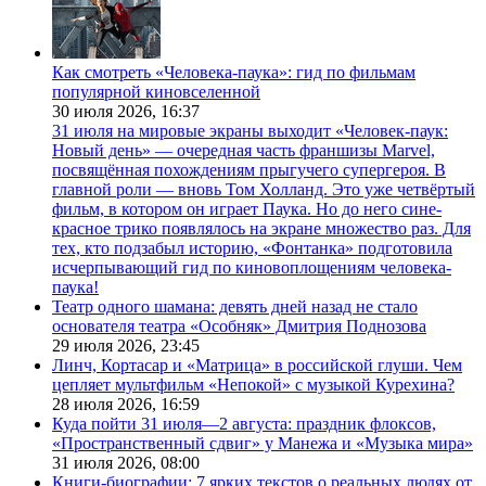
Как смотреть «Человека-паука»: гид по фильмам
популярной киновселенной
30 июля 2026,
16:37
31 июля на мировые экраны выходит «Человек-паук:
Новый день» — очередная часть франшизы Marvel,
посвящённая похождениям прыгучего супергероя. В
главной роли — вновь Том Холланд. Это уже четвёртый
фильм, в котором он играет Паука. Но до него сине-
красное трико появлялось на экране множество раз. Для
тех, кто подзабыл историю, «Фонтанка» подготовила
исчерпывающий гид по киновоплощениям человека-
паука!
Театр одного шамана: девять дней назад не стало
основателя театра «Особняк» Дмитрия Поднозова
29 июля 2026,
23:45
Линч, Кортасар и «Матрица» в российской глуши. Чем
цепляет мультфильм «Непокой» с музыкой Курехина?
28 июля 2026,
16:59
Куда пойти 31 июля—2 августа: праздник флоксов,
«Пространственный сдвиг» у Манежа и «Музыка мира»
31 июля 2026,
08:00
Книги-биографии: 7 ярких текстов о реальных людях от