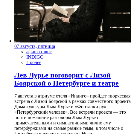
07 августа, пятница
афиша плюс
INDIGO
Прочее
Лев Лурье поговорит с Лизой
Боярской о Петербурге и театре
7 августа в атриуме отеля «Индиго» пройдет творческая
встреча с Лизой Боярской в рамках совместного проекта
Дома культуры Льва Лурье и «Фонтанки.ру»
«Петербургский человек». Все встречи проекта — это
почти домашние разговоры Льва Лурье с
примечательными и симпатичными лично ему
петербуржцами на самые разные темы, в том числе о
Петербурге и жизни в городе на Неве.