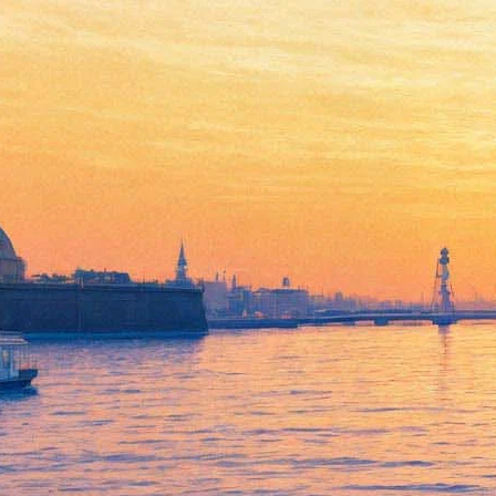
«Музыка над городом»: в
Петропавловке вновь
зазвучит карильон