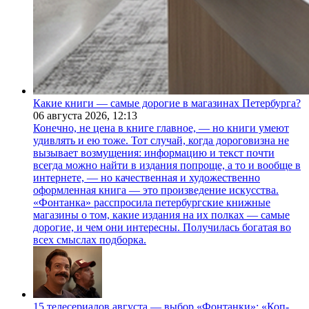
Какие книги — самые дорогие в магазинах Петербурга?
06 августа 2026,
12:13
Конечно, не цена в книге главное, — но книги умеют
удивлять и ею тоже. Тот случай, когда дороговизна не
вызывает возмущения: информацию и текст почти
всегда можно найти в издания попроще, а то и вообще в
интернете, — но качественная и художественно
оформленная книга — это произведение искусства.
«Фонтанка» расспросила петербургские книжные
магазины о том, какие издания на их полках — самые
дорогие, и чем они интересны. Получилась богатая во
всех смыслах подборка.
15 телесериалов августа — выбор «Фонтанки»: «Коп-