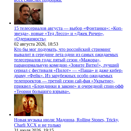
15 телесериалов августа — выбор «Фонтанки»: «Коп-
звезда», новые «Тед Лессо» и «Джек Ричер»,
«Одержимость»
02 августа 2026,
18:53
Кто бы мог подумать, что российский стриминг
вывалит в середине лета одни из самых ожидаемых
телесериалов года: пятый сезон «Мажора»,
паранормальную комедию «Зовите Витю!», лучший
сериал с фестиваля «Пилот» — «Паша» и даже кибер-
драму «Фейк». Из зарубежных особо ожидаемых
телепроектов — третий сезон сай-фая «Укрытие»,
приквел «Блондинки в законе» и очередной спин-офф
«Теории большого взрыва».
Новая музыка июля: Мадонна, Rolling Stones, Tricky,
Charli XCX и не только
31 июля 2026,
19:15