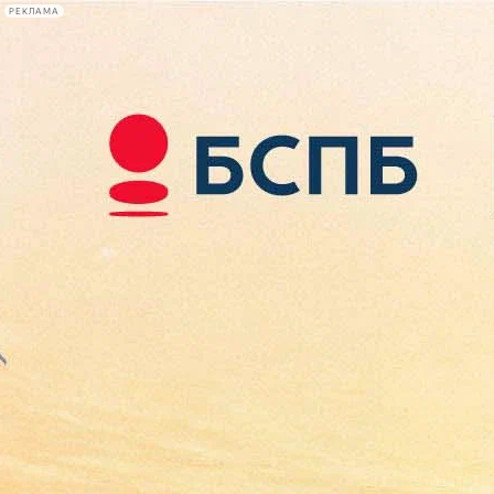
РЕКЛАМА
Афиша Plus
#телегид
Фонтанка.ру
Сегодня:
2026.08.07
14:45
Афиша Plus
кино
спектакли
выставки
концерты
лекции
книги
афиша плюс
новости
+