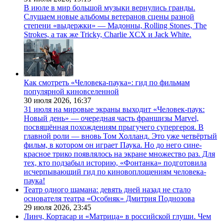
В июле в мир большой музыки вернулись гранды.
Слушаем новые альбомы ветеранов сцены разной
степени «выдержки» — Мадонны, Rolling Stones, The
Strokes, а так же Tricky, Charlie XCX и Jack White.
Как смотреть «Человека-паука»: гид по фильмам
популярной киновселенной
30 июля 2026,
16:37
31 июля на мировые экраны выходит «Человек-паук:
Новый день» — очередная часть франшизы Marvel,
посвящённая похождениям прыгучего супергероя. В
главной роли — вновь Том Холланд. Это уже четвёртый
фильм, в котором он играет Паука. Но до него сине-
красное трико появлялось на экране множество раз. Для
тех, кто подзабыл историю, «Фонтанка» подготовила
исчерпывающий гид по киновоплощениям человека-
паука!
Театр одного шамана: девять дней назад не стало
основателя театра «Особняк» Дмитрия Поднозова
29 июля 2026,
23:45
Линч, Кортасар и «Матрица» в российской глуши. Чем