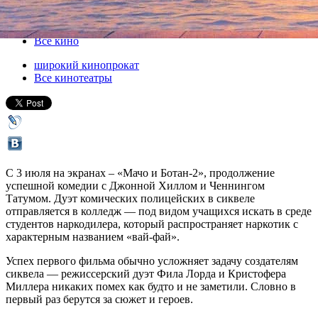
03 июля 2014, четверг
-
16 июля 2014, среда
Версия для печати
Все кино
широкий кинопрокат
Все кинотеатры
С 3 июля на экранах – «Мачо и Ботан-2», продолжение
успешной комедии с Джонной Хиллом и Ченнингом
Татумом. Дуэт комических полицейских в сиквеле
отправляется в колледж — под видом учащихся искать в среде
студентов наркодилера, который распространяет наркотик с
характерным названием «вай-фай».
Успех первого фильма обычно усложняет задачу создателям
сиквела — режиссерский дуэт Фила Лорда и Кристофера
Миллера никаких помех как будто и не заметили. Словно в
первый раз берутся за сюжет и героев.