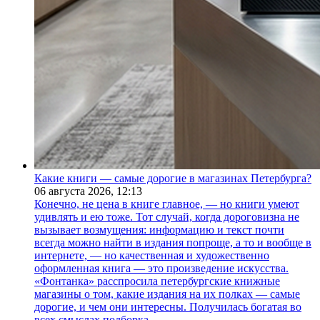
Какие книги — самые дорогие в магазинах Петербурга?
06 августа 2026,
12:13
Конечно, не цена в книге главное, — но книги умеют
удивлять и ею тоже. Тот случай, когда дороговизна не
вызывает возмущения: информацию и текст почти
всегда можно найти в издания попроще, а то и вообще в
интернете, — но качественная и художественно
оформленная книга — это произведение искусства.
«Фонтанка» расспросила петербургские книжные
магазины о том, какие издания на их полках — самые
дорогие, и чем они интересны. Получилась богатая во
всех смыслах подборка.