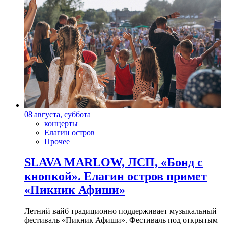
08 августа, суббота
концерты
Елагин остров
Прочее
SLAVA MARLOW, ЛСП, «Бонд с
кнопкой». Елагин остров примет
«Пикник Афиши»
Летний вайб традиционно поддерживает музыкальный
фестиваль «Пикник Афиши». Фестиваль под открытым