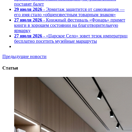
поставят балет
29 июля 2026
- Эрмитаж защитится от самозванцев —
его имя стало «общеизвестным товарным знаком»
27 июля 2026
- Книжный фестиваль «Фонарь» примет
книги в хорошем состоянии на благотворительную
ярмарку
27 июля 2026
- «Царское Село» зовет тезок императриц
бесплатно посетить музейные маршруты
Предыдущие новости
Статьи