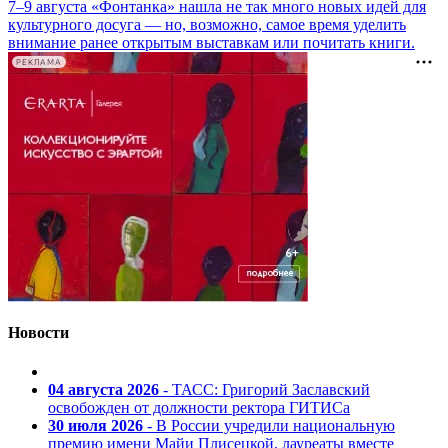
7–9 августа «Фонтанка» нашла не так много новых идей для
культурного досуга — но, возможно, самое время уделить
внимание ранее открытым выставкам или почитать книги.
РЕКЛАМА
Новости
04 августа 2026
- ТАСС: Григорий Заславский
освобожден от должности ректора ГИТИСа
30 июля 2026
- В России учредили национальную
премию имени Майи Плисецкой, лауреаты вместе