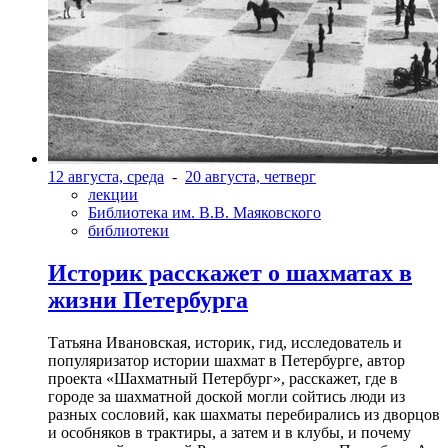
12 августа, среда
-
20 августа, четверг
лекции
Библиотека им. В.В. Маяковского
библиотеки
Историк расскажет о шахматах в
жизни Петербурга
Татьяна Ивановская, историк, гид, исследователь и
популяризатор истории шахмат в Петербурге, автор
проекта «Шахматный Петербург», расскажет, где в
городе за шахматной доской могли сойтись люди из
разных сословий, как шахматы перебирались из дворцов
и особняков в трактиры, а затем и в клубы, и почему