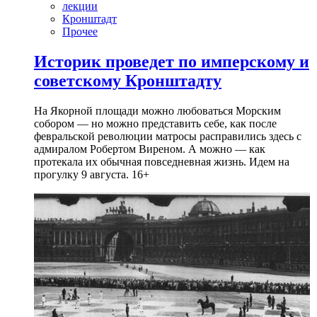
лекции
Кронштадт
Прочее
Историк проведет по имперскому и
советскому Кронштадту
На Якорной площади можно любоваться Морским
собором — но можно представить себе, как после
февральской революции матросы расправились здесь с
адмиралом Робертом Виреном. А можно — как
протекала их обычная повседневная жизнь. Идем на
прогулку 9 августа. 16+