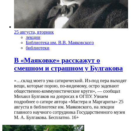
25 августа, вторник
лекции
Библиотека им. В.В. Маяковского
библиотеки
В «Маяковке» расскажут о
смешном и страшном у Булгакова
»…склад моего ума сатирический. Из-под пера выходят
вещи, которые порою, по-видимому, остро задевают
общественно-коммунистические круги», — сообщал
Михаил Булгаков на допросах в ОГПУ. Узнаем
подробнее о сатире автора «Мастера и Маргариты» 25
августа в библиотеке им. Маяковского, на лекции
главного научного сотрудника Государственного музея
М. А. Булгакова. Бесплатно. 16+