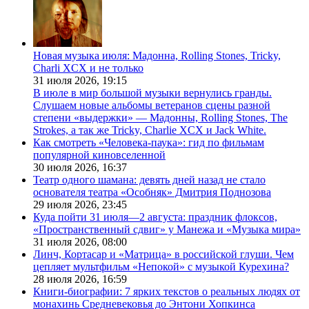
Новая музыка июля: Мадонна, Rolling Stones, Tricky,
Charli XCX и не только
31 июля 2026,
19:15
В июле в мир большой музыки вернулись гранды.
Слушаем новые альбомы ветеранов сцены разной
степени «выдержки» — Мадонны, Rolling Stones, The
Strokes, а так же Tricky, Charlie XCX и Jack White.
Как смотреть «Человека-паука»: гид по фильмам
популярной киновселенной
30 июля 2026,
16:37
Театр одного шамана: девять дней назад не стало
основателя театра «Особняк» Дмитрия Поднозова
29 июля 2026,
23:45
Куда пойти 31 июля—2 августа: праздник флоксов,
«Пространственный сдвиг» у Манежа и «Музыка мира»
31 июля 2026,
08:00
Линч, Кортасар и «Матрица» в российской глуши. Чем
цепляет мультфильм «Непокой» с музыкой Курехина?
28 июля 2026,
16:59
Книги-биографии: 7 ярких текстов о реальных людях от
монахинь Средневековья до Энтони Хопкинса