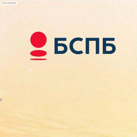
РЕКЛАМА
Афиша Plus
#телегид
Фонтанка.ру
Сегодня:
2026.08.08
10:12
Афиша Plus
кино
спектакли
выставки
концерты
лекции
книги
афиша плюс
новости
+