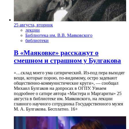
25 августа, вторник
лекции
Библиотека им. В.В. Маяковского
библиотеки
В «Маяковке» расскажут о
смешном и страшном у Булгакова
»…склад моего ума сатирический. Из-под пера выходят
вещи, которые порою, по-видимому, остро задевают
общественно-коммунистические круги», — сообщал
Михаил Булгаков на допросах в ОГПУ. Узнаем
подробнее о сатире автора «Мастера и Маргариты» 25
августа в библиотеке им. Маяковского, на лекции
главного научного сотрудника Государственного музея
М. А. Булгакова. Бесплатно. 16+