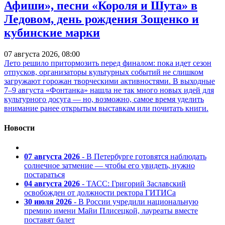
Афиши», песни «Короля и Шута» в
Ледовом, день рождения Зощенко и
кубинские марки
07 августа 2026, 08:00
Лето решило притормозить перед финалом: пока идет сезон
отпусков, организаторы культурных событий не слишком
загружают горожан творческими активностями. В выходные
7–9 августа «Фонтанка» нашла не так много новых идей для
культурного досуга — но, возможно, самое время уделить
внимание ранее открытым выставкам или почитать книги.
Новости
07 августа 2026
- В Петербурге готовятся наблюдать
солнечное затмение — чтобы его увидеть, нужно
постараться
04 августа 2026
- ТАСС: Григорий Заславский
освобожден от должности ректора ГИТИСа
30 июля 2026
- В России учредили национальную
премию имени Майи Плисецкой, лауреаты вместе
поставят балет