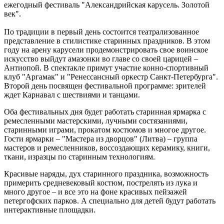
ежегодный фестиваль "Александрийская карусель. Золотой
век".
По традиции в первый день состоится театрализованное
представление в стилистике старинных праздников. В этом
году на арену карусели продемонстрировать свое воинское
искусство выйдут амазонки во главе со своей царицей –
Антиопой. В спектакле примут участие конно-спортивный
клуб "Аргамак" и "Ренессансный оркестр Санкт-Петербурга".
Второй день посвящен фестивальной программе: зрителей
ждет Карнавал с шествиями и танцами.
Оба фестивальных дня будет работать старинная ярмарка с
ремесленными мастерскими, лучными состязаниями,
старинными играми, прокатом костюмов и многое другое.
Гости ярмарки – "Мастера из дворцов" (Литва) – группа
мастеров и ремесленников, воссоздающих керамику, книги,
ткани, изразцы по старинным технологиям.
Красивые наряды, дух старинного праздника, возможность
примерить средневековый костюм, пострелять из лука и
много другое – и все это на фоне красивых пейзажей
петергофских парков. А специально для детей будут работать
интерактивные площадки.