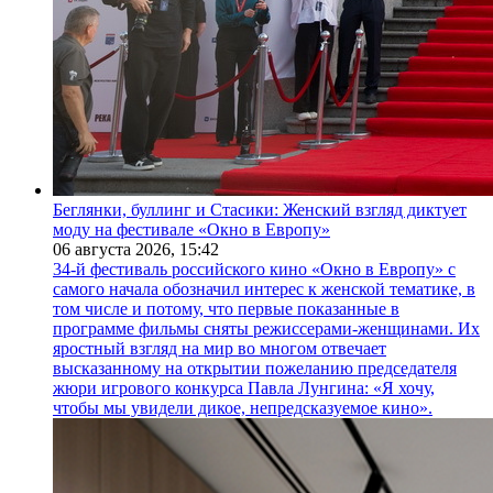
Беглянки, буллинг и Стасики: Женский взгляд диктует
моду на фестивале «Окно в Европу»
06 августа 2026,
15:42
34-й фестиваль российского кино «Окно в Европу» с
самого начала обозначил интерес к женской тематике, в
том числе и потому, что первые показанные в
программе фильмы сняты режиссерами-женщинами. Их
яростный взгляд на мир во многом отвечает
высказанному на открытии пожеланию председателя
жюри игрового конкурса Павла Лунгина: «Я хочу,
чтобы мы увидели дикое, непредсказуемое кино».