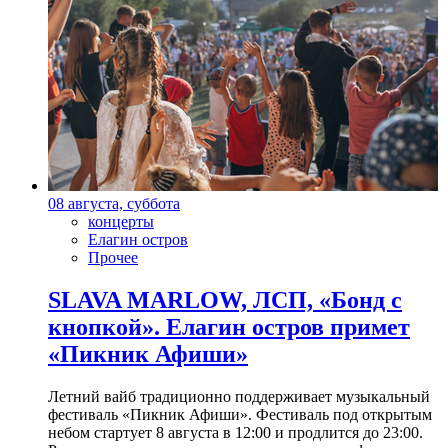
08 августа, суббота
концерты
Елагин остров
Прочее
SLAVA MARLOW, ЛСП, «Бонд с
кнопкой». Елагин остров примет
«Пикник Афиши»
Летний вайб традиционно поддерживает музыкальный
фестиваль «Пикник Афиши». Фестиваль под открытым
небом стартует 8 августа в 12:00 и продлится до 23:00.