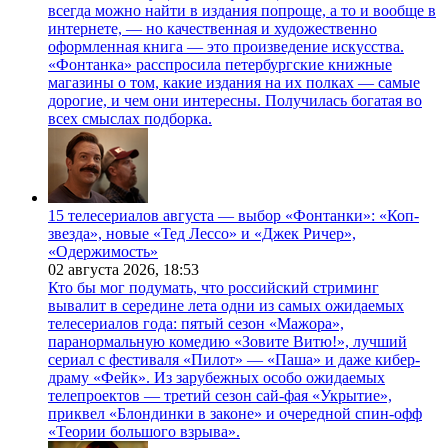
всегда можно найти в издания попроще, а то и вообще в
интернете, — но качественная и художественно
оформленная книга — это произведение искусства.
«Фонтанка» расспросила петербургские книжные
магазины о том, какие издания на их полках — самые
дорогие, и чем они интересны. Получилась богатая во
всех смыслах подборка.
15 телесериалов августа — выбор «Фонтанки»: «Коп-
звезда», новые «Тед Лессо» и «Джек Ричер»,
«Одержимость»
02 августа 2026,
18:53
Кто бы мог подумать, что российский стриминг
вывалит в середине лета одни из самых ожидаемых
телесериалов года: пятый сезон «Мажора»,
паранормальную комедию «Зовите Витю!», лучший
сериал с фестиваля «Пилот» — «Паша» и даже кибер-
драму «Фейк». Из зарубежных особо ожидаемых
телепроектов — третий сезон сай-фая «Укрытие»,
приквел «Блондинки в законе» и очередной спин-офф
«Теории большого взрыва».