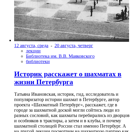
12 августа, среда
-
20 августа, четверг
лекции
Библиотека им. В.В. Маяковского
библиотеки
Историк расскажет о шахматах в
жизни Петербурга
Татьяна Ивановская, историк, гид, исследователь и
популяризатор истории шахмат в Петербурге, автор
проекта «Шахматный Петербург», расскажет, где в
городе за шахматной доской могли сойтись люди из
разных сословий, как шахматы перебирались из дворцов
и особняков в трактиры, а затем и в клубы, и почему
шахматной столицей России стал именно Петербург. А
на другой лекции посмотрим на шахматную партию как