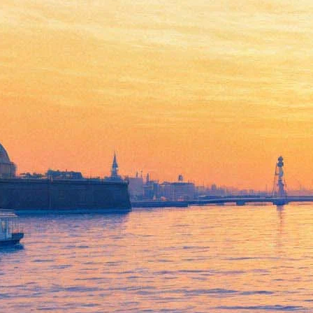
На арену "Александрийской
карусели" в Петергофе
выйдут амазонки