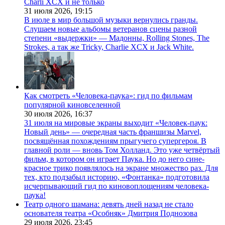
Charli XCX и не только
31 июля 2026,
19:15
В июле в мир большой музыки вернулись гранды.
Слушаем новые альбомы ветеранов сцены разной
степени «выдержки» — Мадонны, Rolling Stones, The
Strokes, а так же Tricky, Charlie XCX и Jack White.
Как смотреть «Человека-паука»: гид по фильмам
популярной киновселенной
30 июля 2026,
16:37
31 июля на мировые экраны выходит «Человек-паук:
Новый день» — очередная часть франшизы Marvel,
посвящённая похождениям прыгучего супергероя. В
главной роли — вновь Том Холланд. Это уже четвёртый
фильм, в котором он играет Паука. Но до него сине-
красное трико появлялось на экране множество раз. Для
тех, кто подзабыл историю, «Фонтанка» подготовила
исчерпывающий гид по киновоплощениям человека-
паука!
Театр одного шамана: девять дней назад не стало
основателя театра «Особняк» Дмитрия Поднозова
29 июля 2026,
23:45