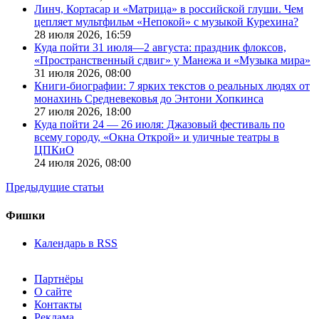
Линч, Кортасар и «Матрица» в российской глуши. Чем
цепляет мультфильм «Непокой» с музыкой Курехина?
28 июля 2026,
16:59
Куда пойти 31 июля—2 августа: праздник флоксов,
«Пространственный сдвиг» у Манежа и «Музыка мира»
31 июля 2026,
08:00
Книги-биографии: 7 ярких текстов о реальных людях от
монахинь Средневековья до Энтони Хопкинса
27 июля 2026,
18:00
Куда пойти 24 — 26 июля: Джазовый фестиваль по
всему городу, «Окна Открой» и уличные театры в
ЦПКиО
24 июля 2026,
08:00
Предыдущие статьи
Фишки
Календарь в RSS
Партнёры
О сайте
Контакты
Реклама