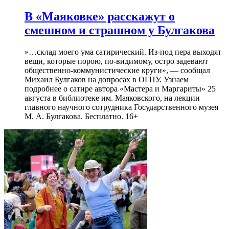
В «Маяковке» расскажут о
смешном и страшном у Булгакова
»…склад моего ума сатирический. Из-под пера выходят
вещи, которые порою, по-видимому, остро задевают
общественно-коммунистические круги», — сообщал
Михаил Булгаков на допросах в ОГПУ. Узнаем
подробнее о сатире автора «Мастера и Маргариты» 25
августа в библиотеке им. Маяковского, на лекции
главного научного сотрудника Государственного музея
М. А. Булгакова. Бесплатно. 16+