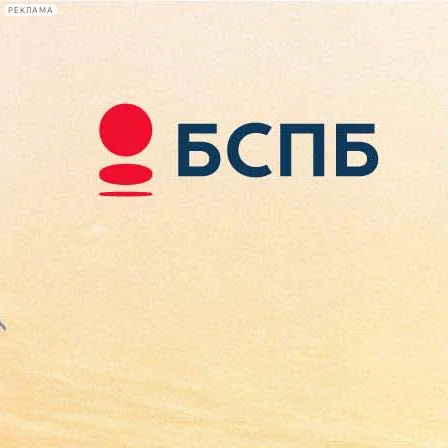
РЕКЛАМА
Афиша Plus
#телегид
Фонтанка.ру
Сегодня:
2026.08.07
11:56
Афиша Plus
кино
спектакли
выставки
концерты
лекции
книги
афиша плюс
новости
+