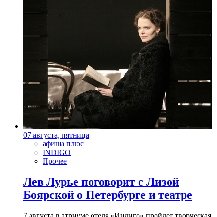
07 августа, пятница
афиша плюс
INDIGO
Прочее
Лев Лурье поговорит с Лизой
Боярской о Петербурге и театре
7 августа в атриуме отеля «Индиго» пройдет творческая