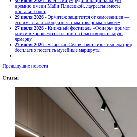
30 июля 2026
- В России учредили национальную
премию имени Майи Плисецкой, лауреаты вместе
поставят балет
29 июля 2026
- Эрмитаж защитится от самозванцев —
его имя стало «общеизвестным товарным знаком»
27 июля 2026
- Книжный фестиваль «Фонарь» примет
книги в хорошем состоянии на благотворительную
ярмарку
27 июля 2026
- «Царское Село» зовет тезок императриц
бесплатно посетить музейные маршруты
Предыдущие новости
Статьи