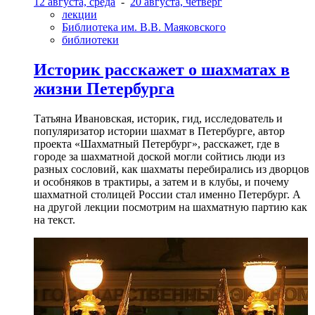
12 августа, среда
-
20 августа, четверг
лекции
Библиотека им. В.В. Маяковского
библиотеки
Историк расскажет о шахматах в
жизни Петербурга
Татьяна Ивановская, историк, гид, исследователь и
популяризатор истории шахмат в Петербурге, автор
проекта «Шахматный Петербург», расскажет, где в
городе за шахматной доской могли сойтись люди из
разных сословий, как шахматы перебирались из дворцов
и особняков в трактиры, а затем и в клубы, и почему
шахматной столицей России стал именно Петербург. А
на другой лекции посмотрим на шахматную партию как
на текст.