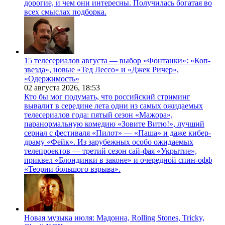
дорогие, и чем они интересны. Получилась богатая во
всех смыслах подборка.
15 телесериалов августа — выбор «Фонтанки»: «Коп-
звезда», новые «Тед Лессо» и «Джек Ричер»,
«Одержимость»
02 августа 2026,
18:53
Кто бы мог подумать, что российский стриминг
вывалит в середине лета одни из самых ожидаемых
телесериалов года: пятый сезон «Мажора»,
паранормальную комедию «Зовите Витю!», лучший
сериал с фестиваля «Пилот» — «Паша» и даже кибер-
драму «Фейк». Из зарубежных особо ожидаемых
телепроектов — третий сезон сай-фая «Укрытие»,
приквел «Блондинки в законе» и очередной спин-офф
«Теории большого взрыва».
Новая музыка июля: Мадонна, Rolling Stones, Tricky,