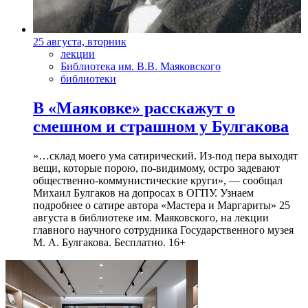
25 августа, вторник
лекции
Библиотека им. В.В. Маяковского
библиотеки
В «Маяковке» расскажут о
смешном и страшном у Булгакова
»…склад моего ума сатирический. Из-под пера выходят
вещи, которые порою, по-видимому, остро задевают
общественно-коммунистические круги», — сообщал
Михаил Булгаков на допросах в ОГПУ. Узнаем
подробнее о сатире автора «Мастера и Маргариты» 25
августа в библиотеке им. Маяковского, на лекции
главного научного сотрудника Государственного музея
М. А. Булгакова. Бесплатно. 16+