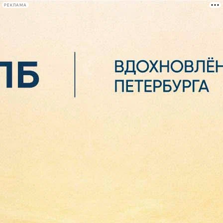
РЕКЛАМА
Афиша Plus
#телегид
Фонтанка.ру
Сегодня:
2026.08.07
07:35
Афиша Plus
кино
спектакли
выставки
концерты
лекции
книги
афиша плюс
новости
+