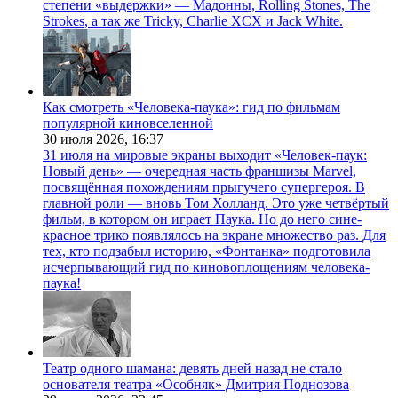
степени «выдержки» — Мадонны, Rolling Stones, The
Strokes, а так же Tricky, Charlie XCX и Jack White.
Как смотреть «Человека-паука»: гид по фильмам
популярной киновселенной
30 июля 2026,
16:37
31 июля на мировые экраны выходит «Человек-паук:
Новый день» — очередная часть франшизы Marvel,
посвящённая похождениям прыгучего супергероя. В
главной роли — вновь Том Холланд. Это уже четвёртый
фильм, в котором он играет Паука. Но до него сине-
красное трико появлялось на экране множество раз. Для
тех, кто подзабыл историю, «Фонтанка» подготовила
исчерпывающий гид по киновоплощениям человека-
паука!
Театр одного шамана: девять дней назад не стало
основателя театра «Особняк» Дмитрия Поднозова