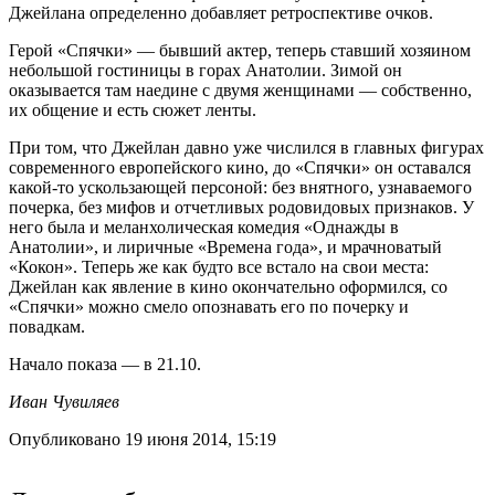
Джейлана определенно добавляет ретроспективе очков.
Герой «Спячки» — бывший актер, теперь ставший хозяином
небольшой гостиницы в горах Анатолии. Зимой он
оказывается там наедине с двумя женщинами — собственно,
их общение и есть сюжет ленты.
При том, что Джейлан давно уже числился в главных фигурах
современного европейского кино, до «Спячки» он оставался
какой-то ускользающей персоной: без внятного, узнаваемого
почерка, без мифов и отчетливых родовидовых признаков. У
него была и меланхолическая комедия «Однажды в
Анатолии», и лиричные «Времена года», и мрачноватый
«Кокон». Теперь же как будто все встало на свои места:
Джейлан как явление в кино окончательно оформился, со
«Спячки» можно смело опознавать его по почерку и
повадкам.
Начало показа — в 21.10.
Иван Чувиляев
Опубликовано 19 июня 2014, 15:19