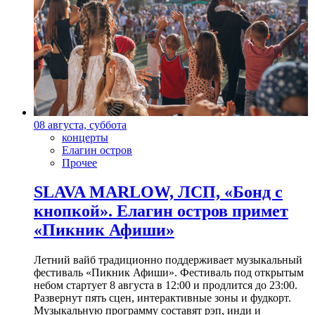
08 августа, суббота
концерты
Елагин остров
Прочее
SLAVA MARLOW, ЛСП, «Бонд с
кнопкой». Елагин остров примет
«Пикник Афиши»
Летний вайб традиционно поддерживает музыкальный
фестиваль «Пикник Афиши». Фестиваль под открытым
небом стартует 8 августа в 12:00 и продлится до 23:00.
Развернут пять сцен, интерактивные зоны и фудкорт.
Музыкальную программу составят рэп, инди и