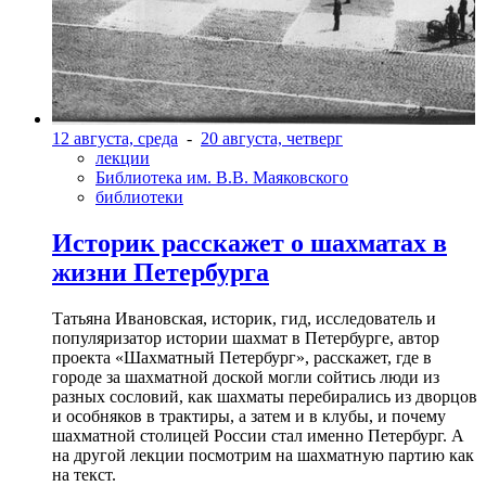
12 августа, среда
-
20 августа, четверг
лекции
Библиотека им. В.В. Маяковского
библиотеки
Историк расскажет о шахматах в
жизни Петербурга
Татьяна Ивановская, историк, гид, исследователь и
популяризатор истории шахмат в Петербурге, автор
проекта «Шахматный Петербург», расскажет, где в
городе за шахматной доской могли сойтись люди из
разных сословий, как шахматы перебирались из дворцов
и особняков в трактиры, а затем и в клубы, и почему
шахматной столицей России стал именно Петербург. А
на другой лекции посмотрим на шахматную партию как
на текст.