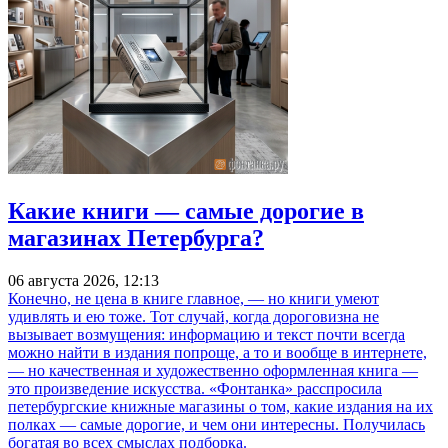
Какие книги — самые дорогие в
магазинах Петербурга?
06 августа 2026, 12:13
Конечно, не цена в книге главное, — но книги умеют
удивлять и ею тоже. Тот случай, когда дороговизна не
вызывает возмущения: информацию и текст почти всегда
можно найти в издания попроще, а то и вообще в интернете,
— но качественная и художественно оформленная книга —
это произведение искусства. «Фонтанка» расспросила
петербургские книжные магазины о том, какие издания на их
полках — самые дорогие, и чем они интересны. Получилась
богатая во всех смыслах подборка.