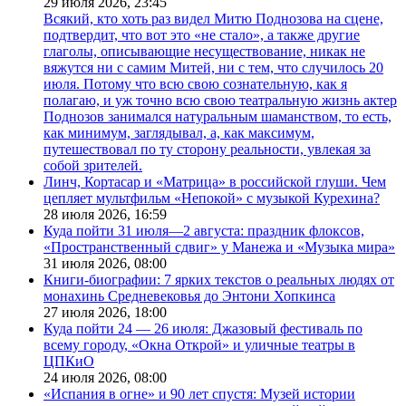
29 июля 2026,
23:45
Всякий, кто хоть раз видел Митю Поднозова на сцене,
подтвердит, что вот это «не стало», а также другие
глаголы, описывающие несуществование, никак не
вяжутся ни с самим Митей, ни с тем, что случилось 20
июля. Потому что всю свою сознательную, как я
полагаю, и уж точно всю свою театральную жизнь актер
Поднозов занимался натуральным шаманством, то есть,
как минимум, заглядывал, а, как максимум,
путешествовал по ту сторону реальности, увлекая за
собой зрителей.
Линч, Кортасар и «Матрица» в российской глуши. Чем
цепляет мультфильм «Непокой» с музыкой Курехина?
28 июля 2026,
16:59
Куда пойти 31 июля—2 августа: праздник флоксов,
«Пространственный сдвиг» у Манежа и «Музыка мира»
31 июля 2026,
08:00
Книги-биографии: 7 ярких текстов о реальных людях от
монахинь Средневековья до Энтони Хопкинса
27 июля 2026,
18:00
Куда пойти 24 — 26 июля: Джазовый фестиваль по
всему городу, «Окна Открой» и уличные театры в
ЦПКиО
24 июля 2026,
08:00
«Испания в огне» и 90 лет спустя: Музей истории