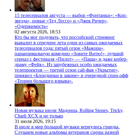
15 телесериалов августа — выбор «Фонтанки»: «Коп-
звезда», новые «Тед Лессо» и «Джек Ричер»,
«Одержимость»
02 августа 2026,
18:53
Кто бы мог подумать, что российский стриминг
вывалит в середине лета одни из самых ожидаемых
телесериалов года: пятый сезон «Мажора»,
паранормальную комедию «Зовите Витю!», лучший
сериал с фестиваля «Пилот» — «Паша» и даже кибер-
драму «Фейк». Из зарубежных особо ожидаемых
телепроектов — третий сезон сай-фая «Укрытие»,
приквел «Блондинки в законе» и очередной спин-офф
«Теории большого взрыва».
Новая музыка июля: Мадонна, Rolling Stones, Tricky,
Charli XCX и не только
31 июля 2026,
19:15
В июле в мир большой музыки вернулись гранды.
Слушаем новые альбомы ветеранов сцены разной