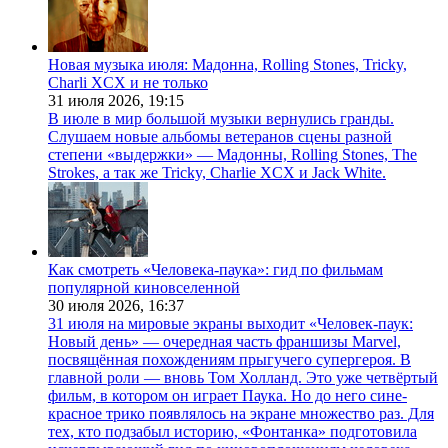
Новая музыка июля: Мадонна, Rolling Stones, Tricky,
Charli XCX и не только
31 июля 2026,
19:15
В июле в мир большой музыки вернулись гранды.
Слушаем новые альбомы ветеранов сцены разной
степени «выдержки» — Мадонны, Rolling Stones, The
Strokes, а так же Tricky, Charlie XCX и Jack White.
Как смотреть «Человека-паука»: гид по фильмам
популярной киновселенной
30 июля 2026,
16:37
31 июля на мировые экраны выходит «Человек-паук:
Новый день» — очередная часть франшизы Marvel,
посвящённая похождениям прыгучего супергероя. В
главной роли — вновь Том Холланд. Это уже четвёртый
фильм, в котором он играет Паука. Но до него сине-
красное трико появлялось на экране множество раз. Для
тех, кто подзабыл историю, «Фонтанка» подготовила