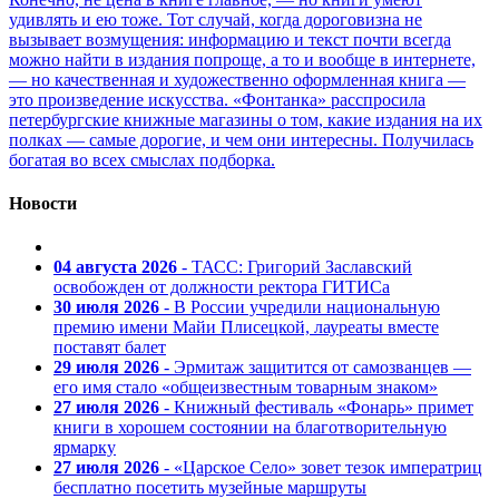
удивлять и ею тоже. Тот случай, когда дороговизна не
вызывает возмущения: информацию и текст почти всегда
можно найти в издания попроще, а то и вообще в интернете,
— но качественная и художественно оформленная книга —
это произведение искусства. «Фонтанка» расспросила
петербургские книжные магазины о том, какие издания на их
полках — самые дорогие, и чем они интересны. Получилась
богатая во всех смыслах подборка.
Новости
04 августа 2026
- ТАСС: Григорий Заславский
освобожден от должности ректора ГИТИСа
30 июля 2026
- В России учредили национальную
премию имени Майи Плисецкой, лауреаты вместе
поставят балет
29 июля 2026
- Эрмитаж защитится от самозванцев —
его имя стало «общеизвестным товарным знаком»
27 июля 2026
- Книжный фестиваль «Фонарь» примет
книги в хорошем состоянии на благотворительную
ярмарку
27 июля 2026
- «Царское Село» зовет тезок императриц
бесплатно посетить музейные маршруты