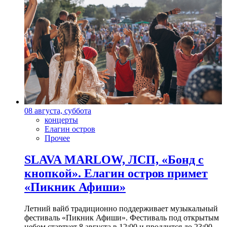
08 августа, суббота
концерты
Елагин остров
Прочее
SLAVA MARLOW, ЛСП, «Бонд с
кнопкой». Елагин остров примет
«Пикник Афиши»
Летний вайб традиционно поддерживает музыкальный
фестиваль «Пикник Афиши». Фестиваль под открытым
небом стартует 8 августа в 12:00 и продлится до 23:00.