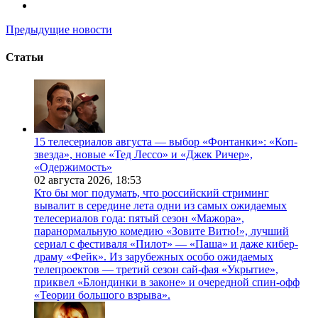
Предыдущие новости
Статьи
15 телесериалов августа — выбор «Фонтанки»: «Коп-
звезда», новые «Тед Лессо» и «Джек Ричер»,
«Одержимость»
02 августа 2026,
18:53
Кто бы мог подумать, что российский стриминг
вывалит в середине лета одни из самых ожидаемых
телесериалов года: пятый сезон «Мажора»,
паранормальную комедию «Зовите Витю!», лучший
сериал с фестиваля «Пилот» — «Паша» и даже кибер-
драму «Фейк». Из зарубежных особо ожидаемых
телепроектов — третий сезон сай-фая «Укрытие»,
приквел «Блондинки в законе» и очередной спин-офф
«Теории большого взрыва».