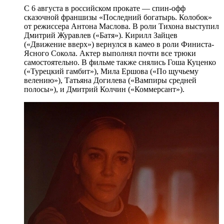
С 6 августа в российском прокате — спин-офф
сказочной франшизы «Последний богатырь. Колобок»
от режиссера Антона Маслова. В роли Тихона выступил
Дмитрий Журавлев («Батя»). Кирилл Зайцев
(«Движение вверх») вернулся в камео в роли Финиста-
Ясного Сокола. Актер выполнял почти все трюки
самостоятельно. В фильме также снялись Гоша Куценко
(«Турецкий гамбит»), Мила Ершова («По щучьему
велению»), Татьяна Догилева («Вампиры средней
полосы»), и Дмитрий Колчин («Коммерсант»).