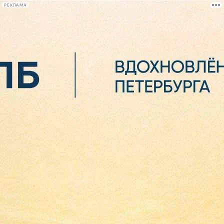
РЕКЛАМА
Афиша Plus
#телегид
Фонтанка.ру
Сегодня:
2026.08.06
16:03
Афиша Plus
кино
спектакли
выставки
концерты
лекции
книги
афиша плюс
новости
+