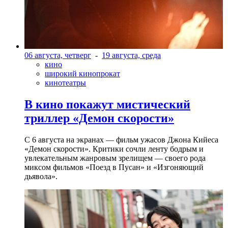
06 августа, четверг
-
19 августа, среда
кино
широкий кинопрокат
кинотеатры
В кино покажут мистический
триллер «Демон скорости»
С 6 августа на экранах — фильм ужасов Джона Кийеса
«Демон скорости». Критики сочли ленту бодрым и
увлекательным жанровым зрелищeм — своего рода
миксом фильмов «Поезд в Пусан» и «Изгоняющий
дьявола».