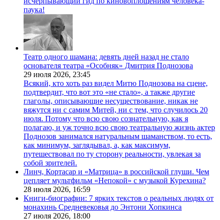
исчерпывающий гид по киновоплощениям человека-
паука!
Театр одного шамана: девять дней назад не стало
основателя театра «Особняк» Дмитрия Поднозова
29 июля 2026,
23:45
Всякий, кто хоть раз видел Митю Поднозова на сцене,
подтвердит, что вот это «не стало», а также другие
глаголы, описывающие несуществование, никак не
вяжутся ни с самим Митей, ни с тем, что случилось 20
июля. Потому что всю свою сознательную, как я
полагаю, и уж точно всю свою театральную жизнь актер
Поднозов занимался натуральным шаманством, то есть,
как минимум, заглядывал, а, как максимум,
путешествовал по ту сторону реальности, увлекая за
собой зрителей.
Линч, Кортасар и «Матрица» в российской глуши. Чем
цепляет мультфильм «Непокой» с музыкой Курехина?
28 июля 2026,
16:59
Книги-биографии: 7 ярких текстов о реальных людях от
монахинь Средневековья до Энтони Хопкинса
27 июля 2026,
18:00