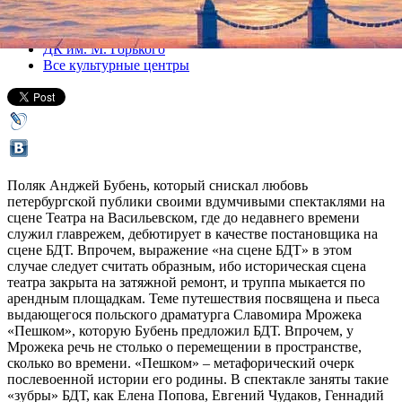
Все спектакли
ДК им. М. Горького
Все культурные центры
Поляк Анджей Бубень, который снискал любовь
петербургской публики своими вдумчивыми спектаклями на
сцене Театра на Васильевском, где до недавнего времени
служил главрежем, дебютирует в качестве постановщика на
сцене БДТ. Впрочем, выражение «на сцене БДТ» в этом
случае следует считать образным, ибо историческая сцена
театра закрыта на затяжной ремонт, и труппа мыкается по
арендным площадкам. Теме путешествия посвящена и пьеса
выдающегося польского драматурга Славомира Мрожека
«Пешком», которую Бубень предложил БДТ. Впрочем, у
Мрожека речь не столько о перемещении в пространстве,
сколько во времени. «Пешком» – метафорический очерк
послевоенной истории его родины. В спектакле заняты такие
«зубры» БДТ, как Елена Попова, Евгений Чудаков, Геннадий