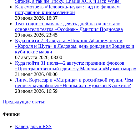
Strokes, а так же Tricky, Charlie XCX и Jack White.
Как смотреть «Человека-паука»: гид по фильмам
популярной киновселенной
30 июля 2026,
16:37
Театр одного шамана: девять дней назад не стало
основателя театра «Особняк» Дмитрия Поднозова
29 июля 2026,
23:45
Куда пойти 7–9 августа: «Пикник Афиши», песни
«Короля и Шута» в Ледовом, день рождения Зощенко и
кубинские марки
07 августа 2026,
08:00
Куда пойти 31 июля—2 августа: праздник флоксов,
«Пространственный сдвиг» у Манежа и «Музыка мира»
31 июля 2026,
08:00
Линч, Кортасар и «Матрица» в российской глуши. Чем
цепляет мультфильм «Непокой» с музыкой Курехина?
28 июля 2026,
16:59
Предыдущие статьи
Фишки
Календарь в RSS