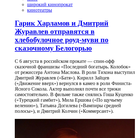
широкий кинопрокат
кинотеатры
Гарик Харламов и Дмитрий
Журавлев отправятся в
хлебобулочное роуд-муви по
сказочному Белогорью
С 6 августа в российском прокате — спин-офф
сказочной франшизы «Последний богатырь. Колобок»
от режиссера Антона Маслова. В роли Тихона выступил
Дмитрий Журавлев («Батя»). Кирилл Зайцев
(«Движение вверх») вернулся в камео в роли Финиста-
Ясного Сокола. Актер выполнял почти все трюки
самостоятельно. В фильме также снялись Гоша Куценко
(«Турецкий гамбит»), Мила Ершова («По щучьему
велению»), Татьяна Догилева («Вампиры средней
полосы»), и Дмитрий Колчин («Коммерсант»).