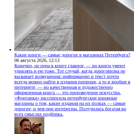
Какие книги — самые дорогие в магазинах Петербурга?
06 августа 2026,
12:13
Конечно, не цена в книге главное, — но книги умеют
удивлять и ею тоже. Тот случай, когда дороговизна не
вызывает возмущения: информацию и текст почти
всегда можно найти в издания попроще, а то и вообще в
интернете, — но качественная и художественно
оформленная книга — это произведение искусства.
«Фонтанка» расспросила петербургские книжные
магазины о том, какие издания на их полках — самые
дорогие, и чем они интересны. Получилась богатая во
всех смыслах подборка.