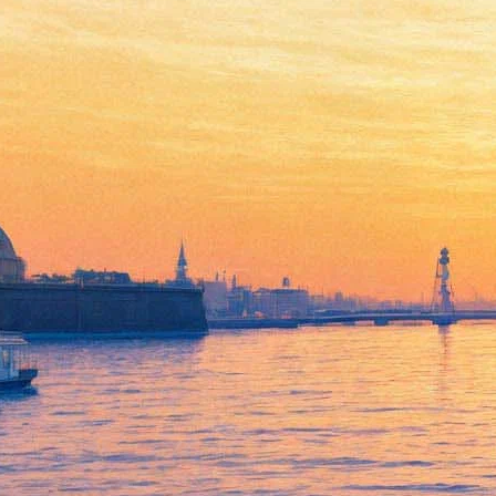
Культовая английская
группа Underworld устроит
шоу в Ледовом