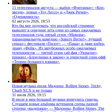
15 телесериалов августа — выбор «Фонтанки»: «Коп-
звезда», новые «Тед Лессо» и «Джек Ричер»,
«Одержимость»
02 августа 2026,
18:53
Кто бы мог подумать, что российский стриминг
вывалит в середине лета одни из самых ожидаемых
телесериалов года: пятый сезон «Мажора»,
паранормальную комедию «Зовите Витю!», лучший
сериал с фестиваля «Пилот» — «Паша» и даже кибер-
драму «Фейк». Из зарубежных особо ожидаемых
телепроектов — третий сезон сай-фая «Укрытие»,
приквел «Блондинки в законе» и очередной спин-офф
«Теории большого взрыва».
Новая музыка июля: Мадонна, Rolling Stones, Tricky,
Charli XCX и не только
31 июля 2026,
19:15
В июле в мир большой музыки вернулись гранды.
Слушаем новые альбомы ветеранов сцены разной
степени «выдержки» — Мадонны, Rolling Stones, The