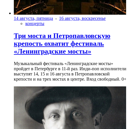
14 августа, пятница
-
16 августа, воскресенье
концерты
Три моста и Петропавловскую
крепость охватит фестиваль
«Ленинградские мосты»
Музыкальный фестиваль «Ленинградские мосты»
пройдет в Петербурге в 11-й раз. Инди-поп исполнители
выступят 14, 15 и 16 августа в Петропавловской
крепости и на трех мостах в центре. Вход свободный. 0+