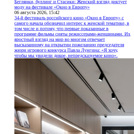
Беглянки, буллинг и Стасики: Женский взгляд диктует
моду на фестивале «Окно в Европу»
06 августа 2026,
15:42
34-й фестиваль российского кино «Окно в Европу» с
самого начала обозначил интерес к женской тематике, в
том числе и потому, что первые показанные в
программе фильмы сняты режиссерами-женщинами. Их
яростный взгляд на мир во многом отвечает
высказанному на открытии пожеланию председателя
жюри игрового конкурса Павла Лунгина: «Я хочу,
чтобы мы увидели дикое, непредсказуемое кино».