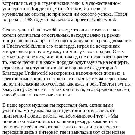
встретились еще в студенческие годы в Художественном
университете Кардиффа, что в Уэльсе. Их первые
музыкальные опыты не принесли им особого успеха. Новая
встреча в 1988 году стала началом проекта Underworld.
Секрет успеха Underworld в том, что они с самого начала
хотели отличаться от остальных, выходя далеко за рамки
танцевального жанра: в те годы в моду вошло рейв-движение,
и Underworld были в его авангарде, играя на вечеринках
живую электронную музыку по многу часов подряд. С тех
самых пор повелось, что они никогда не определяют заранее
то, какие песни и в каком порядке будут звучать на концерте,
строя свои выступления в живом диалоге с аудиторией.
Благодаря Underworld электроника наполнилось жизнью, а
электронные концерты стали считаться таким же серьезным
исполнительским искусством, как джаз и рок. Тексты группы
кажутся сумбурными – и так оно и есть, это обрывки мыслей,
своеобразные текстовые сэмплы.
В наше время музыканты перестали быть активными
участниками музыкальной индустрии и отказались от
привычной формы работы «альбом-мировой тур». «Мы
полностью избавились от влияния рекордс-компаний и
чувствуем себя прекрасно», – заявляют они, фактически
переселившись в интернет, где и выкладывают свои новые