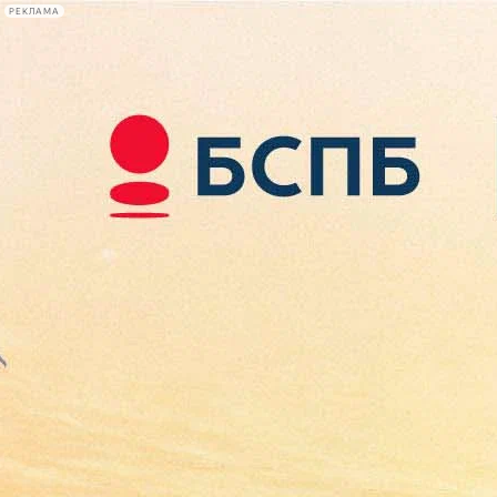
РЕКЛАМА
Афиша Plus
#телегид
Фонтанка.ру
Сегодня:
2026.08.10
11:54
Афиша Plus
кино
спектакли
выставки
концерты
лекции
книги
афиша плюс
новости
+