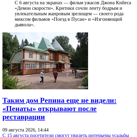
С 6 августа на экранах — фильм ужасов Джона Кийеса
«Демон скорости». Критики сочли ленту бодрым и
увлекательным жанровым зрелищeм — своего рода
миксом фильмов «Поезд в Пусан» и «Изгоняющий
дьявола».
Таким дом Репина еще не видели:
«Пенаты» открывают после
реставрации
09 августа 2026, 14:44
С 15 августа посетители смогут увидеть интерьеры усадьбы