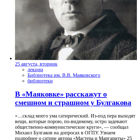
25 августа, вторник
лекции
Библиотека им. В.В. Маяковского
библиотеки
В «Маяковке» расскажут о
смешном и страшном у Булгакова
»…склад моего ума сатирический. Из-под пера выходят
вещи, которые порою, по-видимому, остро задевают
общественно-коммунистические круги», — сообщал
Михаил Булгаков на допросах в ОГПУ. Узнаем
подробнее о сатире автора «Мастера и Маргариты» 25