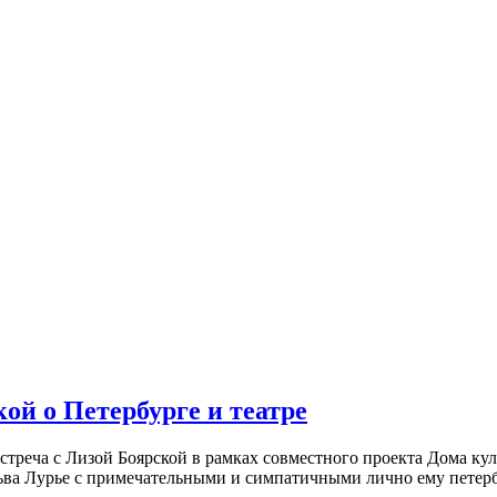
ой о Петербурге и театре
встреча с Лизой Боярской в рамках совместного проекта Дома к
ьва Лурье с примечательными и симпатичными лично ему петербу