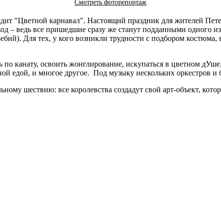
Смотреть фоторепортаж
водит "Цветной карнавал". Настоящий праздник для жителей Пете
код – ведь все пришедшие сразу же станут подданными одного из
ебий). Для тех, у кого возникли трудности с подбором костюма,
ь по канату, освоить жонглирование, искупаться в цветном дУше
ной едой, и многое другое. Под музыку нескольких оркестров и
льному шествию: все королевства создадут свой арт-объект, кот