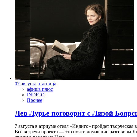
07 августа, пятница
афиша плюс
INDIGO
Прочее
Лев Лурье поговорит с Лизой Боярск
7 августа в атриуме отеля «Индиго» пройдет творческая 
Все встречи проекта — это почти домашние разговоры Л