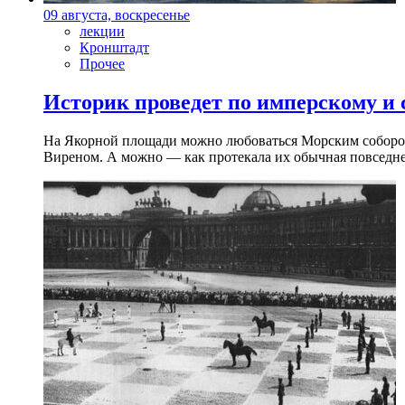
09 августа, воскресенье
лекции
Кронштадт
Прочее
Историк проведет по имперскому и
На Якорной площади можно любоваться Морским собором 
Виреном. А можно — как протекала их обычная повседнев