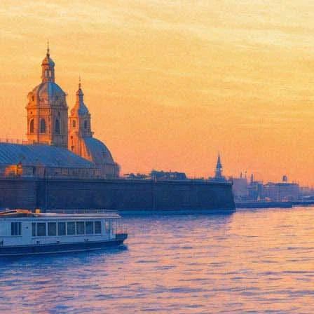
В Петербурге пройдет Цветно
24 мая 2014, суббота
,
12.00
-
18.00
Версия для печати