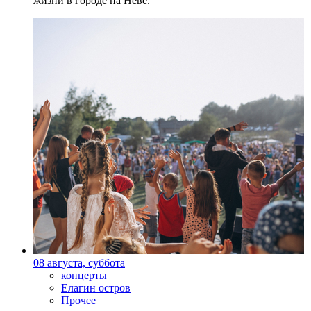
жизни в городе на Неве.
08 августа, суббота
концерты
Елагин остров
Прочее