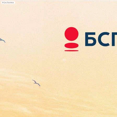
РЕКЛАМА
Афиша Plus
#телегид
Фонтанка.ру
Сегодня:
2026.08.07
05:42
Афиша Plus
кино
спектакли
выставки
концерты
лекции
книги
афиша плюс
новости
+