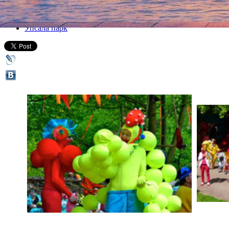
Все афиша плюс
Упсала парк