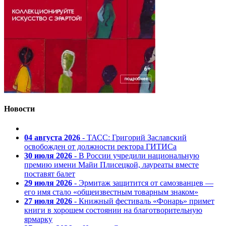
Новости
04 августа 2026
- ТАСС: Григорий Заславский
освобожден от должности ректора ГИТИСа
30 июля 2026
- В России учредили национальную
премию имени Майи Плисецкой, лауреаты вместе
поставят балет
29 июля 2026
- Эрмитаж защитится от самозванцев —
его имя стало «общеизвестным товарным знаком»
27 июля 2026
- Книжный фестиваль «Фонарь» примет
книги в хорошем состоянии на благотворительную
ярмарку