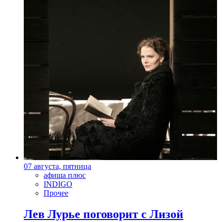
07 августа, пятница
афиша плюс
INDIGO
Прочее
Лев Лурье поговорит с Лизой