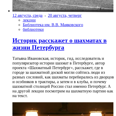
12 августа, среда
-
20 августа, четверг
лекции
Библиотека им. В.В. Маяковского
библиотеки
Историк расскажет о шахматах в
жизни Петербурга
Татьяна Ивановская, историк, гид, исследователь и
популяризатор истории шахмат в Петербурге, автор
проекта «Шахматный Петербург», расскажет, где в
городе за шахматной доской могли сойтись люди из
разных сословий, как шахматы перебирались из дворцов
и особняков в трактиры, а затем и в клубы, и почему
шахматной столицей России стал именно Петербург. А
на другой лекции посмотрим на шахматную партию как
на текст.