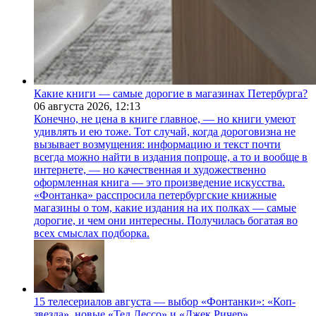
Какие книги — самые дорогие в магазинах Петербурга?
06 августа 2026,
12:13
Конечно, не цена в книге главное, — но книги умеют
удивлять и ею тоже. Тот случай, когда дороговизна не
вызывает возмущения: информацию и текст почти
всегда можно найти в издания попроще, а то и вообще в
интернете, — но качественная и художественно
оформленная книга — это произведение искусства.
«Фонтанка» расспросила петербургские книжные
магазины о том, какие издания на их полках — самые
дорогие, и чем они интересны. Получилась богатая во
всех смыслах подборка.
15 телесериалов августа — выбор «Фонтанки»: «Коп-
звезда», новые «Тед Лессо» и «Джек Ричер»,