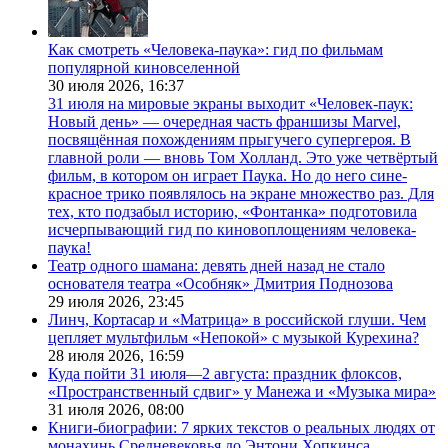
Как смотреть «Человека-паука»: гид по фильмам
популярной киновселенной
30 июля 2026,
16:37
31 июля на мировые экраны выходит «Человек-паук:
Новый день» — очередная часть франшизы Marvel,
посвящённая похождениям прыгучего супергероя. В
главной роли — вновь Том Холланд. Это уже четвёртый
фильм, в котором он играет Паука. Но до него сине-
красное трико появлялось на экране множество раз. Для
тех, кто подзабыл историю, «Фонтанка» подготовила
исчерпывающий гид по киновоплощениям человека-
паука!
Театр одного шамана: девять дней назад не стало
основателя театра «Особняк» Дмитрия Поднозова
29 июля 2026,
23:45
Линч, Кортасар и «Матрица» в российской глуши. Чем
цепляет мультфильм «Непокой» с музыкой Курехина?
28 июля 2026,
16:59
Куда пойти 31 июля—2 августа: праздник флоксов,
«Пространственный сдвиг» у Манежа и «Музыка мира»
31 июля 2026,
08:00
Книги-биографии: 7 ярких текстов о реальных людях от
монахинь Средневековья до Энтони Хопкинса