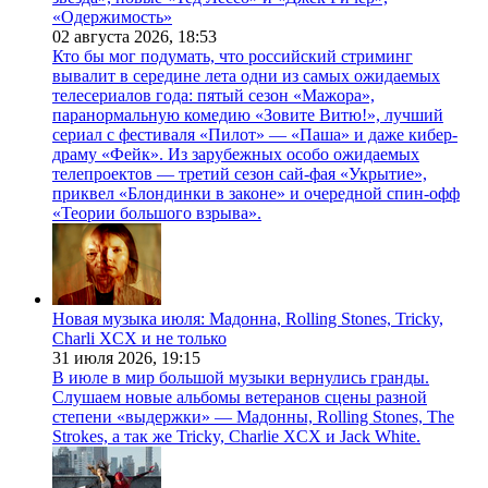
«Одержимость»
02 августа 2026,
18:53
Кто бы мог подумать, что российский стриминг
вывалит в середине лета одни из самых ожидаемых
телесериалов года: пятый сезон «Мажора»,
паранормальную комедию «Зовите Витю!», лучший
сериал с фестиваля «Пилот» — «Паша» и даже кибер-
драму «Фейк». Из зарубежных особо ожидаемых
телепроектов — третий сезон сай-фая «Укрытие»,
приквел «Блондинки в законе» и очередной спин-офф
«Теории большого взрыва».
Новая музыка июля: Мадонна, Rolling Stones, Tricky,
Charli XCX и не только
31 июля 2026,
19:15
В июле в мир большой музыки вернулись гранды.
Слушаем новые альбомы ветеранов сцены разной
степени «выдержки» — Мадонны, Rolling Stones, The
Strokes, а так же Tricky, Charlie XCX и Jack White.