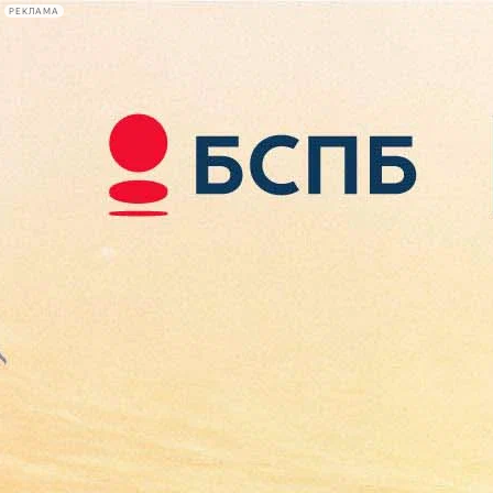
РЕКЛАМА
Афиша Plus
#телегид
Фонтанка.ру
Сегодня:
2026.08.07
12:45
Афиша Plus
кино
спектакли
выставки
концерты
лекции
книги
афиша плюс
новости
+