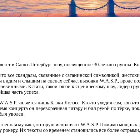
везет в Санкт-Петербург шоу, посвященное 30-летию группы. Ко
о, что все скандалы, связанные с сатанинской символикой, жес
ы видим и слышим на сценах сейчас, выходки W.A.S.P., вроде п
невинными. Кстати, такой тягой к сценическому шоу, лидер гру
йшая часть успеха.
A.S.P. является лишь Блэки Лолэсс. Кто-то уходил сам, кого-то
мя концерта он переворачивал гитару и бил рукой по тёрке, пока
был уволен.
ественная музыка, которую исполняют W.A.S.P. Помимо мощных 
 рокеру. Их тексты со временем становились все более острыми