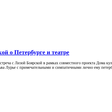
ой о Петербурге и театре
встреча с Лизой Боярской в рамках совместного проекта Дома к
ьва Лурье с примечательными и симпатичными лично ему петербу