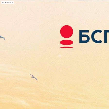
РЕКЛАМА
Афиша Plus
#телегид
Фонтанка.ру
Сегодня:
2026.08.07
05:24
Афиша Plus
кино
спектакли
выставки
концерты
лекции
книги
афиша плюс
новости
+