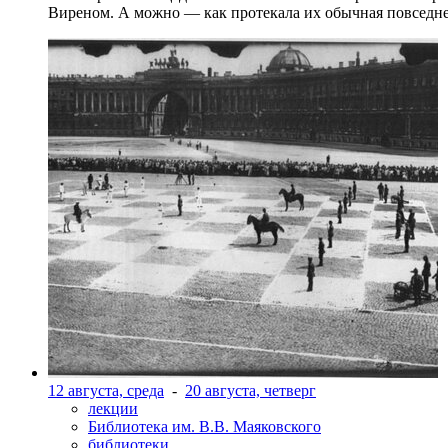
Виреном. А можно — как протекала их обычная повседнев
12 августа, среда
-
20 августа, четверг
лекции
Библиотека им. В.В. Маяковского
библиотеки