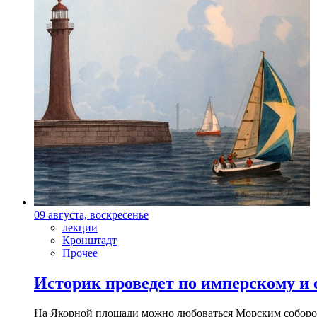
09 августа, воскресенье
лекции
Кронштадт
Прочее
Историк проведет по имперскому и
На Якорной площади можно любоваться Морским собором 