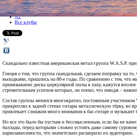
Все концерты
А2
Все клубы
Скандально известная американская метал-группа W.A.S.P. при
Говоря о том, что группа скандальная, сделаем поправку на т
выходками, пришлись на 80-е годы. По сравнению с тем, что м
привязывание диска циркулярной пилы к паху, кажутся вполне 
стремительным успехом которых, он понял, что имидж – важне
Состав группы менялся многократно, постоянным участником W.
прикреплял к задней стенке гитары металлическую тёрку, во вре
привлекает слишком много внимания к бас-гитаре и музыкант 
Но все это было бы пустым и бессмысленным, если бы не кач
баллады, перед которыми сложно устоять даже самому суровому
наркозависимости, что значительно расширило их аудиторию.