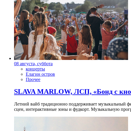
08 августа, суббота
концерты
Елагин остров
Прочее
SLAVA MARLOW, ЛСП, «Бонд с кноп
Летний вайб традиционно поддерживает музыкальный фест
сцен, интерактивные зоны и фудкорт. Музыкальную прогр