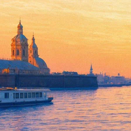
Скандальная W.A.S.P. привез
04 июня 2014, среда
,
20.00
Версия для печати