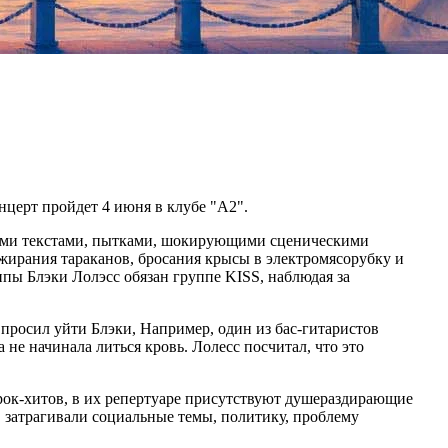
нцерт пройдет 4 июня в клубе "А2".
токими текстами, пытками, шокирующими сценическими
ожирания тараканов, бросания крысы в электромясорубку и
ппы Блэки Лолэсс обязан группе KISS, наблюдая за
 просил уйти Блэки, Например, один из бас-гитаристов
 не начинала литься кровь. Лолесс посчитал, что это
рок-хитов, в их репертуаре присутствуют душераздирающие
, затрагивали социальные темы, политику, проблему