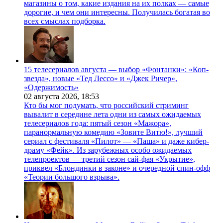
магазины о том, какие издания на их полках — самые
дорогие, и чем они интересны. Получилась богатая во
всех смыслах подборка.
15 телесериалов августа — выбор «Фонтанки»: «Коп-
звезда», новые «Тед Лессо» и «Джек Ричер»,
«Одержимость»
02 августа 2026,
18:53
Кто бы мог подумать, что российский стриминг
вывалит в середине лета одни из самых ожидаемых
телесериалов года: пятый сезон «Мажора»,
паранормальную комедию «Зовите Витю!», лучший
сериал с фестиваля «Пилот» — «Паша» и даже кибер-
драму «Фейк». Из зарубежных особо ожидаемых
телепроектов — третий сезон сай-фая «Укрытие»,
приквел «Блондинки в законе» и очередной спин-офф
«Теории большого взрыва».