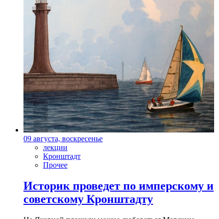
09 августа, воскресенье
лекции
Кронштадт
Прочее
Историк проведет по имперскому и
советскому Кронштадту