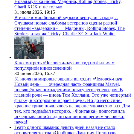
Новая музыка июля: Мадонна, Rolling Stones, Tricky,
Charli XCX и не только
31 июля 2026,
19:15
В июле в мир большой музыки вернулись гранды.
Слушаем новые альбомы ветеранов сцены разной
степени «выдержки» — Мадонны, Rolling Stones, The
Strokes, а так же Tricky, Charlie XCX и Jack White.
Как смотреть «Человека-паука»: гид по фильмам
популярной киновселенной
30 июля 2026,
16:37
31 июля на мировые экраны выходит «Человек-паук:
Новый день» — очередная часть франшизы Marvel,
посвящённая похождениям прыгучего супергероя. В
главной роли — вновь Том Холланд. Это уже четвёртый
фильм, в котором он играет Паука. Но до него сине-
красное трико появлялось на экране множество раз. Для
тех, кто подзабыл историю, «Фонтанка» подготовила
исчерпывающий гид по киновоплощениям человека-
паука!
Театр одного шамана: девять дней назад не стало
основателя театра «Особняк» Дмитрия Поднозова