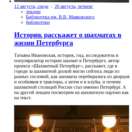
12 августа, среда
-
20 августа, четверг
лекции
Библиотека им. В.В. Маяковского
библиотеки
Историк расскажет о шахматах в
жизни Петербурга
Татьяна Ивановская, историк, гид, исследователь и
популяризатор истории шахмат в Петербурге, автор
проекта «Шахматный Петербург», расскажет, где в
городе за шахматной доской могли сойтись люди из
разных сословий, как шахматы перебирались из дворцов
и особняков в трактиры, а затем и в клубы, и почему
шахматной столицей России стал именно Петербург. А
на другой лекции посмотрим на шахматную партию как
на текст.