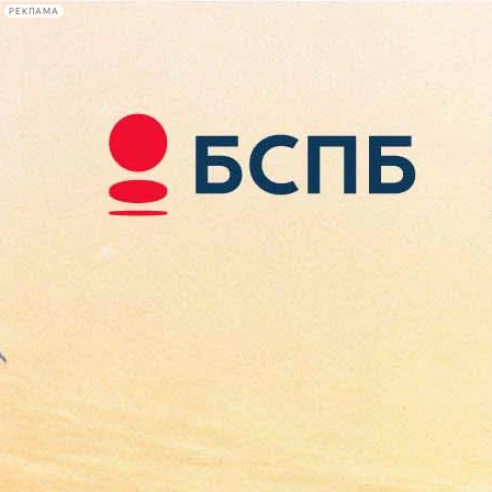
РЕКЛАМА
Афиша Plus
#телегид
Фонтанка.ру
Сегодня:
2026.08.07
11:03
Афиша Plus
кино
спектакли
выставки
концерты
лекции
книги
афиша плюс
новости
+