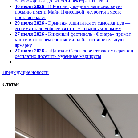
освобожден от должности ректора ГИТИСа
30 июля 2026
- В России учредили национальную
премию имени Майи Плисецкой, лауреаты вместе
поставят балет
29 июля 2026
- Эрмитаж защитится от самозванцев —
его имя стало «общеизвестным товарным знаком»
27 июля 2026
- Книжный фестиваль «Фонарь» примет
книги в хорошем состоянии на благотворительную
ярмарку
27 июля 2026
- «Царское Село» зовет тезок императриц
бесплатно посетить музейные маршруты
Предыдущие новости
Статьи