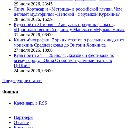
29 июля 2026,
23:45
Линч, Кортасар и «Матрица» в российской глуши. Чем
цепляет мультфильм «Непокой» с музыкой Курехина?
28 июля 2026,
16:59
Куда пойти 31 июля—2 августа: праздник флоксов,
«Пространственный сдвиг» у Манежа и «Музыка мира»
31 июля 2026,
08:00
Книги-биографии: 7 ярких текстов о реальных людях от
монахинь Средневековья до Энтони Хопкинса
27 июля 2026,
18:00
Куда пойти 24 — 26 июля: Джазовый фестиваль по
всему городу, «Окна Открой» и уличные театры в
ЦПКиО
24 июля 2026,
08:00
Предыдущие статьи
Фишки
Календарь в RSS
Партнёры
О сайте
Контакты