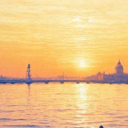
екен Жюли" с Чулпан Хаматов