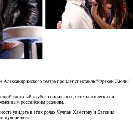
ене Александринского театра пройдет спектакль "Фрекен Жюли"
вающий сложный клубок социальных, психологических и
временным российским реалиям.
жность увидеть в этих ролях Чулпан Хаматову и Евгения
зни нуворишей.