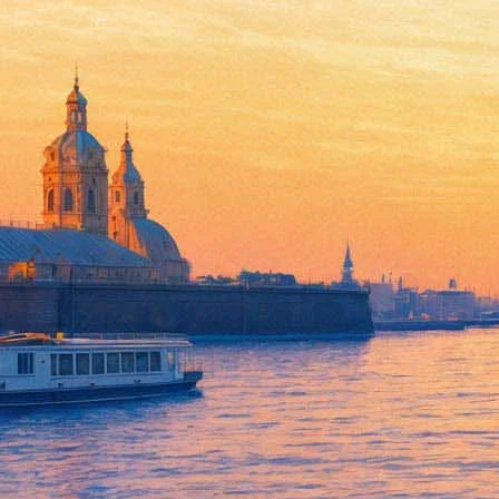
Гастроли Театра Наций: "Фр
26 мая 2014, понедельник
,
19.00
Версия для печати