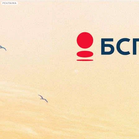
РЕКЛАМА
Афиша Plus
#телегид
Фонтанка.ру
Сегодня:
2026.08.07
02:32
Афиша Plus
кино
спектакли
выставки
концерты
лекции
книги
афиша плюс
новости
+