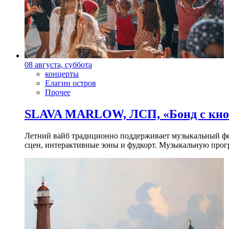
08 августа, суббота
концерты
Елагин остров
Прочее
SLAVA MARLOW, ЛСП, «Бонд с кноп
Летний вайб традиционно поддерживает музыкальный фест
сцен, интерактивные зоны и фудкорт. Музыкальную прогр