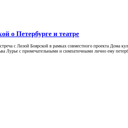
ой о Петербурге и театре
встреча с Лизой Боярской в рамках совместного проекта Дома к
ьва Лурье с примечательными и симпатичными лично ему петербу