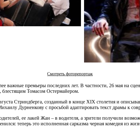
Смотреть фоторепортаж
лее важные премьеры последних лет. В частности, 26 мая на сц
м, блестящим Томасом Остермайером.
Августа Стриндберга, созданный в конце XIX столетия и описы
Михаилу Дурненкову с просьбой адаптировать текст драмы к со
дителей, ее лакей Жан – в водителя, а зрители получили возмо
енился: теперь это исполненная сарказма черная комедия из жи