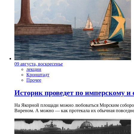
09 августа, воскресенье
лекции
Кронштадт
Прочее
Историк проведет по имперскому и
На Якорной площади можно любоваться Морским собором 
Виреном. А можно — как протекала их обычная повседнев