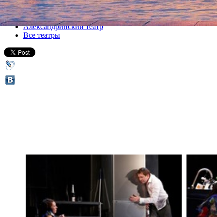
Все спектакли
Александринский театр
Все театры