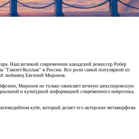
туара. Наш великий современник канадский режиссер Робер
ль "Гамлет/Коллаж" в России. Все роли самой популярной из
дный любимец Евгений Миронов.
 и Офелию, Миронов не только оживляет вечную шекспировскую
циальной и культурной информацией современного невротика,
льтимедийном кубе, который делает его актерские метаморфозы