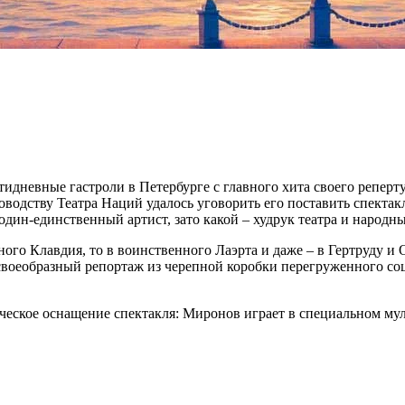
тидневные гастроли в Петербурге с главного хита своего репер
ководству Театра Наций удалось уговорить его поставить спектак
один-единственный артист, зато какой – худрук театра и наро
рного Клавдия, то в воинственного Лаэрта и даже – в Гертруду
своеобразный репортаж из черепной коробки перегруженного со
ческое оснащение спектакля: Миронов играет в специальном му