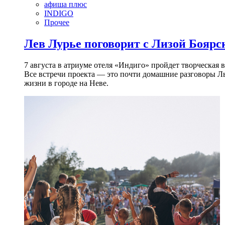
афиша плюс
INDIGO
Прочее
Лев Лурье поговорит с Лизой Боярск
7 августа в атриуме отеля «Индиго» пройдет творческая 
Все встречи проекта — это почти домашние разговоры Л
жизни в городе на Неве.