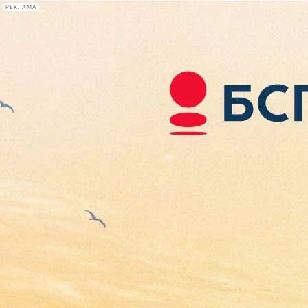
РЕКЛАМА
Афиша Plus
#телегид
Фонтанка.ру
Сегодня:
2026.08.07
00:41
Афиша Plus
кино
спектакли
выставки
концерты
лекции
книги
афиша плюс
новости
+