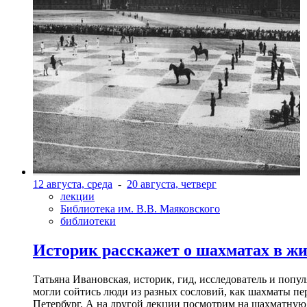
12 августа, среда
-
20 августа, четверг
лекции
Библиотека им. В.В. Маяковского
библиотеки
Историк расскажет о шахматах в ж
Татьяна Ивановская, историк, гид, исследователь и попу
могли сойтись люди из разных сословий, как шахматы пер
Петербург. А на другой лекции посмотрим на шахматную 