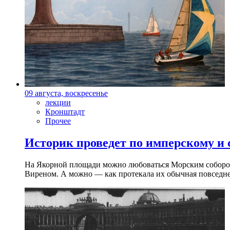
09 августа, воскресенье
лекции
Кронштадт
Прочее
Историк проведет по имперскому и
На Якорной площади можно любоваться Морским собором 
Виреном. А можно — как протекала их обычная повседнев