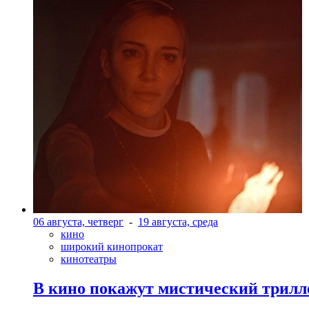
06 августа, четверг
-
19 августа, среда
кино
широкий кинопрокат
кинотеатры
В кино покажут мистический трилл