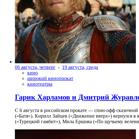
06 августа, четверг
-
19 августа, среда
кино
широкий кинопрокат
кинотеатры
Гарик Харламов и Дмитрий Журавлев
С 6 августа в российском прокате — спин-офф сказочно
(«Батя»). Кирилл Зайцев («Движение вверх») вернулся в
(«Турецкий гамбит»), Мила Ершова («По щучьему велени