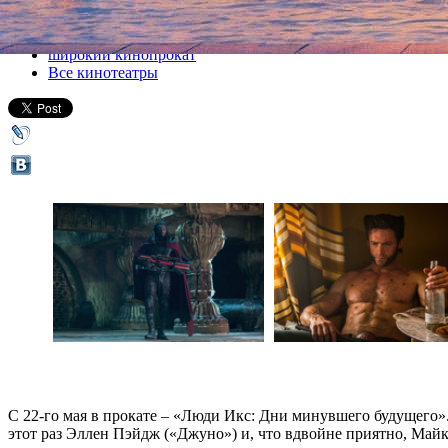
Все кино
широкий кинопрокат
Все кинотеатры
С 22-го мая в прокате – «Люди Икс: Дни минувшего будущего
этот раз Эллен Пэйдж («Джуно») и, что вдвойне приятно, Майк