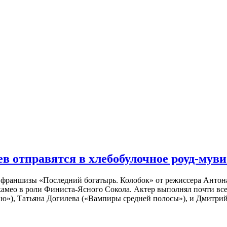
 отправятся в хлебобулочное роуд-муви
й франшизы «Последний богатырь. Колобок» от режиссера Анто
 камео в роли Финиста-Ясного Сокола. Актер выполнял почти вс
ю»), Татьяна Догилева («Вампиры средней полосы»), и Дмитрий