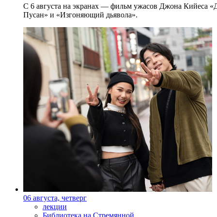
С 6 августа на экранах — фильм ужасов Джона Кийеса «
Пусан» и «Изгоняющий дьявола».
06 августа, четверг
лекции
Библиотека на Стремянной