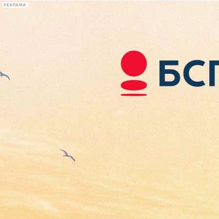
РЕКЛАМА
Афиша Plus
#телегид
Фонтанка.ру
Сегодня:
2026.08.06
21:04
Афиша Plus
кино
спектакли
выставки
концерты
лекции
книги
афиша плюс
новости
+