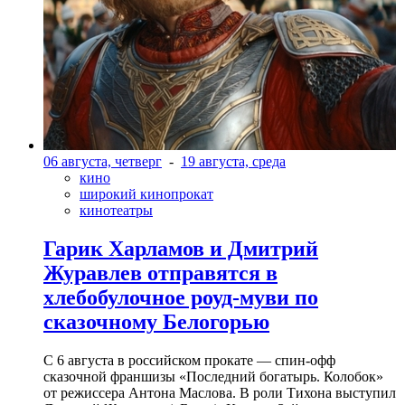
06 августа, четверг
-
19 августа, среда
кино
широкий кинопрокат
кинотеатры
Гарик Харламов и Дмитрий
Журавлев отправятся в
хлебобулочное роуд-муви по
сказочному Белогорью
С 6 августа в российском прокате — спин-офф
сказочной франшизы «Последний богатырь. Колобок»
от режиссера Антона Маслова. В роли Тихона выступил