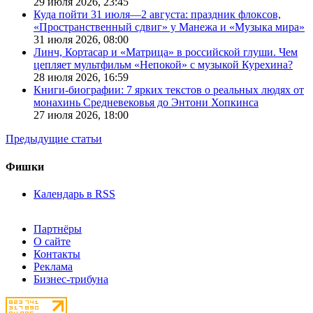
29 июля 2026,
23:45
Куда пойти 31 июля—2 августа: праздник флоксов,
«Пространственный сдвиг» у Манежа и «Музыка мира»
31 июля 2026,
08:00
Линч, Кортасар и «Матрица» в российской глуши. Чем
цепляет мультфильм «Непокой» с музыкой Курехина?
28 июля 2026,
16:59
Книги-биографии: 7 ярких текстов о реальных людях от
монахинь Средневековья до Энтони Хопкинса
27 июля 2026,
18:00
Предыдущие статьи
Фишки
Календарь в RSS
Партнёры
О сайте
Контакты
Реклама
Бизнес-трибуна