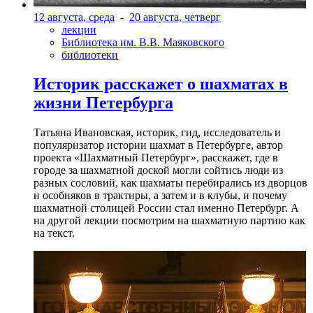
12 августа, среда
-
20 августа, четверг
лекции
Библиотека им. В.В. Маяковского
библиотеки
Историк расскажет о шахматах в
жизни Петербурга
Татьяна Ивановская, историк, гид, исследователь и
популяризатор истории шахмат в Петербурге, автор
проекта «Шахматный Петербург», расскажет, где в
городе за шахматной доской могли сойтись люди из
разных сословий, как шахматы перебирались из дворцов
и особняков в трактиры, а затем и в клубы, и почему
шахматной столицей России стал именно Петербург. А
на другой лекции посмотрим на шахматную партию как
на текст.