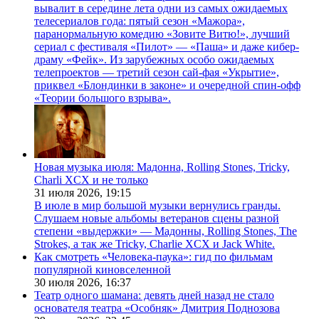
вывалит в середине лета одни из самых ожидаемых
телесериалов года: пятый сезон «Мажора»,
паранормальную комедию «Зовите Витю!», лучший
сериал с фестиваля «Пилот» — «Паша» и даже кибер-
драму «Фейк». Из зарубежных особо ожидаемых
телепроектов — третий сезон сай-фая «Укрытие»,
приквел «Блондинки в законе» и очередной спин-офф
«Теории большого взрыва».
Новая музыка июля: Мадонна, Rolling Stones, Tricky,
Charli XCX и не только
31 июля 2026,
19:15
В июле в мир большой музыки вернулись гранды.
Слушаем новые альбомы ветеранов сцены разной
степени «выдержки» — Мадонны, Rolling Stones, The
Strokes, а так же Tricky, Charlie XCX и Jack White.
Как смотреть «Человека-паука»: гид по фильмам
популярной киновселенной
30 июля 2026,
16:37
Театр одного шамана: девять дней назад не стало
основателя театра «Особняк» Дмитрия Поднозова