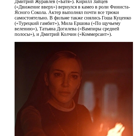
Дмитрий Журавлев («Батя»). Кирилл Зайцев
(«Движение вверх») вернулся в камео в роли Финиста-
Ясного Сокола. Актер выполнял почти все трюки
самостоятельно. В фильме также снялись Гоша Куценко
(«Турецкий гамбит»), Мила Ершова («По щучьему
велению»), Татьяна Догилева («Вампиры средней
полосы»), и Дмитрий Колчин («Коммерсант»).