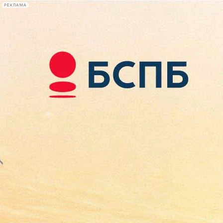
РЕКЛАМА
Афиша Plus
#телегид
Фонтанка.ру
Сегодня:
2026.08.10
08:51
Афиша Plus
кино
спектакли
выставки
концерты
лекции
книги
афиша плюс
новости
+