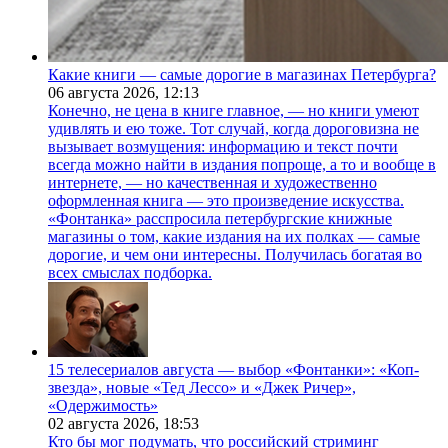
Какие книги — самые дорогие в магазинах Петербурга?
06 августа 2026,
12:13
Конечно, не цена в книге главное, — но книги умеют
удивлять и ею тоже. Тот случай, когда дороговизна не
вызывает возмущения: информацию и текст почти
всегда можно найти в издания попроще, а то и вообще в
интернете, — но качественная и художественно
оформленная книга — это произведение искусства.
«Фонтанка» расспросила петербургские книжные
магазины о том, какие издания на их полках — самые
дорогие, и чем они интересны. Получилась богатая во
всех смыслах подборка.
15 телесериалов августа — выбор «Фонтанки»: «Коп-
звезда», новые «Тед Лессо» и «Джек Ричер»,
«Одержимость»
02 августа 2026,
18:53
Кто бы мог подумать, что российский стриминг