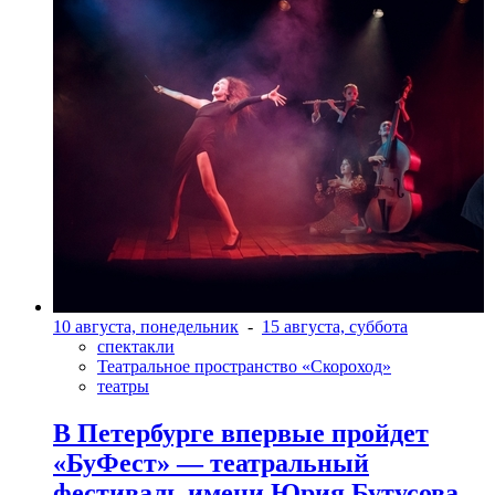
10 августа, понедельник
-
15 августа, суббота
спектакли
Театральное пространство «Скороход»
театры
В Петербурге впервые пройдет
«БуФест» — театральный
фестиваль имени Юрия Бутусова