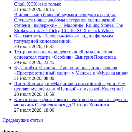
Charli XCX и не только
31 июля 2026,
19:15
В июле в мир большой музыки вернулись гранды.
Слушаем новые альбомы ветеранов сцены разной
степени «выдержки» — Мадонны, Rolling Stones, The
Strokes, а так же Tricky, Charlie XCX и Jack White.
Как смотреть «Человека-паука»: гид по фильмам
популярной киновселенной
30 июля 2026,
16:37
Театр одного шамана: девять дней назад не стало
основателя театра «Особняк» Дмитрия Поднозова
29 июля 2026,
23:45
Куда пойти 31 июля—2 августа: праздник флоксов,
«Пространственный сдвиг» у Манежа и «Музыка мира»
31 июля 2026,
08:00
Линч, Кортасар и «Матрица» в российской глуши. Чем
цепляет мультфильм «Непокой» с музыкой Курехина?
28 июля 2026,
16:59
Книги-биографии: 7 ярких текстов о реальных людях от
монахинь Средневековья до Энтони Хопкинса
27 июля 2026,
18:00
Предыдущие статьи
Фишки