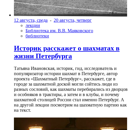
12 августа, среда
-
20 августа, четверг
лекции
Библиотека им. В.В. Маяковского
библиотеки
Историк расскажет о шахматах в
жизни Петербурга
Татьяна Ивановская, историк, гид, исследователь и
популяризатор истории шахмат в Петербурге, автор
проекта «Шахматный Петербург», расскажет, где в
городе за шахматной доской могли сойтись люди из
разных сословий, как шахматы перебирались из дворцов
и особняков в трактиры, а затем и в клубы, и почему
шахматной столицей России стал именно Петербург. А
на другой лекции посмотрим на шахматную партию как
на текст.