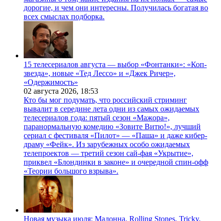
дорогие, и чем они интересны. Получилась богатая во
всех смыслах подборка.
15 телесериалов августа — выбор «Фонтанки»: «Коп-
звезда», новые «Тед Лессо» и «Джек Ричер»,
«Одержимость»
02 августа 2026,
18:53
Кто бы мог подумать, что российский стриминг
вывалит в середине лета одни из самых ожидаемых
телесериалов года: пятый сезон «Мажора»,
паранормальную комедию «Зовите Витю!», лучший
сериал с фестиваля «Пилот» — «Паша» и даже кибер-
драму «Фейк». Из зарубежных особо ожидаемых
телепроектов — третий сезон сай-фая «Укрытие»,
приквел «Блондинки в законе» и очередной спин-офф
«Теории большого взрыва».
Новая музыка июля: Мадонна, Rolling Stones, Tricky,