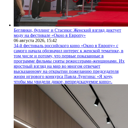
Беглянки, буллинг и Стасики: Женский взгляд диктует
моду на фестивале «Окно в Европу»
06 августа 2026,
15:42
34-й фестиваль российского кино «Окно в Европу» с
самого начала обозначил интерес к женской тематике, в
том числе и потому, что первые показанные в
программе фильмы сняты режиссерами-женщинами. Их
яростный взгляд на мир во многом отвечает
высказанному на открытии пожеланию председателя
жюри игрового конкурса Павла Лунгина: «Я хочу,
чтобы мы увидели дикое, непредсказуемое кино».