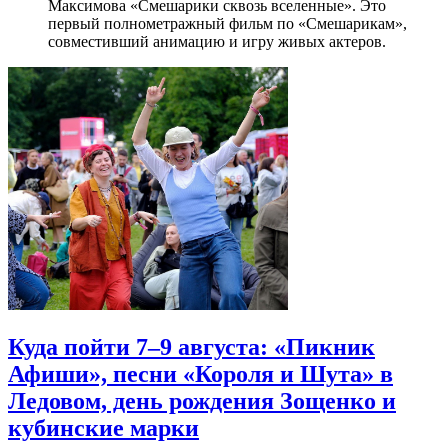
Максимова «Смешарики сквозь вселенные». Это
первый полнометражный фильм по «Смешарикам»,
совместивший анимацию и игру живых актеров.
Куда пойти 7–9 августа: «Пикник
Афиши», песни «Короля и Шута» в
Ледовом, день рождения Зощенко и
кубинские марки