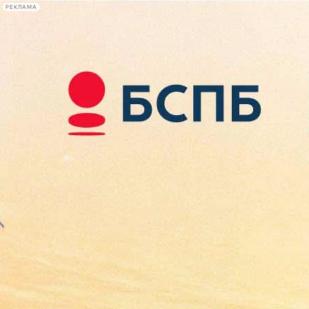
РЕКЛАМА
Афиша Plus
#телегид
Фонтанка.ру
Сегодня:
2026.08.08
06:36
Афиша Plus
кино
спектакли
выставки
концерты
лекции
книги
афиша плюс
новости
+