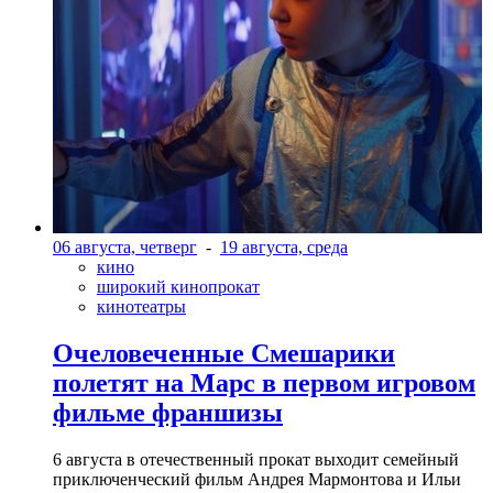
06 августа, четверг
-
19 августа, среда
кино
широкий кинопрокат
кинотеатры
Очеловеченные Смешарики
полетят на Марс в первом игровом
фильме франшизы
6 августа в отечественный прокат выходит семейный
приключенческий фильм Андрея Мармонтова и Ильи