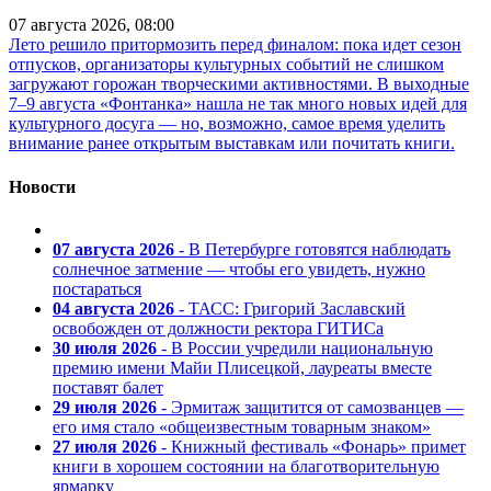
07 августа 2026, 08:00
Лето решило притормозить перед финалом: пока идет сезон
отпусков, организаторы культурных событий не слишком
загружают горожан творческими активностями. В выходные
7–9 августа «Фонтанка» нашла не так много новых идей для
культурного досуга — но, возможно, самое время уделить
внимание ранее открытым выставкам или почитать книги.
Новости
07 августа 2026
- В Петербурге готовятся наблюдать
солнечное затмение — чтобы его увидеть, нужно
постараться
04 августа 2026
- ТАСС: Григорий Заславский
освобожден от должности ректора ГИТИСа
30 июля 2026
- В России учредили национальную
премию имени Майи Плисецкой, лауреаты вместе
поставят балет
29 июля 2026
- Эрмитаж защитится от самозванцев —
его имя стало «общеизвестным товарным знаком»
27 июля 2026
- Книжный фестиваль «Фонарь» примет
книги в хорошем состоянии на благотворительную
ярмарку