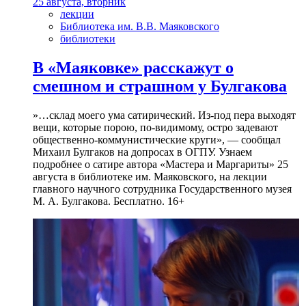
25 августа, вторник
лекции
Библиотека им. В.В. Маяковского
библиотеки
В «Маяковке» расскажут о
смешном и страшном у Булгакова
»…склад моего ума сатирический. Из-под пера выходят
вещи, которые порою, по-видимому, остро задевают
общественно-коммунистические круги», — сообщал
Михаил Булгаков на допросах в ОГПУ. Узнаем
подробнее о сатире автора «Мастера и Маргариты» 25
августа в библиотеке им. Маяковского, на лекции
главного научного сотрудника Государственного музея
М. А. Булгакова. Бесплатно. 16+