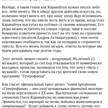
Вообще, о таком гении как Каравайчук нужно писать либо
все, либо ничего. Не в обиду другим деятелям искусств, но,
возможно через много лет, про нашу эпоху буду вспоминать
лишь потому, что мы имели честь жить в то время, когда Олег
Каравайчук выступал на публике со своими концертами. Его
редко можно встретить на улицах города, чаще в поселке
Комарово (советуем прочесть пост на эту тему на страничке
известного писателя Андрея Аствацатурова), с ним почти
невозможно пообщаться, так как он нелюдим и сторонится
прессы. Вся его жизнь полна загадок, ответы на которые мы
будем разгадывать еще долгие годы.
Этот легкий, можно сказать – воздушный, 86-летний (!)
музыкант, который до сих пор отказывается от коммерчески
выгодных проектов, мотивируя это тем, что хочет «быть с
музыкой», готов представить на суд зрителей свою новую
программу "Гетерофония".
Как гласит официальный пресс-релиз:
"новая программа
«Гетерофония» – это плод музыкальных фантазий маэстро
на тему пережитого в XX веке. Выступление составлено из
сочинений Олега Каравайчука на николаевском рояле
Эрмитажа, его вариаций на темы любимых композиторов и
импровизаций".
Более добавить к этому нечего, потому что