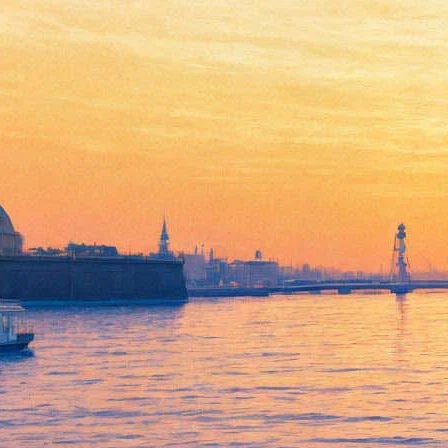
Олег Каравайчук представит
новую программу
"Гетерофония" в Атриуме