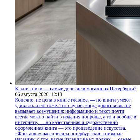
Какие книги — самые дорогие в магазинах Петербурга?
06 августа 2026,
12:13
Конечно, не цена в книге главное, — но книги умеют
удивлять и ею тоже. Тот случай, когда дороговизна не
вызывает возмущения: информацию и текст почти
всегда можно найти в издания попроще, а то и вообще в
интернете, — но качественная и художественно
оформленная книга — это произведение искусства.
«Фонтанка» расспросила петербургские книжные
магазины о том, какие издания на их полках — самые