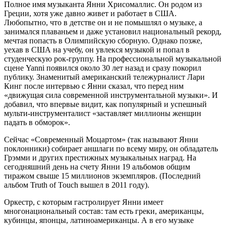
Полное имя музыканта Янни Хрисомаллис. Он родом из
Греции, хотя уже давно живет и работает в США.
Любопытно, что в детстве он и не помышлял о музыке, а
занимался плаваньем и даже установил национальный рекорд,
мечтая попасть в Олимпийскую сборную. Однако позже,
уехав в США на учебу, он увлекся музыкой и попал в
студенческую рок-группу. На профессиональной музыкальной
сцене Yanni появился около 30 лет назад и сразу покорил
публику. Знаменитый американский тележурналист Лари
Кинг после интервью с Янни сказал, что перед ним
«движущая сила современной инструментальной музыки». И
добавил, что впервые видит, как популярный и успешный
мульти-инструменталист «заставляет миллионы женщин
падать в обморок».
Сейчас «Современный Моцартом» (так называют Янни
поклонники) собирает аншлаги по всему миру, он обладатель
Грэмми и других престижных музыкальных наград. На
сегодняшний день на счету Янни 19 альбомов общим
тиражом свыше 15 миллионов экземпляров. (Последний
альбом Truth of Touch вышел в 2011 году).
Оркестр, с которым гастролирует Янни имеет
многонациональный состав: там есть греки, американцы,
кубинцы, японцы, латиноамериканцы. А в его музыке