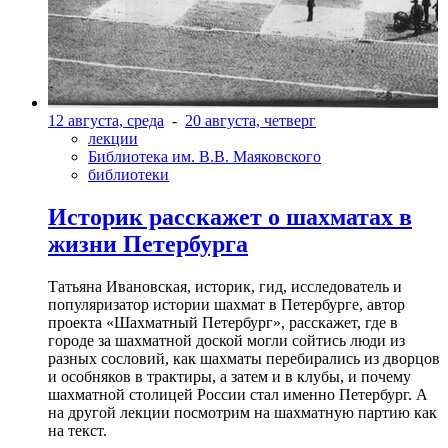
12 августа, среда
-
20 августа, четверг
лекции
Библиотека им. В.В. Маяковского
библиотеки
Историк расскажет о шахматах в
жизни Петербурга
Татьяна Ивановская, историк, гид, исследователь и
популяризатор истории шахмат в Петербурге, автор
проекта «Шахматный Петербург», расскажет, где в
городе за шахматной доской могли сойтись люди из
разных сословий, как шахматы перебирались из дворцов
и особняков в трактиры, а затем и в клубы, и почему
шахматной столицей России стал именно Петербург. А
на другой лекции посмотрим на шахматную партию как
на текст.