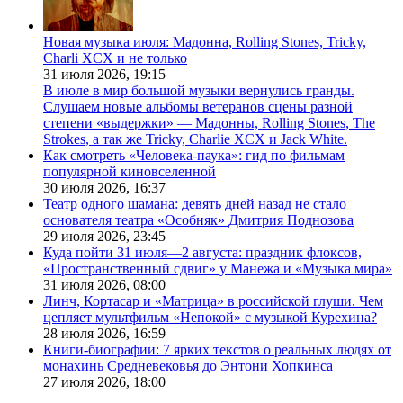
Новая музыка июля: Мадонна, Rolling Stones, Tricky,
Charli XCX и не только
31 июля 2026,
19:15
В июле в мир большой музыки вернулись гранды.
Слушаем новые альбомы ветеранов сцены разной
степени «выдержки» — Мадонны, Rolling Stones, The
Strokes, а так же Tricky, Charlie XCX и Jack White.
Как смотреть «Человека-паука»: гид по фильмам
популярной киновселенной
30 июля 2026,
16:37
Театр одного шамана: девять дней назад не стало
основателя театра «Особняк» Дмитрия Поднозова
29 июля 2026,
23:45
Куда пойти 31 июля—2 августа: праздник флоксов,
«Пространственный сдвиг» у Манежа и «Музыка мира»
31 июля 2026,
08:00
Линч, Кортасар и «Матрица» в российской глуши. Чем
цепляет мультфильм «Непокой» с музыкой Курехина?
28 июля 2026,
16:59
Книги-биографии: 7 ярких текстов о реальных людях от
монахинь Средневековья до Энтони Хопкинса
27 июля 2026,
18:00