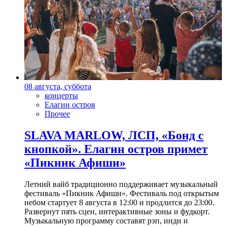
08 августа, суббота
концерты
Елагин остров
Прочее
SLAVA MARLOW, ЛСП, «Бонд с
кнопкой». Елагин остров примет
«Пикник Афиши»
Летний вайб традиционно поддерживает музыкальный
фестиваль «Пикник Афиши». Фестиваль под открытым
небом стартует 8 августа в 12:00 и продлится до 23:00.
Развернут пять сцен, интерактивные зоны и фудкорт.
Музыкальную программу составят рэп, инди и