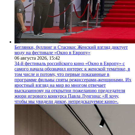
Беглянки, буллинг и Стасики: Женский взгляд диктует
моду на фестивале «Окно в Европу»
06 августа 2026,
15:42
34-й фестиваль российского кино «Окно в Европу» с
самого начала обозначил интерес к женской тематике, в
том числе и потому, что первые показанные в
программе фильмы сняты режиссерами-женщинами. Их
яростный взгляд на мир во многом отвечает
высказанному на открытии пожеланию председателя
жюри игрового конкурса Павла Лунгина: «Я хочу,
чтобы мы увидели дикое, непредсказуемое кино».