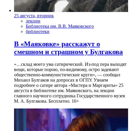
25 августа, вторник
лекции
Библиотека им. В.В. Маяковского
библиотеки
В «Маяковке» расскажут о
смешном и страшном у Булгакова
»…склад моего ума сатирический. Из-под пера выходят
вещи, которые порою, по-видимому, остро задевают
общественно-коммунистические круги», — сообщал
Михаил Булгаков на допросах в ОГПУ. Узнаем
подробнее о сатире автора «Мастера и Маргариты» 25
августа в библиотеке им. Маяковского, на лекции
главного научного сотрудника Государственного музея
М. А. Булгакова. Бесплатно. 16+