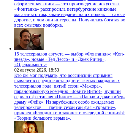
оформленная книга — это произведение искусства.
«Фонтанка» расспросила петербургские книжные
магазины о том, какие издания на их полках — самые
дорогие, и чем они интересны. Получилась богатая во
всех смыслах подборка.
15 телесериалов августа — выбор «Фонтанки»: «Коп-
звезда», новые «Тед Лессо» и «Джек Ричер»,
«Одержимость»
02 августа 2026,
18:53
Кто бы мог подумать, что российский стриминг
вывалит в середине лета одни из самых ожидаемых
телесериалов года: пятый сезон «Мажора»,
паранормальную комедию «Зовите Витю!», лучший
сериал с фестиваля «Пилот» — «Паша» и даже кибер-
драму «Фейк». Из зарубежных особо ожидаемых
телепроектов — третий сезон сай-фая «Укрытие»,
приквел «Блондинки в законе» и очередной спин-офф
«Теории большого взрыва».