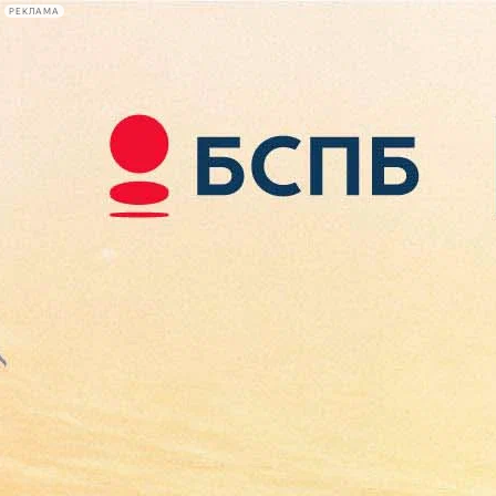
РЕКЛАМА
Афиша Plus
#телегид
Фонтанка.ру
Сегодня:
2026.08.08
03:37
Афиша Plus
кино
спектакли
выставки
концерты
лекции
книги
афиша плюс
новости
+