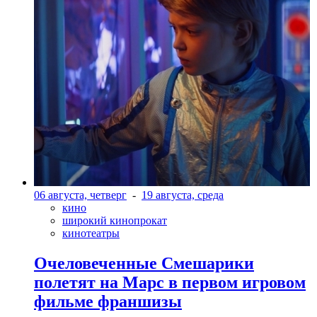
06 августа, четверг
-
19 августа, среда
кино
широкий кинопрокат
кинотеатры
Очеловеченные Смешарики
полетят на Марс в первом игровом
фильме франшизы